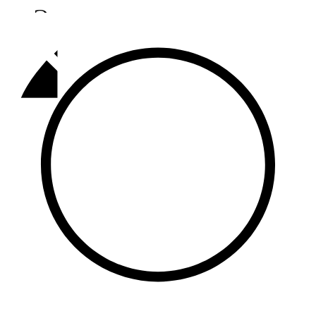
Әлмәт
92,9 FM
Базарлы матак
107,1 FM
Балык бистәсе
104,9 FM
Баулы
107,5 FM
Биләр
101,7 FM