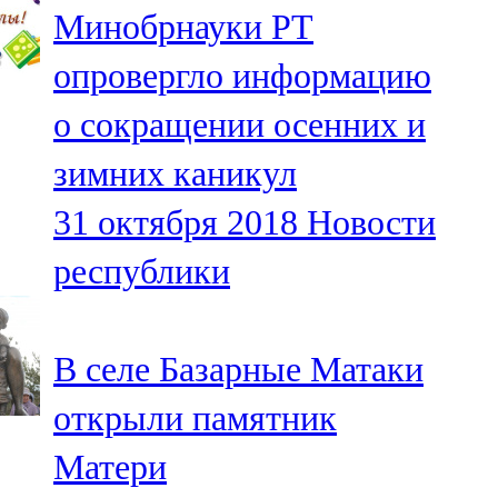
Минобрнауки РТ
107,8 FM
опровергло информацию
Теләче
о сокращении осенних и
106,1 FM
зимних каникул
Түбән Кама
31 октября 2018
Новости
102,6 FM
республики
Чирмешән
107,7 FM
В селе Базарные Матаки
Чистай
открыли памятник
103,0 FM
Матери
Чүпрәле