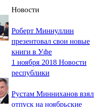
Казан
Новости
91,5 FM
Кайбыч
Роберт Миннуллин
106,1 FM
презентовал свои новые
Кама тамагы
книги в Уфе
71,51 FM
1 ноября 2018
Новости
Кукмара
республики
107,9 FM
Лениногорский
Рустам Минниханов взял
102,1 FM
отпуск на ноябрьские