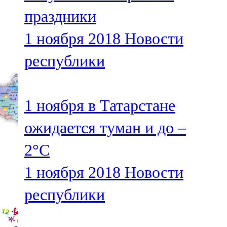
Мамадыш
праздники
106,2 FM
1 ноября 2018
Новости
Минзәлә
республики
107,3 FM
Мөслим
1 ноября в Татарстане
100,0 FM
ожидается туман и до –
Нурлат
2°С
104,7 FM
1 ноября 2018
Новости
Олы Әтнә
республики
71,42 FM
Сарман