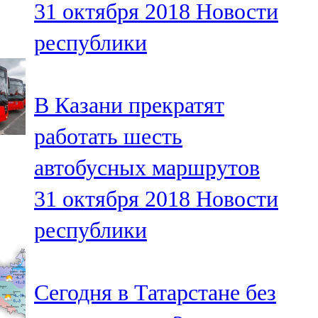
31 октября 2018
Новости
91,0 FM
республики
Шәмәрдән
102,3 FM
В Казани прекратят
Яңа чишмә
работать шесть
107,0 FM
автобусных маршрутов
Яр Чаллы
31 октября 2018
Новости
105,5 FM
республики
Сегодня в Татарстане без