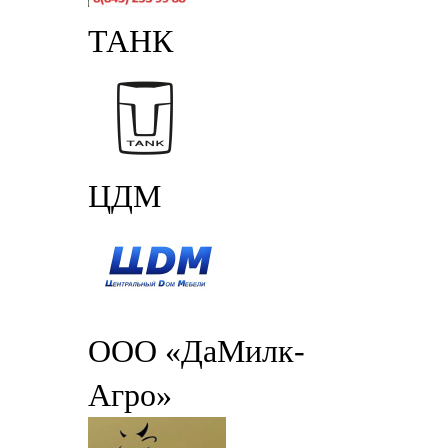
ТАНК
ЦДМ
ООО «ДаМилк-
Агро»