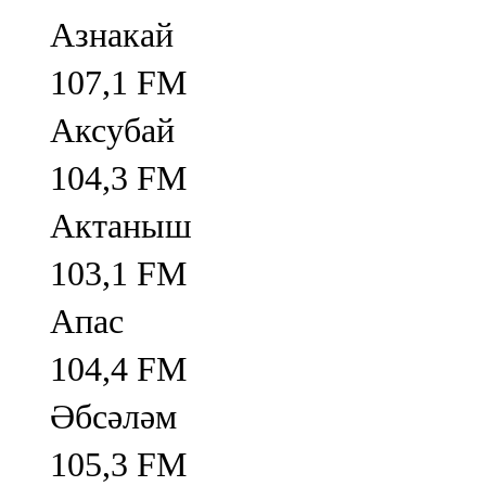
Азнакай
107,1 FM
Аксубай
104,3 FM
Актаныш
103,1 FM
Апас
104,4 FM
Әбсәләм
105,3 FM