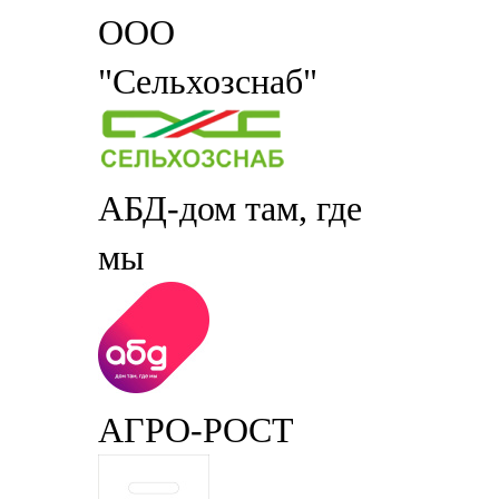
ООО
"Сельхозснаб"
АБД-дом там, где
мы
АГРО-РОСТ