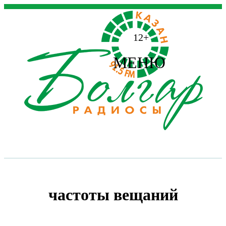
12+
МЕНЮ
частоты вещаний