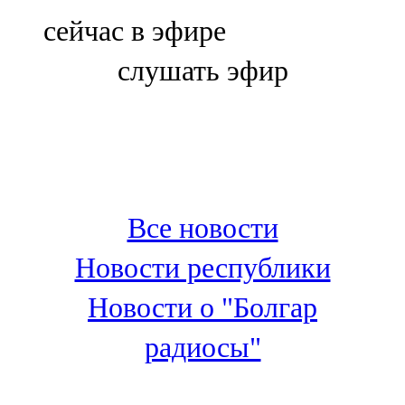
Болгар
сейчас в эфире
106,0 FM
слушать эфир
Бөгелмә
101,7 FM
Буа
100,3 FM
Все новости
Зәй
Новости республики
106,6 FM
Новости о "Болгар
Кадыбаш
радиосы"
105,2 FM