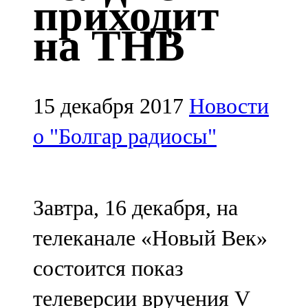
приходит
Казан
на ТНВ
91,5 FM
Кайбыч
106,1 FM
15 декабря 2017
Новости
Кама тамагы
о "Болгар радиосы"
71,51 FM
Кукмара
Завтра, 16 декабря, на
107,9 FM
телеканале «Новый Век»
Лениногорский
состоится показ
102,1 FM
телеверсии вручения V