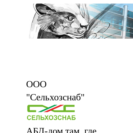
ООО
"Сельхозснаб"
АБД-дом там, где