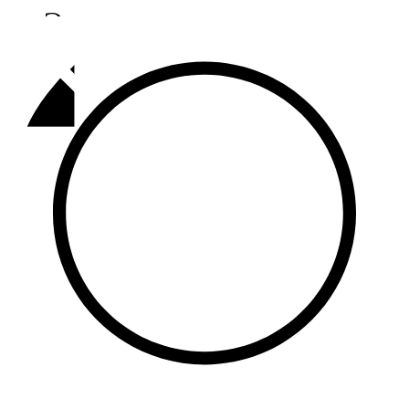
Әлмәт
92,9 FM
Базарлы матак
107,1 FM
Балык бистәсе
104,9 FM
Баулы
107,5 FM
Биләр
101,7 FM