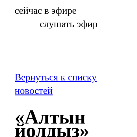
Болгар
сейчас в эфире
106,0 FM
слушать эфир
Бөгелмә
101,7 FM
Буа
100,3 FM
Вернуться к списку
Зәй
новостей
106,6 FM
«Алтын
Кадыбаш
йолдыз»
105,2 FM