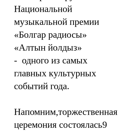
Мамадыш
Национальной
106,2 FM
музыкальной премии
Минзәлә
«Болгар радиосы»
107,3 FM
«Алтын йолдыз»
Мөслим
- одного из самых
100,0 FM
главных культурных
Нурлат
событий года.
104,7 FM
Олы Әтнә
Напомним,торжественная
71,42 FM
церемония состоялась9
Сарман