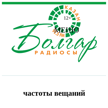
12+
МЕНЮ
частоты вещаний