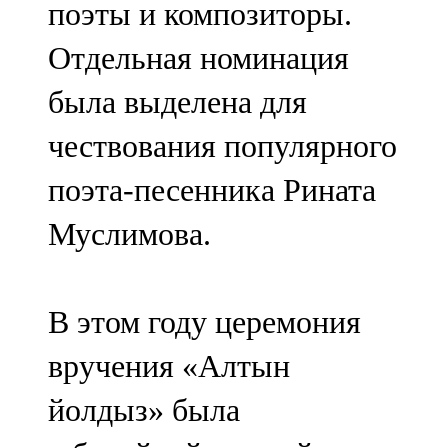
поэты и композиторы.
91,0 FM
Отдельная номинация
Шәмәрдән
была выделена для
102,3 FM
чествования популярного
Яңа чишмә
поэта-песенника Рината
107,0 FM
Муслимова.
Яр Чаллы
105,5 FM
В этом году церемония
вручения «Алтын
йолдыз» была