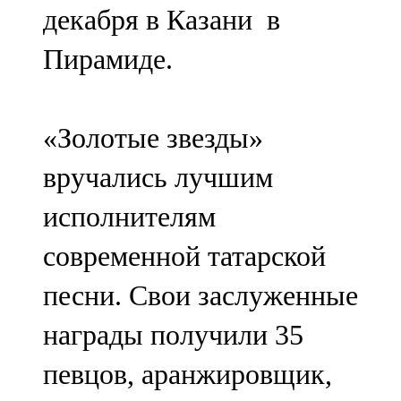
декабря в Казани в
107,8 FM
Пирамиде.
Теләче
106,1 FM
«Золотые звезды»
Түбән Кама
вручались лучшим
102,6 FM
исполнителям
Чирмешән
современной татарской
107,7 FM
песни. Свои заслуженные
Чистай
награды получили 35
103,0 FM
певцов, аранжировщик,
Чүпрәле