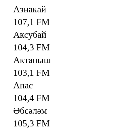
Азнакай
107,1 FM
Аксубай
104,3 FM
Актаныш
103,1 FM
Апас
104,4 FM
Әбсәләм
105,3 FM