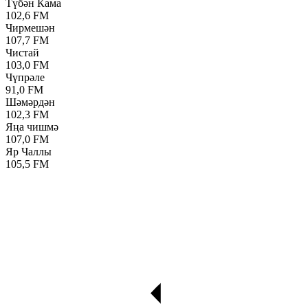
Түбән Кама
102,6 FM
Чирмешән
107,7 FM
Чистай
103,0 FM
Чүпрәле
91,0 FM
Шәмәрдән
102,3 FM
Яңа чишмә
107,0 FM
Яр Чаллы
105,5 FM