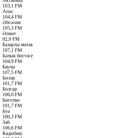
Актаныш
103,1 FM
Апас
104,4 FM
Әбсәләм
105,3 FM
Әлмәт
92,9 FM
Базарлы матак
107,1 FM
Балык бистәсе
104,9 FM
Баулы
107,5 FM
Биләр
101,7 FM
Болгар
106,0 FM
Бөгелмә
101,7 FM
Буа
100,3 FM
Зәй
106,6 FM
Кадыбаш