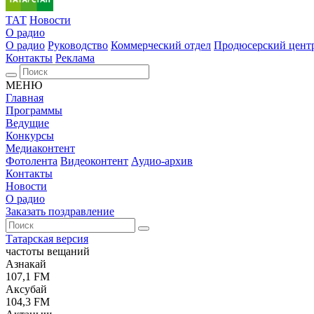
ТАТ
Новости
О радио
О радио
Руководство
Коммерческий отдел
Продюсерский цент
Контакты
Реклама
МЕНЮ
Главная
Программы
Ведущие
Конкурсы
Медиаконтент
Фотолента
Видеоконтент
Аудио-архив
Контакты
Новости
О радио
Заказать поздравление
Татарская версия
частоты вещаний
Азнакай
107,1 FM
Аксубай
104,3 FM