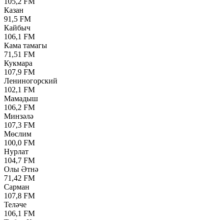
105,2 FM
Казан
91,5 FM
Кайбыч
106,1 FM
Кама тамагы
71,51 FM
Кукмара
107,9 FM
Лениногорский
102,1 FM
Мамадыш
106,2 FM
Минзәлә
107,3 FM
Мөслим
100,0 FM
Нурлат
104,7 FM
Олы Әтнә
71,42 FM
Сарман
107,8 FM
Теләче
106,1 FM