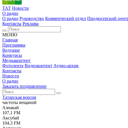
ТАТ
Новости
О радио
О радио
Руководство
Коммерческий отдел
Продюсерский цент
Контакты
Реклама
МЕНЮ
Главная
Программы
Ведущие
Конкурсы
Медиаконтент
Фотолента
Видеоконтент
Аудио-архив
Контакты
Новости
О радио
Заказать поздравление
Татарская версия
частоты вещаний
Азнакай
107,1 FM
Аксубай
104,3 FM