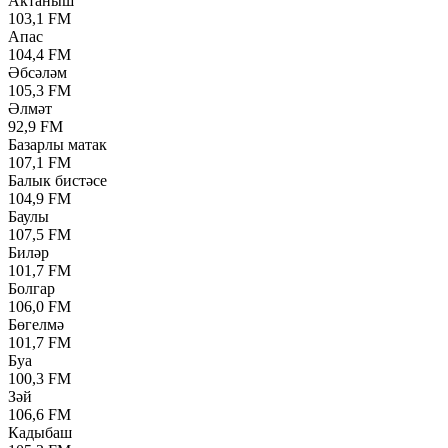
Актаныш
103,1 FM
Апас
104,4 FM
Әбсәләм
105,3 FM
Әлмәт
92,9 FM
Базарлы матак
107,1 FM
Балык бистәсе
104,9 FM
Баулы
107,5 FM
Биләр
101,7 FM
Болгар
106,0 FM
Бөгелмә
101,7 FM
Буа
100,3 FM
Зәй
106,6 FM
Кадыбаш