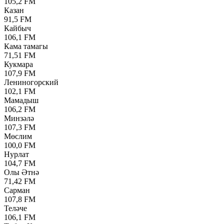
105,2 FM
Казан
91,5 FM
Кайбыч
106,1 FM
Кама тамагы
71,51 FM
Кукмара
107,9 FM
Лениногорский
102,1 FM
Мамадыш
106,2 FM
Минзәлә
107,3 FM
Мөслим
100,0 FM
Нурлат
104,7 FM
Олы Әтнә
71,42 FM
Сарман
107,8 FM
Теләче
106,1 FM