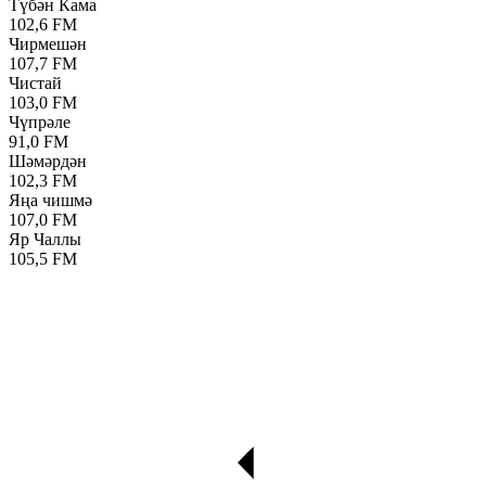
Түбән Кама
102,6 FM
Чирмешән
107,7 FM
Чистай
103,0 FM
Чүпрәле
91,0 FM
Шәмәрдән
102,3 FM
Яңа чишмә
107,0 FM
Яр Чаллы
105,5 FM