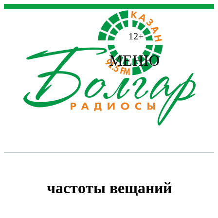
12+
МЕНЮ
частоты вещаний