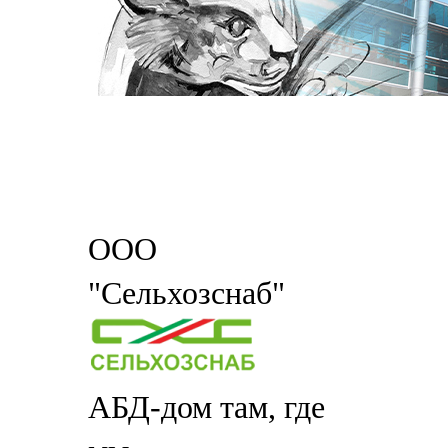
ООО
"Сельхозснаб"
АБД-дом там, где