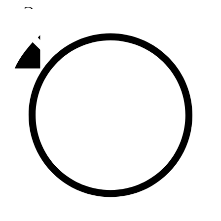
Әлмәт
92,9 FM
Базарлы матак
107,1 FM
Балык бистәсе
104,9 FM
Баулы
107,5 FM
Биләр
101,7 FM