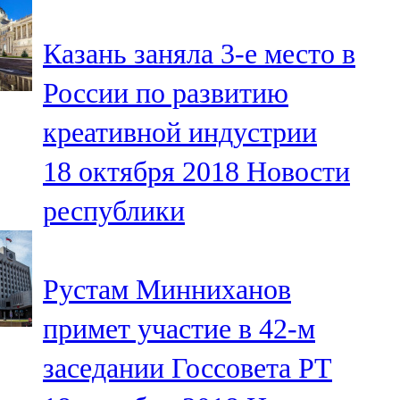
91,0 FM
Казань заняла 3-е место в
Шәмәрдән
России по развитию
102,3 FM
креативной индустрии
Яңа чишмә
18 октября 2018
Новости
107,0 FM
республики
Яр Чаллы
105,5 FM
Рустам Минниханов
примет участие в 42-м
заседании Госсовета РТ