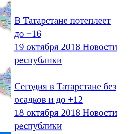
107,8 FM
В Татарстане потеплеет
Теләче
до +16
106,1 FM
19 октября 2018
Новости
Түбән Кама
республики
102,6 FM
Чирмешән
Сегодня в Татарстане без
107,7 FM
осадков и до +12
Чистай
18 октября 2018
Новости
103,0 FM
республики
Чүпрәле