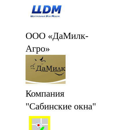
ООО «ДаМилк-
Агро»
Компания
"Сабинские окна"