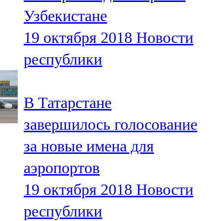
Мамадыш
Узбекистане
106,2 FM
19 октября 2018
Новости
Минзәлә
республики
107,3 FM
Мөслим
В Татарстане
100,0 FM
завершилось голосование
Нурлат
за новые имена для
104,7 FM
аэропортов
Олы Әтнә
19 октября 2018
Новости
71,42 FM
республики
Сарман