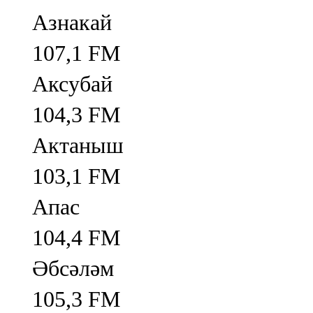
Азнакай
107,1 FM
Аксубай
104,3 FM
Актаныш
103,1 FM
Апас
104,4 FM
Әбсәләм
105,3 FM