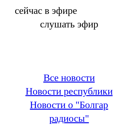
Болгар
сейчас в эфире
106,0 FM
слушать эфир
Бөгелмә
101,7 FM
Буа
100,3 FM
Все новости
Зәй
Новости республики
106,6 FM
Новости о "Болгар
Кадыбаш
радиосы"
105,2 FM