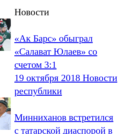
Казан
Новости
91,5 FM
Кайбыч
«Ак Барс» обыграл
106,1 FM
«Салават Юлаев» со
Кама тамагы
счетом 3:1
71,51 FM
19 октября 2018
Новости
Кукмара
республики
107,9 FM
Лениногорский
Минниханов встретился
102,1 FM
с татарской диаспорой в