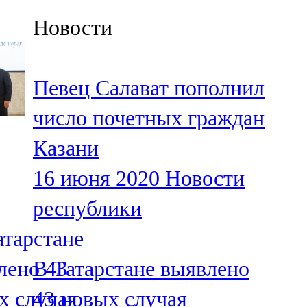
Казан
Новости
91,5 FM
Кайбыч
Певец Салават пополнил
106,1 FM
число почетных граждан
Кама тамагы
Казани
71,51 FM
16 июня 2020
Новости
Кукмара
республики
107,9 FM
Лениногорский
В Татарстане выявлено
102,1 FM
43 новых случая