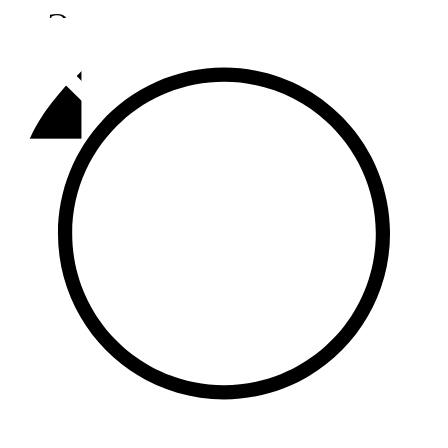
Әлмәт
92,9 FM
Базарлы матак
107,1 FM
Балык бистәсе
104,9 FM
Баулы
107,5 FM
Биләр
101,7 FM