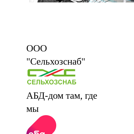
ООО
"Сельхозснаб"
АБД-дом там, где
мы