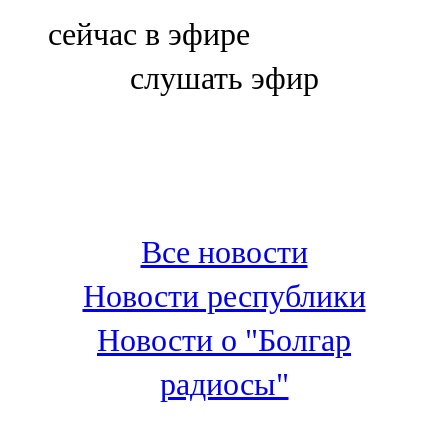
Болгар
сейчас в эфире
106,0 FM
слушать эфир
Бөгелмә
101,7 FM
Буа
100,3 FM
Все новости
Зәй
Новости республики
106,6 FM
Новости о "Болгар
Кадыбаш
радиосы"
105,2 FM