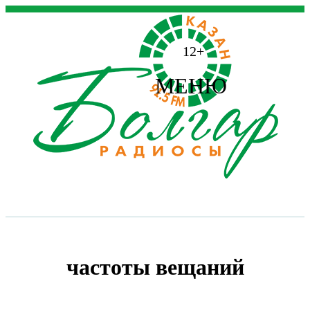
12+
МЕНЮ
частоты вещаний