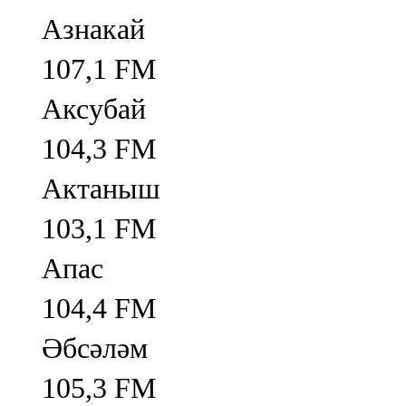
Азнакай
107,1 FM
Аксубай
104,3 FM
Актаныш
103,1 FM
Апас
104,4 FM
Әбсәләм
105,3 FM