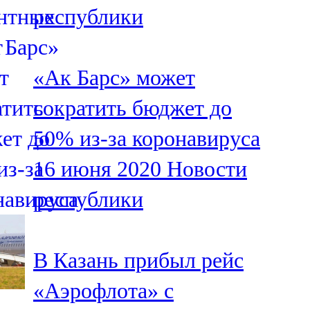
республики
107,8 FM
Теләче
«Ак Барс» может
106,1 FM
сократить бюджет до
Түбән Кама
50% из-за коронавируса
102,6 FM
16 июня 2020
Новости
Чирмешән
республики
107,7 FM
Чистай
В Казань прибыл рейс
103,0 FM
«Аэрофлота» с
Чүпрәле