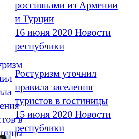
россиянами из Армении
91,0 FM
и Турции
Шәмәрдән
16 июня 2020
Новости
102,3 FM
республики
Яңа чишмә
107,0 FM
Ростуризм уточнил
Яр Чаллы
правила заселения
105,5 FM
туристов в гостиницы
15 июня 2020
Новости
республики