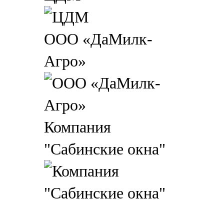
ООО «ДаМилк-
Агро»
Компания
"Сабинские окна"