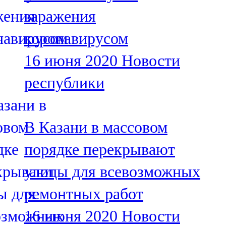
Мамадыш
заражения
106,2 FM
коронавирусом
Минзәлә
16 июня 2020
Новости
107,3 FM
республики
Мөслим
100,0 FM
В Казани в массовом
Нурлат
порядке перекрывают
104,7 FM
улицы для всевозможных
Олы Әтнә
ремонтных работ
71,42 FM
16 июня 2020
Новости
Сарман