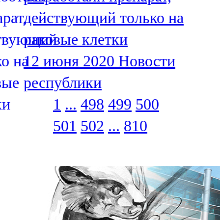
действующий только на
раковые клетки
12 июня 2020
Новости
республики
1
...
498
499
500
501
502
...
810