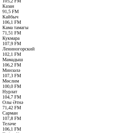
105,2 FM
Казан
91,5 FM
Кайбыч
106,1 FM
Кама тамагы
71,51 FM
Кукмара
107,9 FM
Лениногорский
102,1 FM
Мамадыш
106,2 FM
Минзәлә
107,3 FM
Мөслим
100,0 FM
Нурлат
104,7 FM
Олы Әтнә
71,42 FM
Сарман
107,8 FM
Теләче
106,1 FM