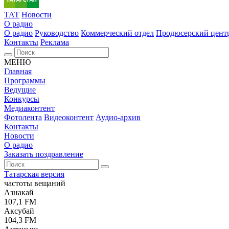
ТАТ
Новости
О радио
О радио
Руководство
Коммерческий отдел
Продюсерский цент
Контакты
Реклама
МЕНЮ
Главная
Программы
Ведущие
Конкурсы
Медиаконтент
Фотолента
Видеоконтент
Аудио-архив
Контакты
Новости
О радио
Заказать поздравление
Татарская версия
частоты вещаний
Азнакай
107,1 FM
Аксубай
104,3 FM