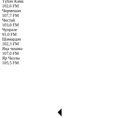
Түбән Кама
102,6 FM
Чирмешән
107,7 FM
Чистай
103,0 FM
Чүпрәле
91,0 FM
Шәмәрдән
102,3 FM
Яңа чишмә
107,0 FM
Яр Чаллы
105,5 FM