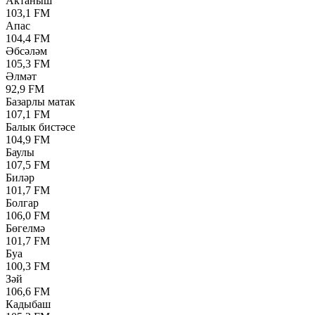
Актаныш
103,1 FM
Апас
104,4 FM
Әбсәләм
105,3 FM
Әлмәт
92,9 FM
Базарлы матак
107,1 FM
Балык бистәсе
104,9 FM
Баулы
107,5 FM
Биләр
101,7 FM
Болгар
106,0 FM
Бөгелмә
101,7 FM
Буа
100,3 FM
Зәй
106,6 FM
Кадыбаш