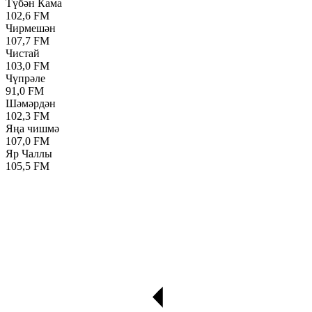
Түбән Кама
102,6 FM
Чирмешән
107,7 FM
Чистай
103,0 FM
Чүпрәле
91,0 FM
Шәмәрдән
102,3 FM
Яңа чишмә
107,0 FM
Яр Чаллы
105,5 FM