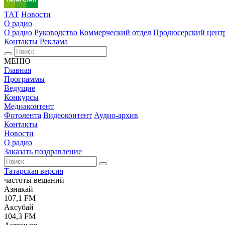
ТАТ
Новости
О радио
О радио
Руководство
Коммерческий отдел
Продюсерский цент
Контакты
Реклама
МЕНЮ
Главная
Программы
Ведущие
Конкурсы
Медиаконтент
Фотолента
Видеоконтент
Аудио-архив
Контакты
Новости
О радио
Заказать поздравление
Татарская версия
частоты вещаний
Азнакай
107,1 FM
Аксубай
104,3 FM