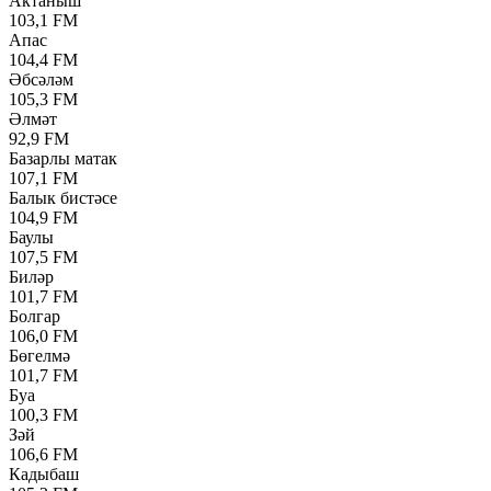
Актаныш
103,1 FM
Апас
104,4 FM
Әбсәләм
105,3 FM
Әлмәт
92,9 FM
Базарлы матак
107,1 FM
Балык бистәсе
104,9 FM
Баулы
107,5 FM
Биләр
101,7 FM
Болгар
106,0 FM
Бөгелмә
101,7 FM
Буа
100,3 FM
Зәй
106,6 FM
Кадыбаш