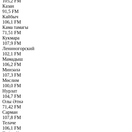
105,2 FM
Казан
91,5 FM
Кайбыч
106,1 FM
Кама тамагы
71,51 FM
Кукмара
107,9 FM
Лениногорский
102,1 FM
Мамадыш
106,2 FM
Минзәлә
107,3 FM
Мөслим
100,0 FM
Нурлат
104,7 FM
Олы Әтнә
71,42 FM
Сарман
107,8 FM
Теләче
106,1 FM