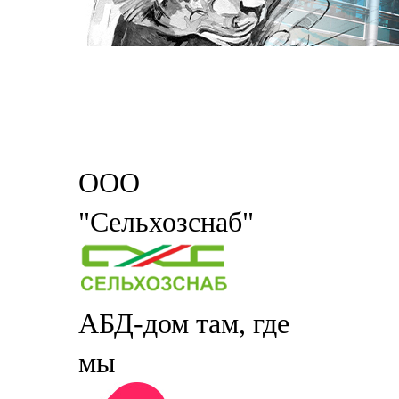
ООО
"Сельхозснаб"
АБД-дом там, где
мы