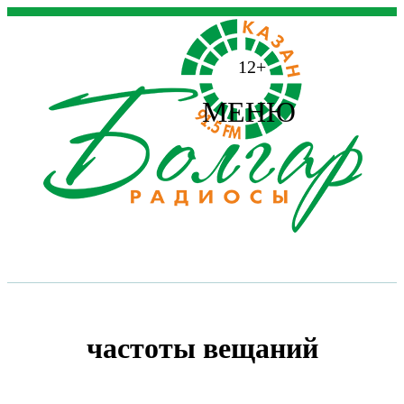
12+
МЕНЮ
частоты вещаний