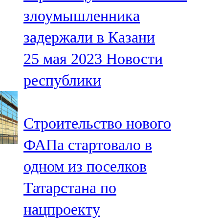
Мамадыш
злоумышленника
106,2 FM
задержали в Казани
Минзәлә
25 мая 2023
Новости
107,3 FM
республики
Мөслим
100,0 FM
Строительство нового
Нурлат
ФАПа стартовало в
104,7 FM
одном из поселков
Олы Әтнә
Татарстана по
71,42 FM
нацпроекту
Сарман