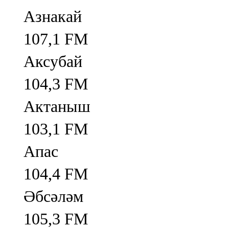
Азнакай
107,1 FM
Аксубай
104,3 FM
Актаныш
103,1 FM
Апас
104,4 FM
Әбсәләм
105,3 FM