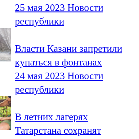
25 мая 2023
Новости
107,8 FM
республики
Теләче
106,1 FM
Власти Казани запретили
Түбән Кама
купаться в фонтанах
102,6 FM
24 мая 2023
Новости
Чирмешән
республики
107,7 FM
Чистай
В летних лагерях
103,0 FM
Татарстана сохранят
Чүпрәле