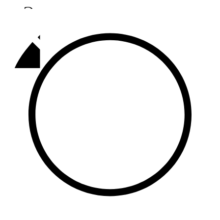
Әлмәт
92,9 FM
Базарлы матак
107,1 FM
Балык бистәсе
104,9 FM
Баулы
107,5 FM
Биләр
101,7 FM