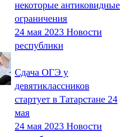
некоторые антиковидные
91,0 FM
ограничения
Шәмәрдән
24 мая 2023
Новости
102,3 FM
республики
Яңа чишмә
107,0 FM
Сдача ОГЭ у
Яр Чаллы
девятиклассников
105,5 FM
стартует в Татарстане 24
мая
24 мая 2023
Новости