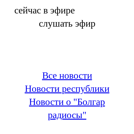
Болгар
сейчас в эфире
106,0 FM
слушать эфир
Бөгелмә
101,7 FM
Буа
100,3 FM
Все новости
Зәй
Новости республики
106,6 FM
Новости о "Болгар
Кадыбаш
радиосы"
105,2 FM