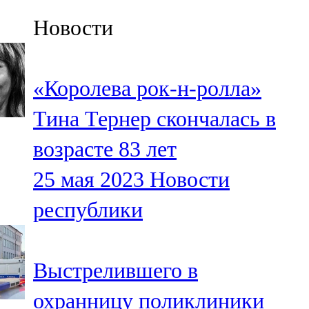
Казан
Новости
91,5 FM
Кайбыч
«Королева рок-н-ролла»
106,1 FM
Тина Тернер скончалась в
Кама тамагы
возрасте 83 лет
71,51 FM
25 мая 2023
Новости
Кукмара
республики
107,9 FM
Лениногорский
Выстрелившего в
102,1 FM
охранницу поликлиники