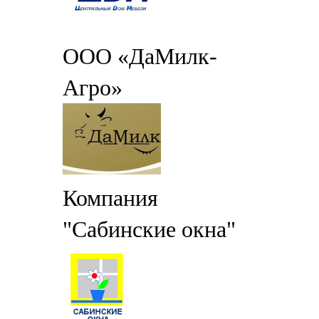
ООО «ДаМилк-
Агро»
Компания
"Сабинские окна"