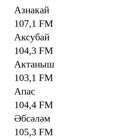
Азнакай
107,1 FM
Аксубай
104,3 FM
Актаныш
103,1 FM
Апас
104,4 FM
Әбсәләм
105,3 FM