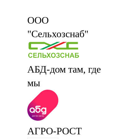
ООО
"Сельхозснаб"
АБД-дом там, где
мы
АГРО-РОСТ