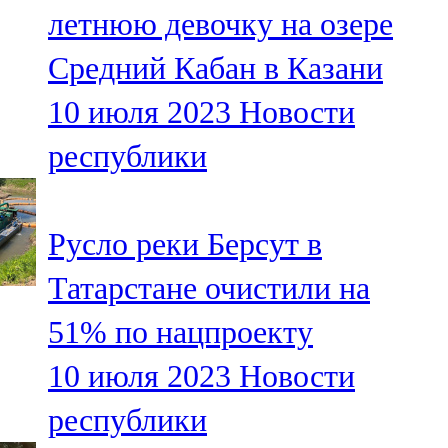
летнюю девочку на озере
107,8 FM
Средний Кабан в Казани
Теләче
10 июля 2023
Новости
106,1 FM
республики
Түбән Кама
102,6 FM
Русло реки Берсут в
Чирмешән
Татарстане очистили на
107,7 FM
51% по нацпроекту
Чистай
10 июля 2023
Новости
103,0 FM
республики
Чүпрәле