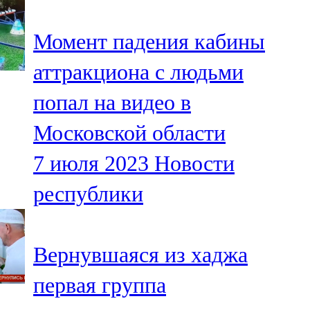
91,0 FM
Момент падения кабины
Шәмәрдән
аттракциона с людьми
102,3 FM
попал на видео в
Яңа чишмә
Московской области
107,0 FM
7 июля 2023
Новости
Яр Чаллы
республики
105,5 FM
Вернувшаяся из хаджа
первая группа