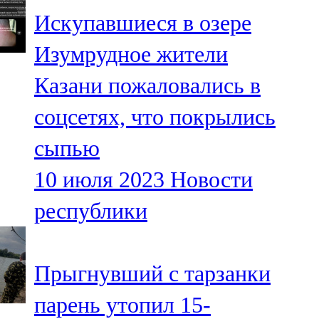
Мамадыш
Искупавшиеся в озере
106,2 FM
Изумрудное жители
Минзәлә
Казани пожаловались в
107,3 FM
соцсетях, что покрылись
Мөслим
сыпью
100,0 FM
10 июля 2023
Новости
Нурлат
республики
104,7 FM
Олы Әтнә
Прыгнувший с тарзанки
71,42 FM
парень утопил 15-
Сарман