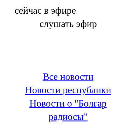
Болгар
сейчас в эфире
106,0 FM
слушать эфир
Бөгелмә
101,7 FM
Буа
100,3 FM
Все новости
Зәй
Новости республики
106,6 FM
Новости о "Болгар
Кадыбаш
радиосы"
105,2 FM