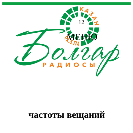
12+
МЕНЮ
частоты вещаний