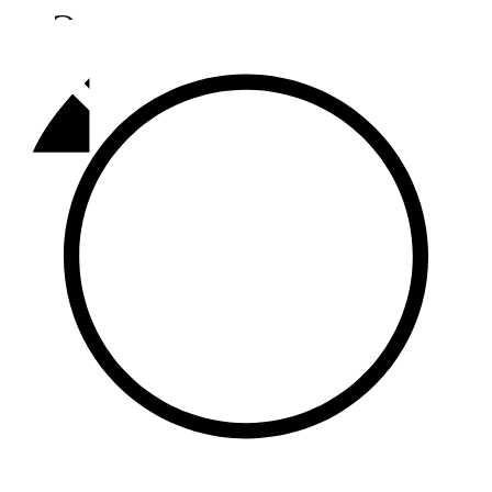
Әлмәт
92,9 FM
Базарлы матак
107,1 FM
Балык бистәсе
104,9 FM
Баулы
107,5 FM
Биләр
101,7 FM