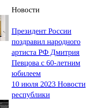
Казан
Новости
91,5 FM
Кайбыч
Президент России
106,1 FM
поздравил народного
Кама тамагы
артиста РФ Дмитрия
71,51 FM
Певцова с 60-летним
Кукмара
юбилеем
107,9 FM
10 июля 2023
Новости
Лениногорский
республики
102,1 FM