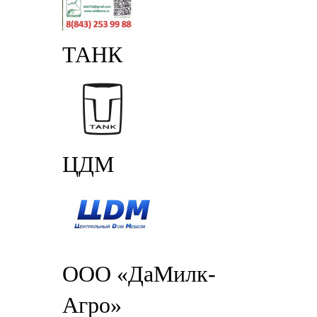
ТАНК
ЦДМ
ООО «ДаМилк-
Агро»