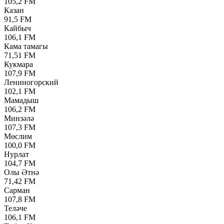
105,2 FM
Казан
91,5 FM
Кайбыч
106,1 FM
Кама тамагы
71,51 FM
Кукмара
107,9 FM
Лениногорский
102,1 FM
Мамадыш
106,2 FM
Минзәлә
107,3 FM
Мөслим
100,0 FM
Нурлат
104,7 FM
Олы Әтнә
71,42 FM
Сарман
107,8 FM
Теләче
106,1 FM