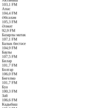
Актаныш
103,1 FM
Апас
104,4 FM
Әбсәләм
105,3 FM
Әлмәт
92,9 FM
Базарлы матак
107,1 FM
Балык бистәсе
104,9 FM
Баулы
107,5 FM
Биләр
101,7 FM
Болгар
106,0 FM
Бөгелмә
101,7 FM
Буа
100,3 FM
Зәй
106,6 FM
Кадыбаш