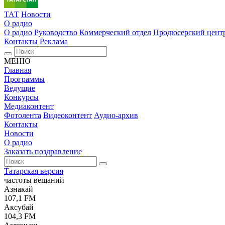
ТАТ
Новости
О радио
О радио
Руководство
Коммерческий отдел
Продюсерский цент
Контакты
Реклама
МЕНЮ
Главная
Программы
Ведущие
Конкурсы
Медиаконтент
Фотолента
Видеоконтент
Аудио-архив
Контакты
Новости
О радио
Заказать поздравление
Татарская версия
частоты вещаний
Азнакай
107,1 FM
Аксубай
104,3 FM