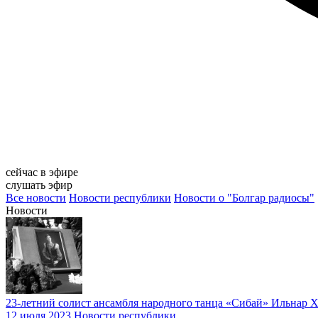
сейчас в эфире
слушать эфир
Все новости
Новости республики
Новости о "Болгар радиосы"
Новости
23-летний солист ансамбля народного танца «Сибай» Ильнар 
12 июля 2023
Новости республики