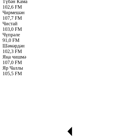
Түбән Кама
102,6 FM
Чирмешән
107,7 FM
Чистай
103,0 FM
Чүпрәле
91,0 FM
Шәмәрдән
102,3 FM
Яңа чишмә
107,0 FM
Яр Чаллы
105,5 FM