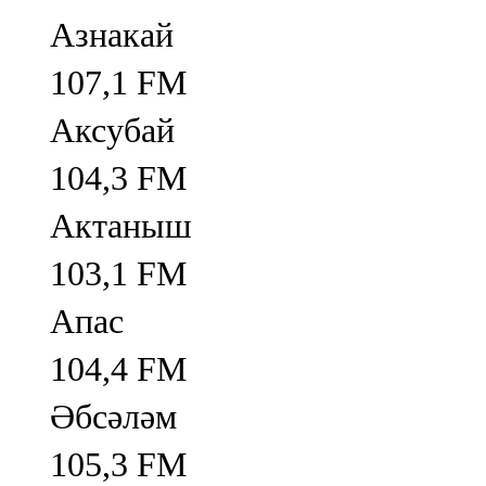
Азнакай
107,1 FM
Аксубай
104,3 FM
Актаныш
103,1 FM
Апас
104,4 FM
Әбсәләм
105,3 FM