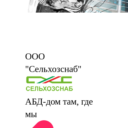
ООО
"Сельхозснаб"
АБД-дом там, где
мы