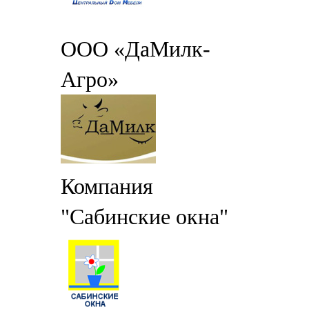
ООО «ДаМилк-
Агро»
Компания
"Сабинские окна"