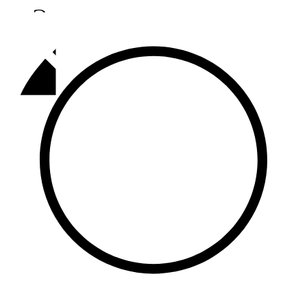
Әлмәт
92,9 FM
Базарлы матак
107,1 FM
Балык бистәсе
104,9 FM
Баулы
107,5 FM
Биләр
101,7 FM