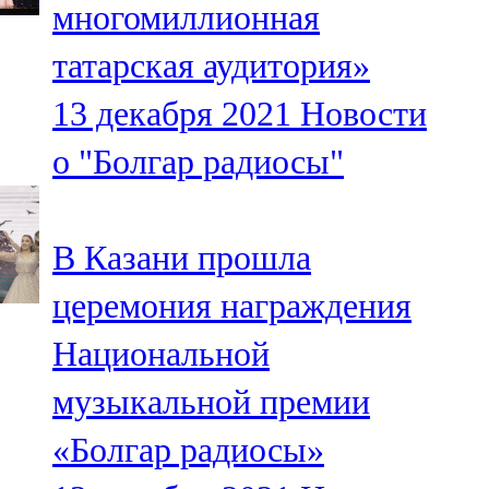
многомиллионная
91,0 FM
татарская аудитория»
Шәмәрдән
13 декабря 2021
Новости
102,3 FM
о "Болгар радиосы"
Яңа чишмә
107,0 FM
В Казани прошла
Яр Чаллы
церемония награждения
105,5 FM
Национальной
музыкальной премии
«Болгар радиосы»