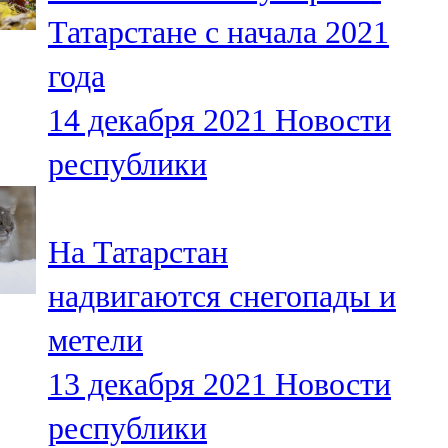
Мамадыш
Татарстане c начала 2021
106,2 FM
года
Минзәлә
14 декабря 2021
Новости
107,3 FM
республики
Мөслим
100,0 FM
На Татарстан
Нурлат
надвигаются снегопады и
104,7 FM
метели
Олы Әтнә
13 декабря 2021
Новости
71,42 FM
республики
Сарман