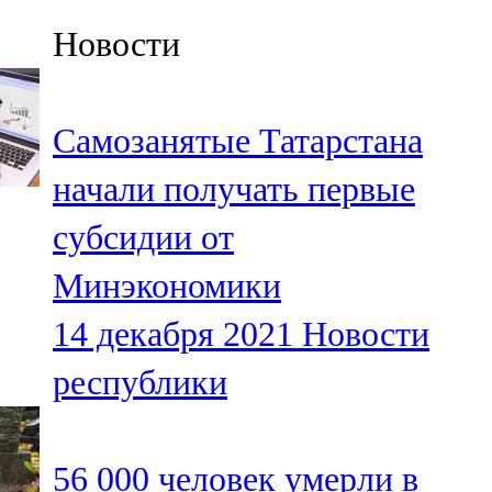
Казан
Новости
91,5 FM
Кайбыч
Самозанятые Татарстана
106,1 FM
начали получать первые
Кама тамагы
субсидии от
71,51 FM
Минэкономики
Кукмара
14 декабря 2021
Новости
107,9 FM
республики
Лениногорский
102,1 FM
56 000 человек умерли в