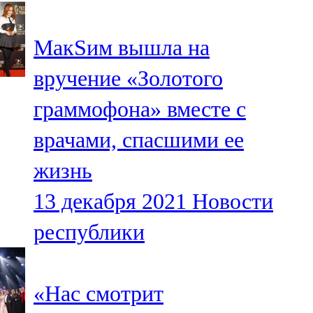
107,8 FM
МакSим вышла на
Теләче
вручение «Золотого
106,1 FM
граммофона» вместе с
Түбән Кама
врачами, спасшими ее
102,6 FM
жизнь
Чирмешән
13 декабря 2021
Новости
107,7 FM
республики
Чистай
103,0 FM
«Нас смотрит
Чүпрәле