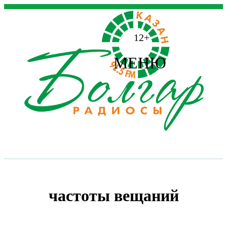
12+
МЕНЮ
частоты вещаний