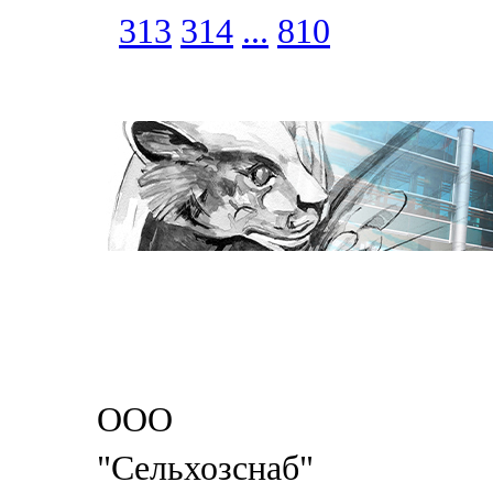
313
314
...
810
ООО
"Сельхозснаб"