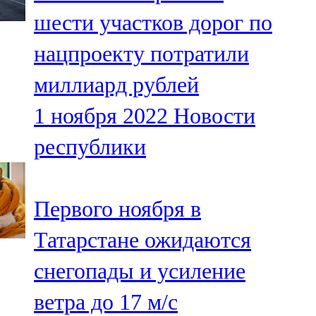
Мамадыш
шести участков дорог по
106,2 FM
нацпроекту потратили
Минзәлә
миллиард рублей
107,3 FM
1 ноября 2022
Новости
Мөслим
республики
100,0 FM
Нурлат
Первого ноября в
104,7 FM
Татарстане ожидаются
Олы Әтнә
снегопады и усиление
71,42 FM
ветра до 17 м/с
Сарман