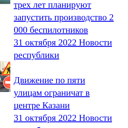
трех лет планируют
91,0 FM
запустить производство 2
Шәмәрдән
000 беспилотников
102,3 FM
31 октября 2022
Новости
Яңа чишмә
республики
107,0 FM
Яр Чаллы
Движение по пяти
105,5 FM
улицам ограничат в
центре Казани
31 октября 2022
Новости