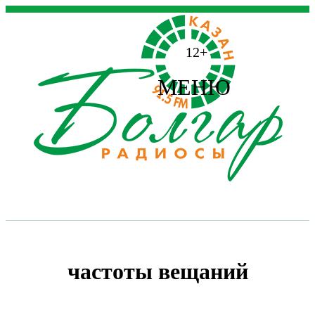
12+
МЕНЮ
частоты вещаний