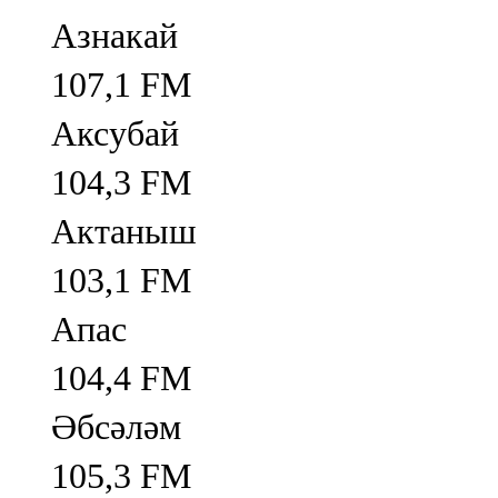
Азнакай
107,1 FM
Аксубай
104,3 FM
Актаныш
103,1 FM
Апас
104,4 FM
Әбсәләм
105,3 FM