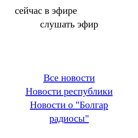
Болгар
сейчас в эфире
106,0 FM
слушать эфир
Бөгелмә
101,7 FM
Буа
100,3 FM
Все новости
Зәй
Новости республики
106,6 FM
Новости о "Болгар
Кадыбаш
радиосы"
105,2 FM