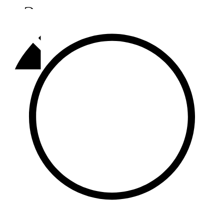
Әлмәт
92,9 FM
Базарлы матак
107,1 FM
Балык бистәсе
104,9 FM
Баулы
107,5 FM
Биләр
101,7 FM