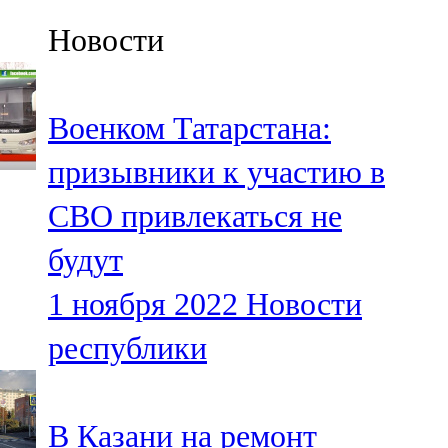
Казан
Новости
91,5 FM
Кайбыч
Военком Татарстана:
106,1 FM
призывники к участию в
Кама тамагы
СВО привлекаться не
71,51 FM
будут
Кукмара
1 ноября 2022
Новости
107,9 FM
республики
Лениногорский
102,1 FM
В Казани на ремонт