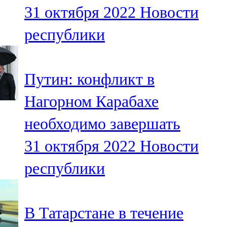
31 октября 2022
Новости
107,8 FM
республики
Теләче
106,1 FM
Путин: конфликт в
Түбән Кама
Нагорном Карабахе
102,6 FM
необходимо завершать
Чирмешән
31 октября 2022
Новости
107,7 FM
республики
Чистай
103,0 FM
В Татарстане в течение
Чүпрәле