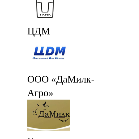
ЦДМ
ООО «ДаМилк-
Агро»