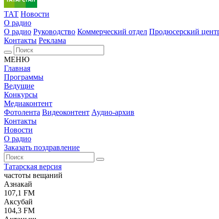
ТАТ
Новости
О радио
О радио
Руководство
Коммерческий отдел
Продюсерский цент
Контакты
Реклама
МЕНЮ
Главная
Программы
Ведущие
Конкурсы
Медиаконтент
Фотолента
Видеоконтент
Аудио-архив
Контакты
Новости
О радио
Заказать поздравление
Татарская версия
частоты вещаний
Азнакай
107,1 FM
Аксубай
104,3 FM