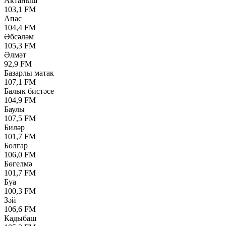
Актаныш
103,1 FM
Апас
104,4 FM
Әбсәләм
105,3 FM
Әлмәт
92,9 FM
Базарлы матак
107,1 FM
Балык бистәсе
104,9 FM
Баулы
107,5 FM
Биләр
101,7 FM
Болгар
106,0 FM
Бөгелмә
101,7 FM
Буа
100,3 FM
Зәй
106,6 FM
Кадыбаш