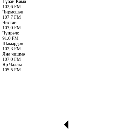
Түбән Кама
102,6 FM
Чирмешән
107,7 FM
Чистай
103,0 FM
Чүпрәле
91,0 FM
Шәмәрдән
102,3 FM
Яңа чишмә
107,0 FM
Яр Чаллы
105,5 FM