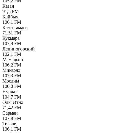
105,2 FM
Казан
91,5 FM
Кайбыч
106,1 FM
Кама тамагы
71,51 FM
Кукмара
107,9 FM
Лениногорский
102,1 FM
Мамадыш
106,2 FM
Минзәлә
107,3 FM
Мөслим
100,0 FM
Нурлат
104,7 FM
Олы Әтнә
71,42 FM
Сарман
107,8 FM
Теләче
106,1 FM