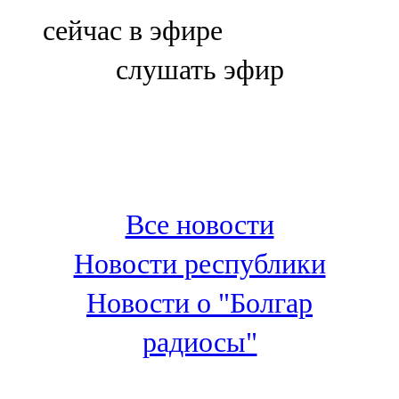
Болгар
сейчас в эфире
106,0 FM
слушать эфир
Бөгелмә
101,7 FM
Буа
100,3 FM
Все новости
Зәй
Новости республики
106,6 FM
Новости о "Болгар
Кадыбаш
радиосы"
105,2 FM