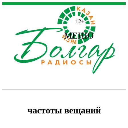
12+
МЕНЮ
частоты вещаний