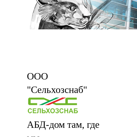
ООО
"Сельхозснаб"
АБД-дом там, где