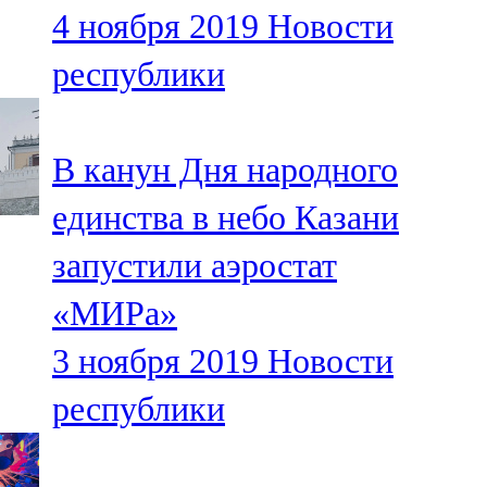
4 ноября 2019
Новости
107,8 FM
республики
Теләче
106,1 FM
В канун Дня народного
Түбән Кама
единства в небо Казани
102,6 FM
запустили аэростат
Чирмешән
«МИРа»
107,7 FM
3 ноября 2019
Новости
Чистай
республики
103,0 FM
Чүпрәле