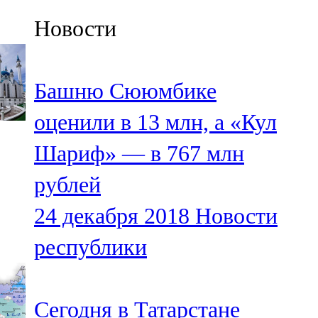
Казан
Новости
91,5 FM
Кайбыч
Башню Сююмбике
106,1 FM
оценили в 13 млн, а «Кул
Кама тамагы
Шариф» — в 767 млн
71,51 FM
рублей
Кукмара
24 декабря 2018
Новости
107,9 FM
республики
Лениногорский
102,1 FM
Сегодня в Татарстане