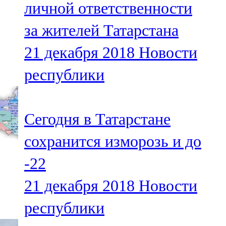
личной ответственности
91,0 FM
за жителей Татарстана
Шәмәрдән
21 декабря 2018
Новости
102,3 FM
республики
Яңа чишмә
107,0 FM
Сегодня в Татарстане
Яр Чаллы
сохранится изморозь и до
105,5 FM
-22
21 декабря 2018
Новости
республики