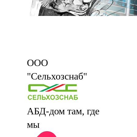
ООО
"Сельхозснаб"
АБД-дом там, где
мы