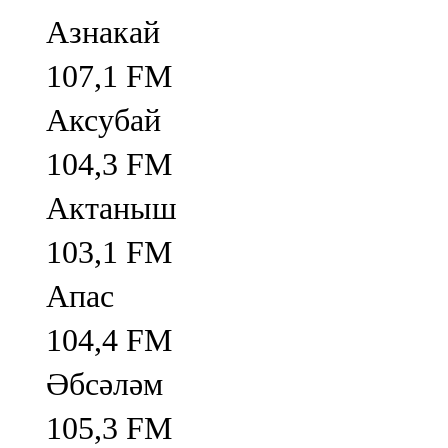
Азнакай
107,1 FM
Аксубай
104,3 FM
Актаныш
103,1 FM
Апас
104,4 FM
Әбсәләм
105,3 FM