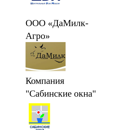
ООО «ДаМилк-
Агро»
Компания
"Сабинские окна"