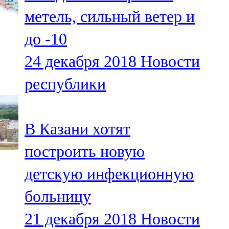
Мамадыш
метель, сильный ветер и
106,2 FM
до -10
Минзәлә
24 декабря 2018
Новости
107,3 FM
республики
Мөслим
100,0 FM
В Казани хотят
Нурлат
построить новую
104,7 FM
детскую инфекционную
Олы Әтнә
больницу
71,42 FM
21 декабря 2018
Новости
Сарман