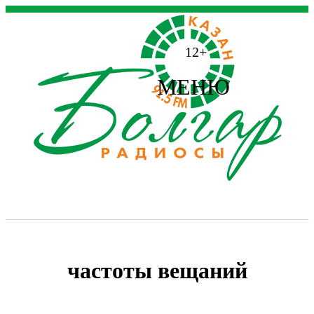
12+
МЕНЮ
частоты вещаний