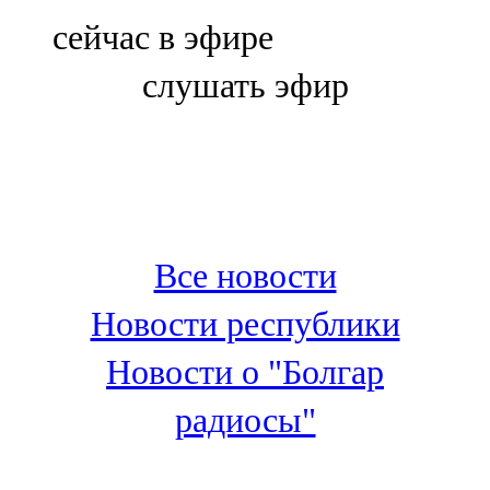
Болгар
сейчас в эфире
106,0 FM
слушать эфир
Бөгелмә
101,7 FM
Буа
100,3 FM
Все новости
Зәй
Новости республики
106,6 FM
Новости о "Болгар
Кадыбаш
радиосы"
105,2 FM