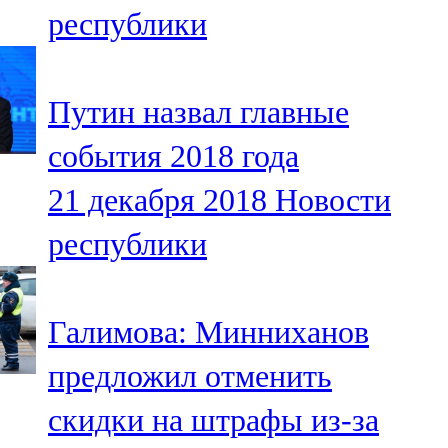
республики
107,8 FM
Теләче
Путин назвал главные
106,1 FM
события 2018 года
Түбән Кама
21 декабря 2018
Новости
102,6 FM
республики
Чирмешән
107,7 FM
Галимова: Минниханов
Чистай
предложил отменить
103,0 FM
скидки на штрафы из-за
Чүпрәле