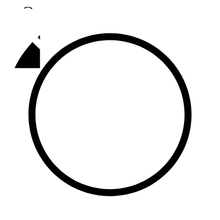
Әлмәт
92,9 FM
Базарлы матак
107,1 FM
Балык бистәсе
104,9 FM
Баулы
107,5 FM
Биләр
101,7 FM