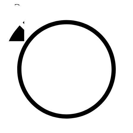
Әлмәт
92,9 FM
Базарлы матак
107,1 FM
Балык бистәсе
104,9 FM
Баулы
107,5 FM
Биләр
101,7 FM