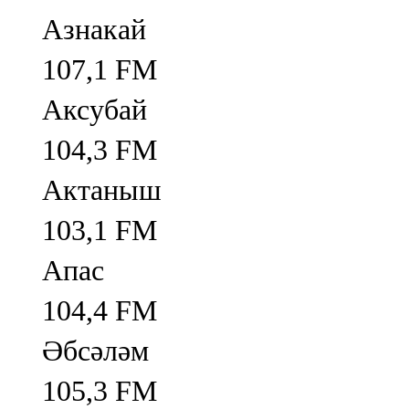
Азнакай
107,1 FM
Аксубай
104,3 FM
Актаныш
103,1 FM
Апас
104,4 FM
Әбсәләм
105,3 FM