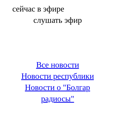
Болгар
сейчас в эфире
106,0 FM
слушать эфир
Бөгелмә
101,7 FM
Буа
100,3 FM
Все новости
Зәй
Новости республики
106,6 FM
Новости о "Болгар
Кадыбаш
радиосы"
105,2 FM