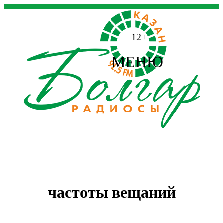
12+
МЕНЮ
частоты вещаний