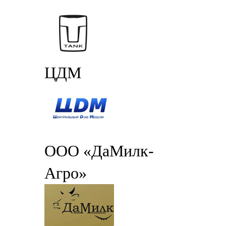
ЦДМ
ООО «ДаМилк-
Агро»