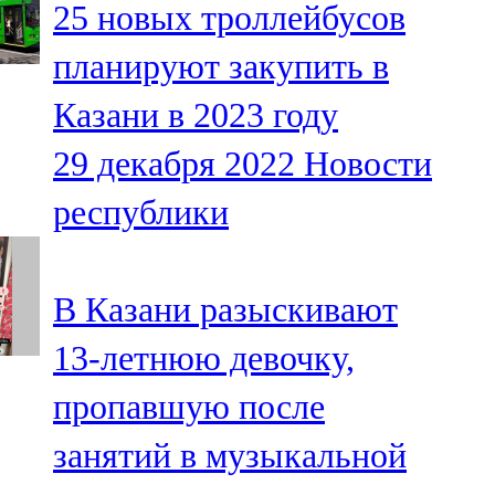
25 новых троллейбусов
91,0 FM
планируют закупить в
Шәмәрдән
Казани в 2023 году
102,3 FM
29 декабря 2022
Новости
Яңа чишмә
республики
107,0 FM
Яр Чаллы
В Казани разыскивают
105,5 FM
13-летнюю девочку,
пропавшую после
занятий в музыкальной