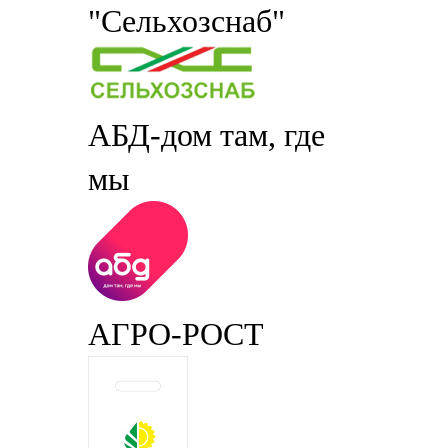
"Сельхозснаб"
АБД-дом там, где
мы
АГРО-РОСТ