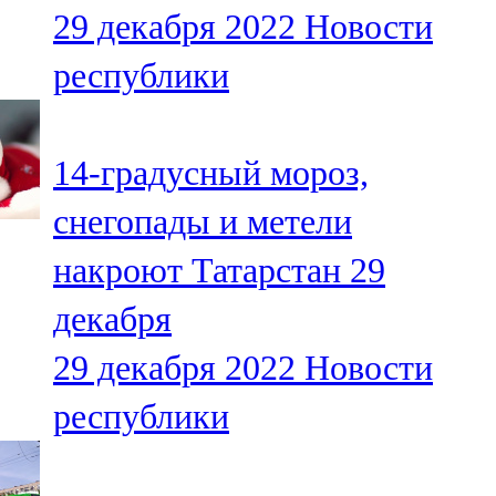
29 декабря 2022
Новости
107,8 FM
республики
Теләче
106,1 FM
14-градусный мороз,
Түбән Кама
снегопады и метели
102,6 FM
накроют Татарстан 29
Чирмешән
декабря
107,7 FM
29 декабря 2022
Новости
Чистай
республики
103,0 FM
Чүпрәле