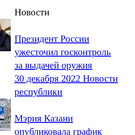
Казан
Новости
91,5 FM
Кайбыч
Президент России
106,1 FM
ужесточил госконтроль
Кама тамагы
за выдачей оружия
71,51 FM
30 декабря 2022
Новости
Кукмара
республики
107,9 FM
Лениногорский
Мэрия Казани
102,1 FM
опубликовала график