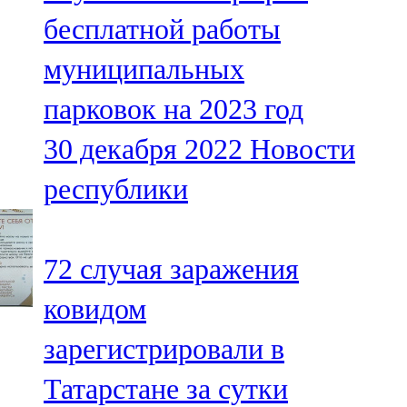
Мамадыш
бесплатной работы
106,2 FM
муниципальных
Минзәлә
парковок на 2023 год
107,3 FM
30 декабря 2022
Новости
Мөслим
республики
100,0 FM
Нурлат
72 случая заражения
104,7 FM
ковидом
Олы Әтнә
зарегистрировали в
71,42 FM
Татарстане за сутки
Сарман