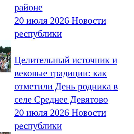
районе
107,8 FM
20 июля 2026
Новости
Теләче
республики
106,1 FM
Түбән Кама
Целительный источник и
102,6 FM
вековые традиции: как
Чирмешән
отметили День родника в
107,7 FM
селе Среднее Девятово
Чистай
20 июля 2026
Новости
103,0 FM
республики
Чүпрәле