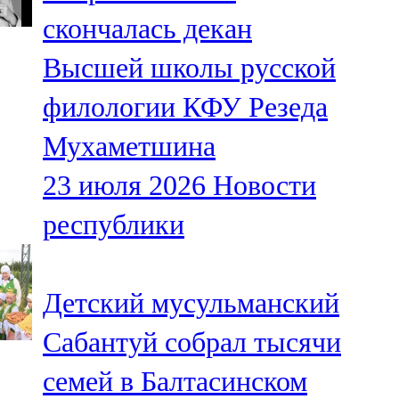
Мамадыш
скончалась декан
106,2 FM
Высшей школы русской
Минзәлә
филологии КФУ Резеда
107,3 FM
Мухаметшина
Мөслим
23 июля 2026
Новости
100,0 FM
республики
Нурлат
104,7 FM
Детский мусульманский
Олы Әтнә
Сабантуй собрал тысячи
71,42 FM
семей в Балтасинском
Сарман