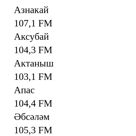
Азнакай
107,1 FM
Аксубай
104,3 FM
Актаныш
103,1 FM
Апас
104,4 FM
Әбсәләм
105,3 FM