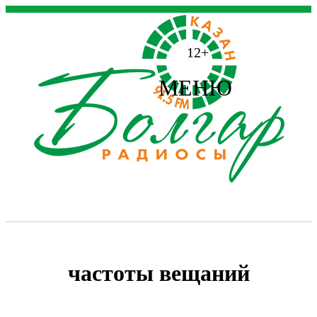
12+
МЕНЮ
частоты вещаний