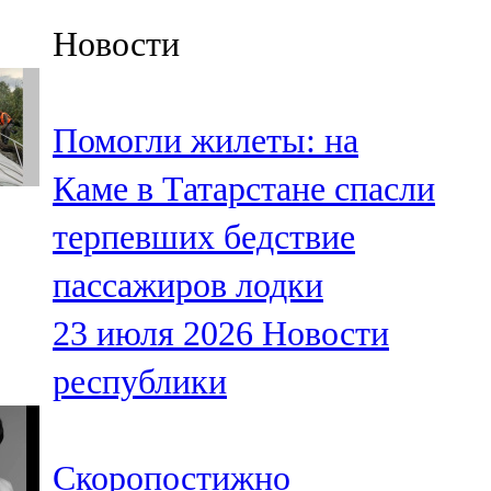
Казан
Новости
91,5 FM
Кайбыч
Помогли жилеты: на
106,1 FM
Каме в Татарстане спасли
Кама тамагы
терпевших бедствие
71,51 FM
пассажиров лодки
Кукмара
23 июля 2026
Новости
107,9 FM
республики
Лениногорский
102,1 FM
Скоропостижно