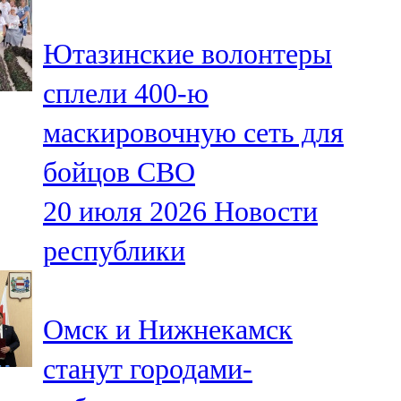
91,0 FM
Ютазинские волонтеры
Шәмәрдән
сплели 400-ю
102,3 FM
маскировочную сеть для
Яңа чишмә
бойцов СВО
107,0 FM
20 июля 2026
Новости
Яр Чаллы
республики
105,5 FM
Омск и Нижнекамск
станут городами-