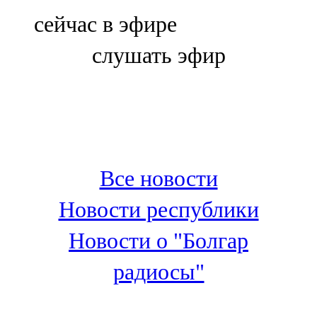
Болгар
сейчас в эфире
106,0 FM
слушать эфир
Бөгелмә
101,7 FM
Буа
100,3 FM
Все новости
Зәй
Новости республики
106,6 FM
Новости о "Болгар
Кадыбаш
радиосы"
105,2 FM