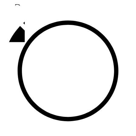
Әлмәт
92,9 FM
Базарлы матак
107,1 FM
Балык бистәсе
104,9 FM
Баулы
107,5 FM
Биләр
101,7 FM