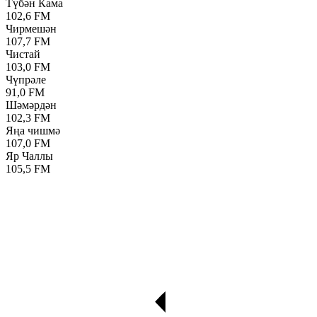
Түбән Кама
102,6 FM
Чирмешән
107,7 FM
Чистай
103,0 FM
Чүпрәле
91,0 FM
Шәмәрдән
102,3 FM
Яңа чишмә
107,0 FM
Яр Чаллы
105,5 FM