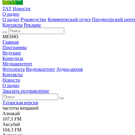
ТАТ
Новости
О радио
О радио
Руководство
Коммерческий отдел
Продюсерский цент
Контакты
Реклама
МЕНЮ
Главная
Программы
Ведущие
Конкурсы
Медиаконтент
Фотолента
Видеоконтент
Аудио-архив
Контакты
Новости
О радио
Заказать поздравление
Татарская версия
частоты вещаний
Азнакай
107,1 FM
Аксубай
104,3 FM