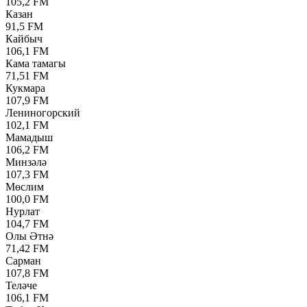
105,2 FM
Казан
91,5 FM
Кайбыч
106,1 FM
Кама тамагы
71,51 FM
Кукмара
107,9 FM
Лениногорский
102,1 FM
Мамадыш
106,2 FM
Минзәлә
107,3 FM
Мөслим
100,0 FM
Нурлат
104,7 FM
Олы Әтнә
71,42 FM
Сарман
107,8 FM
Теләче
106,1 FM