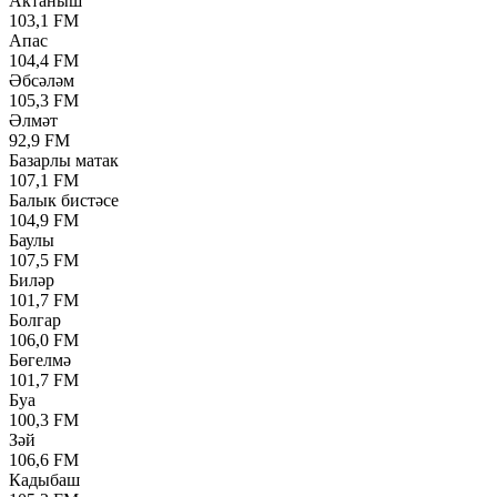
Актаныш
103,1 FM
Апас
104,4 FM
Әбсәләм
105,3 FM
Әлмәт
92,9 FM
Базарлы матак
107,1 FM
Балык бистәсе
104,9 FM
Баулы
107,5 FM
Биләр
101,7 FM
Болгар
106,0 FM
Бөгелмә
101,7 FM
Буа
100,3 FM
Зәй
106,6 FM
Кадыбаш