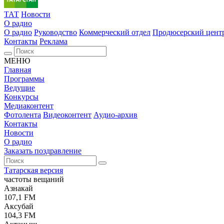
ТАТ
Новости
О радио
О радио
Руководство
Коммерческий отдел
Продюсерский цент
Контакты
Реклама
МЕНЮ
Главная
Программы
Ведущие
Конкурсы
Медиаконтент
Фотолента
Видеоконтент
Аудио-архив
Контакты
Новости
О радио
Заказать поздравление
Татарская версия
частоты вещаний
Азнакай
107,1 FM
Аксубай
104,3 FM