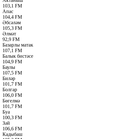
Актаныш
103,1 FM
Апас
104,4 FM
Әбсәләм
105,3 FM
Әлмәт
92,9 FM
Базарлы матак
107,1 FM
Балык бистәсе
104,9 FM
Баулы
107,5 FM
Биләр
101,7 FM
Болгар
106,0 FM
Бөгелмә
101,7 FM
Буа
100,3 FM
Зәй
106,6 FM
Кадыбаш