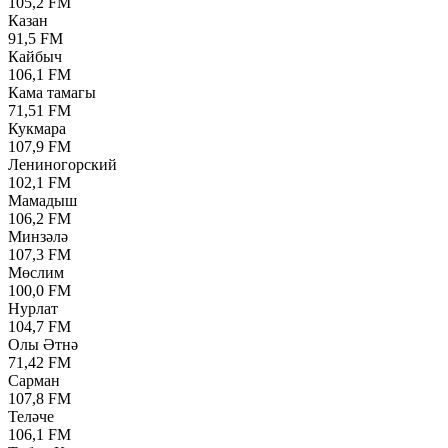
105,2 FM
Казан
91,5 FM
Кайбыч
106,1 FM
Кама тамагы
71,51 FM
Кукмара
107,9 FM
Лениногорский
102,1 FM
Мамадыш
106,2 FM
Минзәлә
107,3 FM
Мөслим
100,0 FM
Нурлат
104,7 FM
Олы Әтнә
71,42 FM
Сарман
107,8 FM
Теләче
106,1 FM