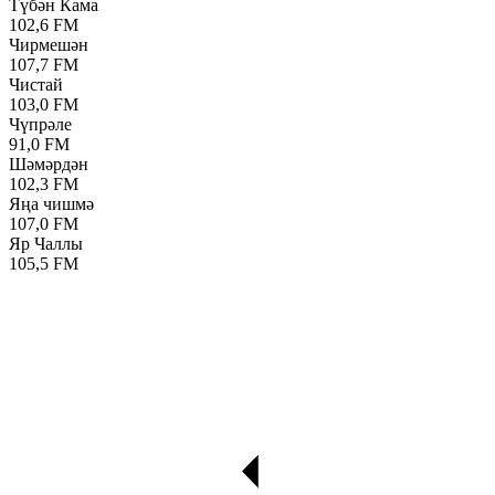
Түбән Кама
102,6 FM
Чирмешән
107,7 FM
Чистай
103,0 FM
Чүпрәле
91,0 FM
Шәмәрдән
102,3 FM
Яңа чишмә
107,0 FM
Яр Чаллы
105,5 FM