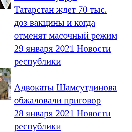
Мамадыш
Татарстан ждет 70 тыс.
106,2 FM
доз вакцины и когда
Минзәлә
отменят масочный режим
107,3 FM
29 января 2021
Новости
Мөслим
республики
100,0 FM
Нурлат
Адвокаты Шамсутдинова
104,7 FM
обжаловали приговор
Олы Әтнә
28 января 2021
Новости
71,42 FM
республики
Сарман