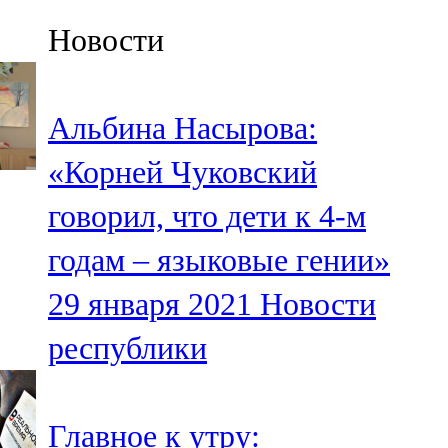
Казан
Новости
91,5 FM
Кайбыч
Альбина Насырова:
106,1 FM
«Корней Чуковский
Кама тамагы
говорил, что дети к 4-м
71,51 FM
годам – языковые гении»
Кукмара
29 января 2021
Новости
107,9 FM
республики
Лениногорский
102,1 FM
Главное к утру: