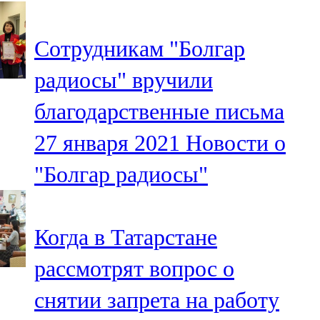
107,8 FM
Сотрудникам "Болгар
Теләче
радиосы" вручили
106,1 FM
благодарственные письма
Түбән Кама
27 января 2021
Новости о
102,6 FM
"Болгар радиосы"
Чирмешән
107,7 FM
Когда в Татарстане
Чистай
рассмотрят вопрос о
103,0 FM
снятии запрета на работу
Чүпрәле