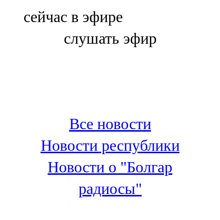
Болгар
сейчас в эфире
106,0 FM
слушать эфир
Бөгелмә
101,7 FM
Буа
100,3 FM
Все новости
Зәй
Новости республики
106,6 FM
Новости о "Болгар
Кадыбаш
радиосы"
105,2 FM