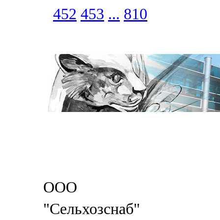
452
453
...
810
ООО
"Сельхозснаб"