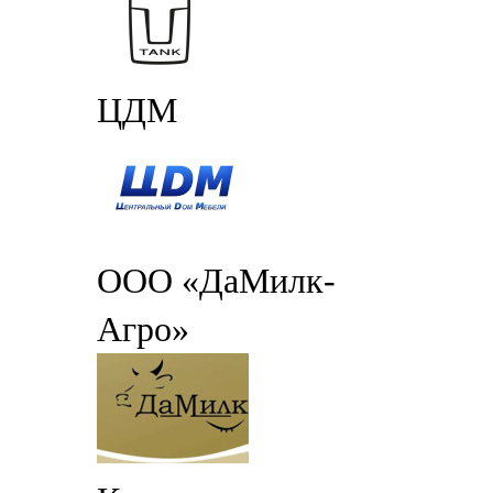
ЦДМ
ООО «ДаМилк-
Агро»