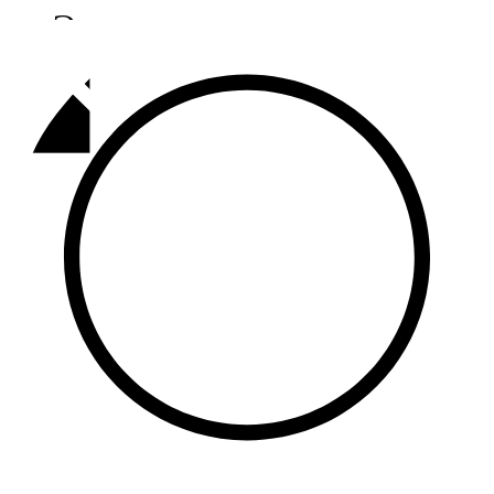
Әлмәт
92,9 FM
Базарлы матак
107,1 FM
Балык бистәсе
104,9 FM
Баулы
107,5 FM
Биләр
101,7 FM