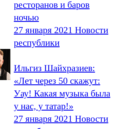
ресторанов и баров
91,0 FM
ночью
Шәмәрдән
27 января 2021
Новости
102,3 FM
республики
Яңа чишмә
107,0 FM
Ильгиз Шайхразиев:
Яр Чаллы
«Лет через 50 скажут:
105,5 FM
Уау! Какая музыка была
у нас, у татар!»
27 января 2021
Новости