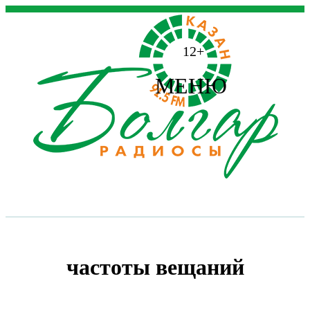
12+
МЕНЮ
частоты вещаний