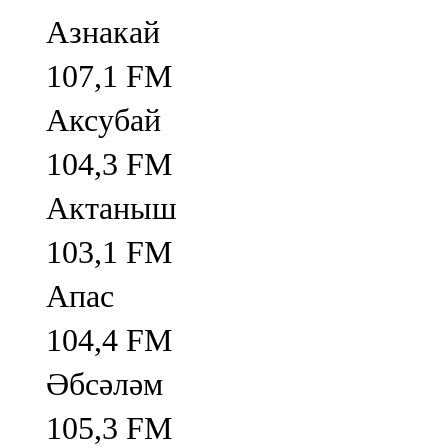
Азнакай
107,1 FM
Аксубай
104,3 FM
Актаныш
103,1 FM
Апас
104,4 FM
Әбсәләм
105,3 FM