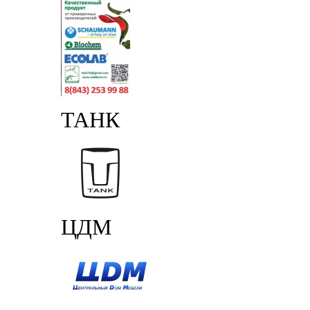
ТАНК
ЦДМ