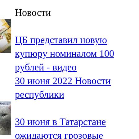
Казан
Новости
91,5 FM
Кайбыч
ЦБ представил новую
106,1 FM
купюру номиналом 100
Кама тамагы
рублей - видео
71,51 FM
30 июня 2022
Новости
Кукмара
республики
107,9 FM
Лениногорский
30 июня в Татарстане
102,1 FM
ожидаются грозовые