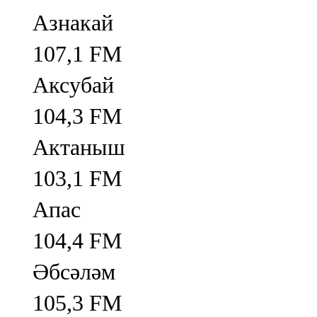
Азнакай
107,1 FM
Аксубай
104,3 FM
Актаныш
103,1 FM
Апас
104,4 FM
Әбсәләм
105,3 FM