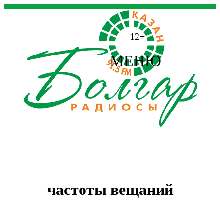
12+
МЕНЮ
частоты вещаний