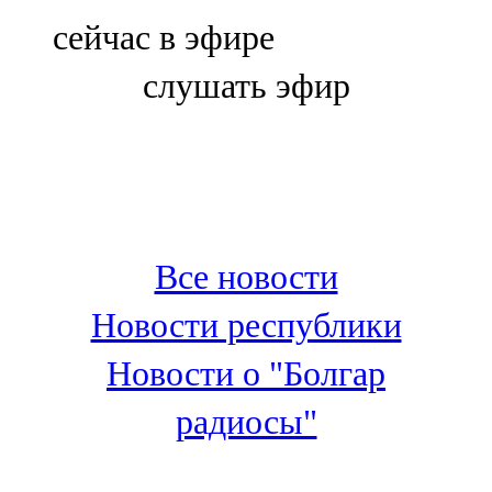
Болгар
сейчас в эфире
106,0 FM
слушать эфир
Бөгелмә
101,7 FM
Буа
100,3 FM
Все новости
Зәй
Новости республики
106,6 FM
Новости о "Болгар
Кадыбаш
радиосы"
105,2 FM