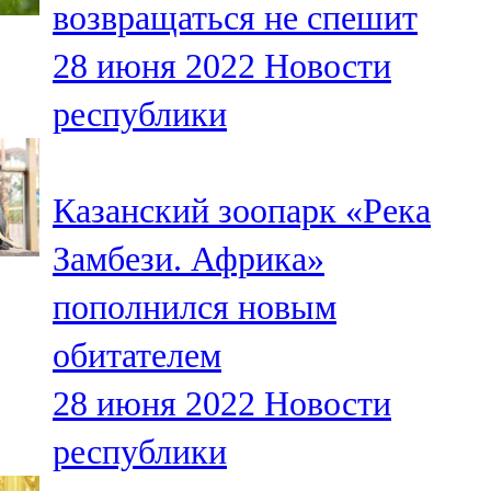
возвращаться не спешит
91,0 FM
28 июня 2022
Новости
Шәмәрдән
республики
102,3 FM
Яңа чишмә
Казанский зоопарк «Река
107,0 FM
Замбези. Африка»
Яр Чаллы
пополнился новым
105,5 FM
обитателем
28 июня 2022
Новости
республики