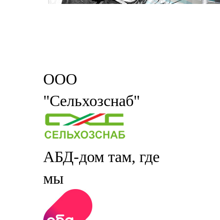
ООО
"Сельхозснаб"
АБД-дом там, где
мы