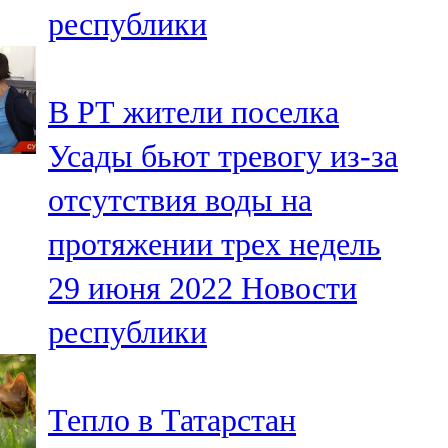
республики
107,8 FM
Теләче
В РТ жители поселка
106,1 FM
Усады бьют тревогу из-за
Түбән Кама
отсутствия воды на
102,6 FM
протяжении трех недель
Чирмешән
29 июня 2022
Новости
107,7 FM
республики
Чистай
103,0 FM
Тепло в Татарстан
Чүпрәле