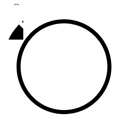
Әлмәт
92,9 FM
Базарлы матак
107,1 FM
Балык бистәсе
104,9 FM
Баулы
107,5 FM
Биләр
101,7 FM