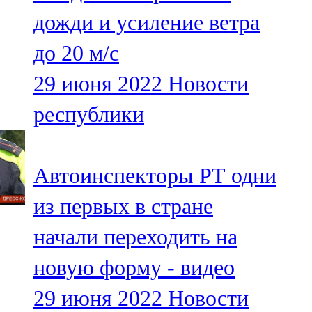
Мамадыш
дожди и усиление ветра
106,2 FM
до 20 м/с
Минзәлә
29 июня 2022
Новости
107,3 FM
республики
Мөслим
100,0 FM
Автоинспекторы РТ одни
Нурлат
из первых в стране
104,7 FM
начали переходить на
Олы Әтнә
новую форму - видео
71,42 FM
29 июня 2022
Новости
Сарман