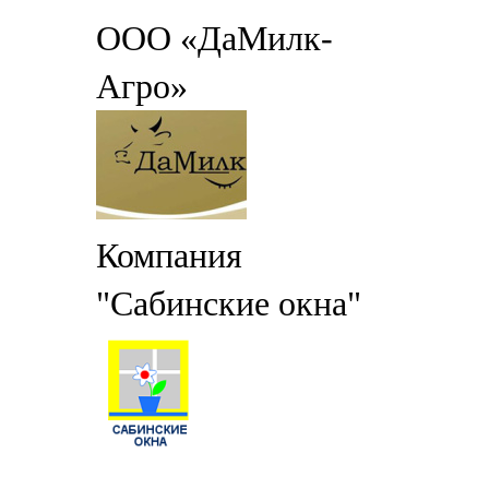
ООО «ДаМилк-
Агро»
Компания
"Сабинские окна"