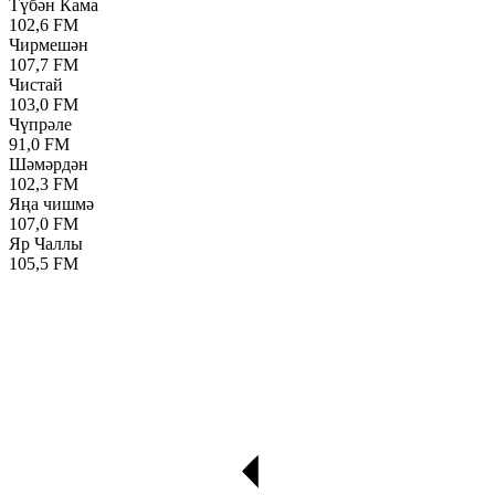
Түбән Кама
102,6 FM
Чирмешән
107,7 FM
Чистай
103,0 FM
Чүпрәле
91,0 FM
Шәмәрдән
102,3 FM
Яңа чишмә
107,0 FM
Яр Чаллы
105,5 FM