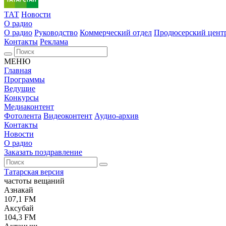
ТАТ
Новости
О радио
О радио
Руководство
Коммерческий отдел
Продюсерский цент
Контакты
Реклама
МЕНЮ
Главная
Программы
Ведущие
Конкурсы
Медиаконтент
Фотолента
Видеоконтент
Аудио-архив
Контакты
Новости
О радио
Заказать поздравление
Татарская версия
частоты вещаний
Азнакай
107,1 FM
Аксубай
104,3 FM