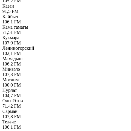
105,2 FM
Казан
91,5 FM
Кайбыч
106,1 FM
Кама тамагы
71,51 FM
Кукмара
107,9 FM
Лениногорский
102,1 FM
Мамадыш
106,2 FM
Минзәлә
107,3 FM
Мөслим
100,0 FM
Нурлат
104,7 FM
Олы Әтнә
71,42 FM
Сарман
107,8 FM
Теләче
106,1 FM