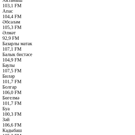
Актаныш
103,1 FM
Апас
104,4 FM
Әбсәләм
105,3 FM
Әлмәт
92,9 FM
Базарлы матак
107,1 FM
Балык бистәсе
104,9 FM
Баулы
107,5 FM
Биләр
101,7 FM
Болгар
106,0 FM
Бөгелмә
101,7 FM
Буа
100,3 FM
Зәй
106,6 FM
Кадыбаш