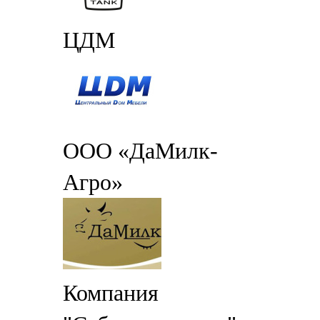
ЦДМ
ООО «ДаМилк-
Агро»
Компания