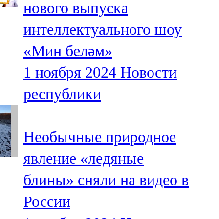
нового выпуска
91,0 FM
интеллектуального шоу
Шәмәрдән
«Мин беләм»
102,3 FM
1 ноября 2024
Новости
Яңа чишмә
республики
107,0 FM
Яр Чаллы
Необычные природное
105,5 FM
явление «ледяные
блины» сняли на видео в
России