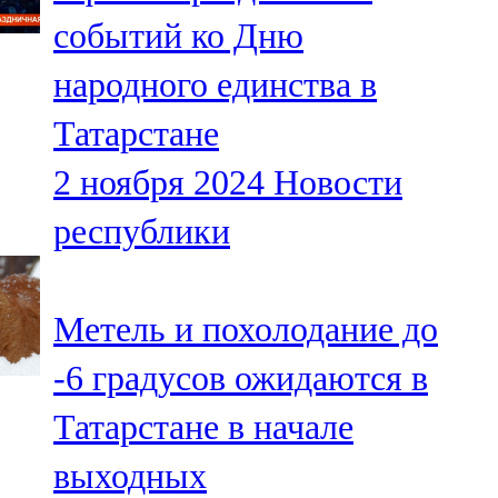
Мамадыш
событий ко Дню
106,2 FM
народного единства в
Минзәлә
Татарстане
107,3 FM
2 ноября 2024
Новости
Мөслим
республики
100,0 FM
Нурлат
Метель и похолодание до
104,7 FM
-6 градусов ожидаются в
Олы Әтнә
Татарстане в начале
71,42 FM
выходных
Сарман