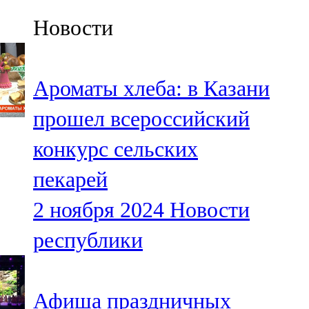
Казан
Новости
91,5 FM
Кайбыч
Ароматы хлеба: в Казани
106,1 FM
прошел всероссийский
Кама тамагы
конкурс сельских
71,51 FM
пекарей
Кукмара
2 ноября 2024
Новости
107,9 FM
республики
Лениногорский
102,1 FM
Афиша праздничных