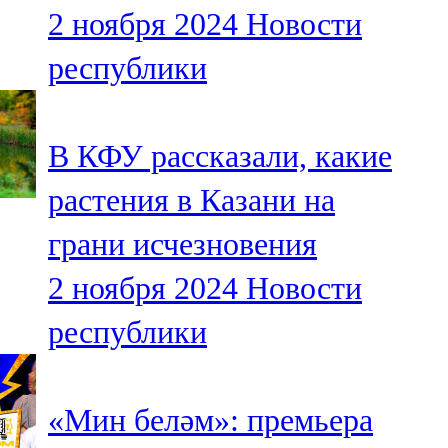
2 ноября 2024
Новости
107,8 FM
республики
Теләче
106,1 FM
В КФУ рассказали, какие
Түбән Кама
растения в Казани на
102,6 FM
грани исчезновения
Чирмешән
2 ноября 2024
Новости
107,7 FM
республики
Чистай
103,0 FM
«Мин беләм»: премьера
Чүпрәле