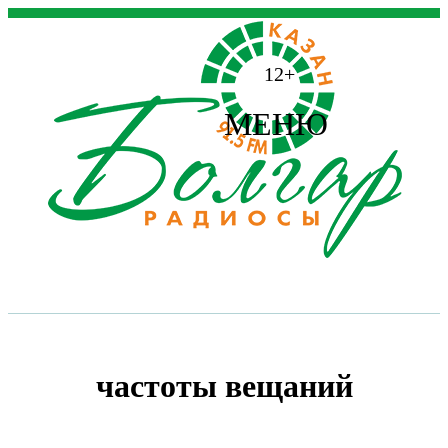
12+
МЕНЮ
частоты вещаний