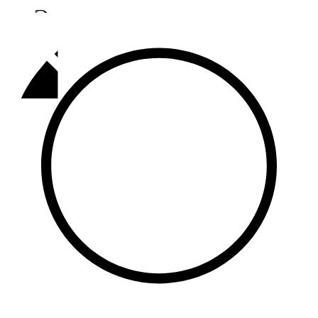
Әлмәт
92,9 FM
Базарлы матак
107,1 FM
Балык бистәсе
104,9 FM
Баулы
107,5 FM
Биләр
101,7 FM