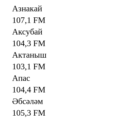
Азнакай
107,1 FM
Аксубай
104,3 FM
Актаныш
103,1 FM
Апас
104,4 FM
Әбсәләм
105,3 FM