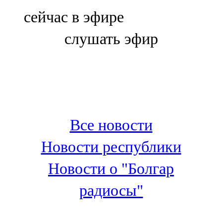
Болгар
сейчас в эфире
106,0 FM
слушать эфир
Бөгелмә
101,7 FM
Буа
100,3 FM
Все новости
Зәй
Новости республики
106,6 FM
Новости о "Болгар
Кадыбаш
радиосы"
105,2 FM