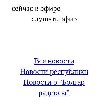
Болгар
сейчас в эфире
106,0 FM
слушать эфир
Бөгелмә
101,7 FM
Буа
100,3 FM
Все новости
Зәй
Новости республики
106,6 FM
Новости о "Болгар
Кадыбаш
радиосы"
105,2 FM