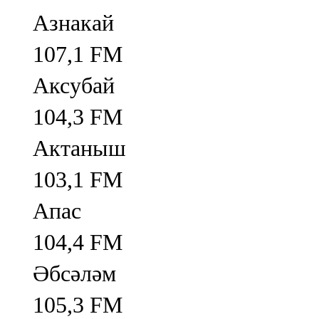
Азнакай
107,1 FM
Аксубай
104,3 FM
Актаныш
103,1 FM
Апас
104,4 FM
Әбсәләм
105,3 FM