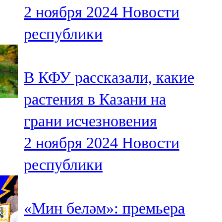
2 ноября 2024
Новости
107,8 FM
республики
Теләче
106,1 FM
В КФУ рассказали, какие
Түбән Кама
растения в Казани на
102,6 FM
грани исчезновения
Чирмешән
2 ноября 2024
Новости
107,7 FM
республики
Чистай
103,0 FM
«Мин беләм»: премьера
Чүпрәле