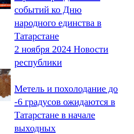
Мамадыш
событий ко Дню
106,2 FM
народного единства в
Минзәлә
Татарстане
107,3 FM
2 ноября 2024
Новости
Мөслим
республики
100,0 FM
Нурлат
Метель и похолодание до
104,7 FM
-6 градусов ожидаются в
Олы Әтнә
Татарстане в начале
71,42 FM
выходных
Сарман