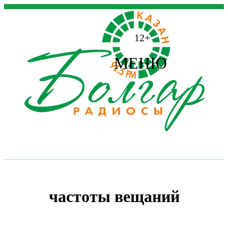
12+
МЕНЮ
частоты вещаний