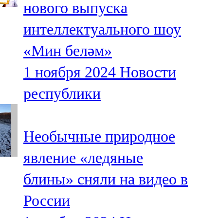
нового выпуска
91,0 FM
интеллектуального шоу
Шәмәрдән
«Мин беләм»
102,3 FM
1 ноября 2024
Новости
Яңа чишмә
республики
107,0 FM
Яр Чаллы
Необычные природное
105,5 FM
явление «ледяные
блины» сняли на видео в
России