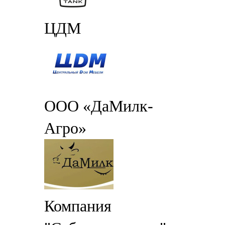
ЦДМ
ООО «ДаМилк-
Агро»
Компания