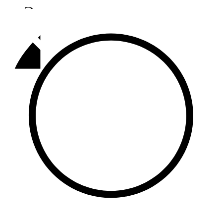
Әлмәт
92,9 FM
Базарлы матак
107,1 FM
Балык бистәсе
104,9 FM
Баулы
107,5 FM
Биләр
101,7 FM