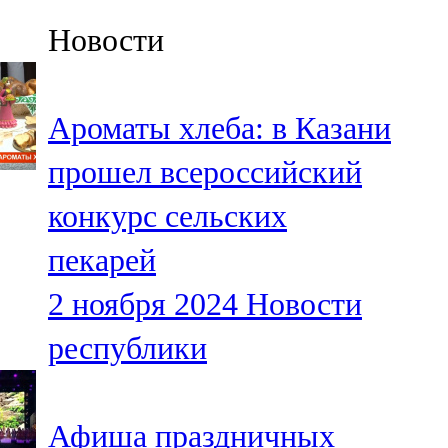
Казан
Новости
91,5 FM
Кайбыч
Ароматы хлеба: в Казани
106,1 FM
прошел всероссийский
Кама тамагы
конкурс сельских
71,51 FM
пекарей
Кукмара
2 ноября 2024
Новости
107,9 FM
республики
Лениногорский
102,1 FM
Афиша праздничных