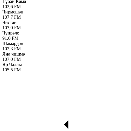
Түбән Кама
102,6 FM
Чирмешән
107,7 FM
Чистай
103,0 FM
Чүпрәле
91,0 FM
Шәмәрдән
102,3 FM
Яңа чишмә
107,0 FM
Яр Чаллы
105,5 FM