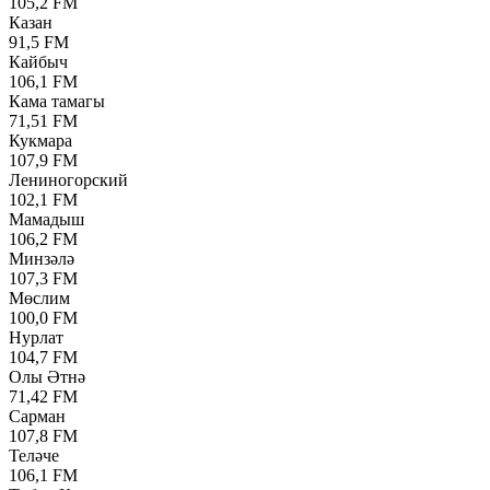
105,2 FM
Казан
91,5 FM
Кайбыч
106,1 FM
Кама тамагы
71,51 FM
Кукмара
107,9 FM
Лениногорский
102,1 FM
Мамадыш
106,2 FM
Минзәлә
107,3 FM
Мөслим
100,0 FM
Нурлат
104,7 FM
Олы Әтнә
71,42 FM
Сарман
107,8 FM
Теләче
106,1 FM