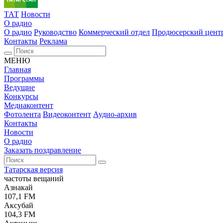
ТАТ
Новости
О радио
О радио
Руководство
Коммерческий отдел
Продюсерский цент
Контакты
Реклама
МЕНЮ
Главная
Программы
Ведущие
Конкурсы
Медиаконтент
Фотолента
Видеоконтент
Аудио-архив
Контакты
Новости
О радио
Заказать поздравление
Татарская версия
частоты вещаний
Азнакай
107,1 FM
Аксубай
104,3 FM