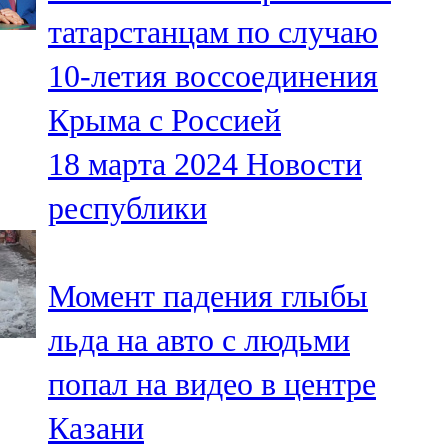
Мамадыш
татарстанцам по случаю
106,2 FM
10-летия воссоединения
Минзәлә
Крыма с Россией
107,3 FM
18 марта 2024
Новости
Мөслим
республики
100,0 FM
Нурлат
Момент падения глыбы
104,7 FM
льда на авто с людьми
Олы Әтнә
попал на видео в центре
71,42 FM
Казани
Сарман