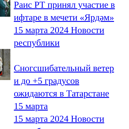
Раис РТ принял участие в
91,0 FM
ифтаре в мечети «Ярдәм»
Шәмәрдән
15 марта 2024
Новости
102,3 FM
республики
Яңа чишмә
107,0 FM
Сногсшибательный ветер
Яр Чаллы
и до +5 градусов
105,5 FM
ожидаются в Татарстане
15 марта
15 марта 2024
Новости