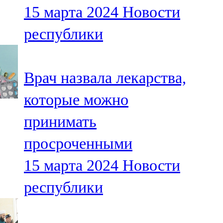
15 марта 2024
Новости
107,8 FM
республики
Теләче
106,1 FM
Врач назвала лекарства,
Түбән Кама
которые можно
102,6 FM
принимать
Чирмешән
просроченными
107,7 FM
15 марта 2024
Новости
Чистай
республики
103,0 FM
Чүпрәле