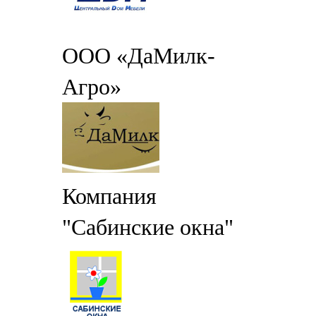
ООО «ДаМилк-
Агро»
Компания
"Сабинские окна"