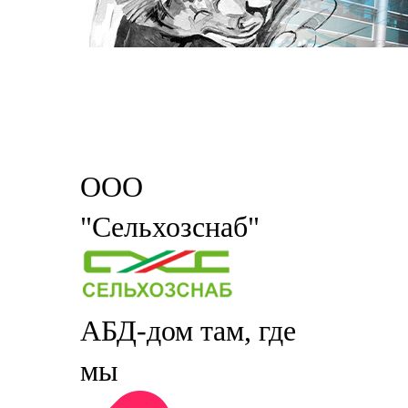
ООО
"Сельхозснаб"
АБД-дом там, где
мы