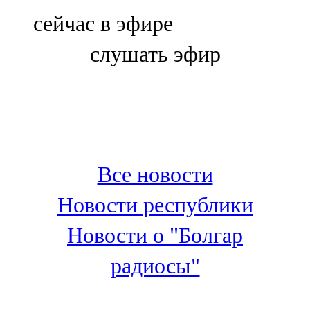
Болгар
сейчас в эфире
106,0 FM
слушать эфир
Бөгелмә
101,7 FM
Буа
100,3 FM
Все новости
Зәй
Новости республики
106,6 FM
Новости о "Болгар
Кадыбаш
радиосы"
105,2 FM