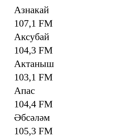
Азнакай
107,1 FM
Аксубай
104,3 FM
Актаныш
103,1 FM
Апас
104,4 FM
Әбсәләм
105,3 FM