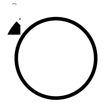
Әлмәт
92,9 FM
Базарлы матак
107,1 FM
Балык бистәсе
104,9 FM
Баулы
107,5 FM
Биләр
101,7 FM