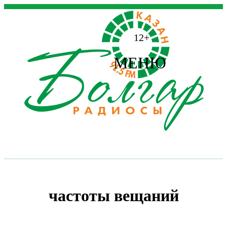
12+
МЕНЮ
частоты вещаний