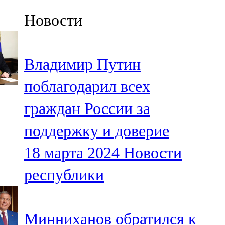
Казан
Новости
91,5 FM
Кайбыч
Владимир Путин
106,1 FM
поблагодарил всех
Кама тамагы
граждан России за
71,51 FM
поддержку и доверие
Кукмара
18 марта 2024
Новости
107,9 FM
республики
Лениногорский
102,1 FM
Минниханов обратился к