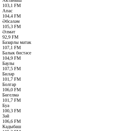
Актаныш
103,1 FM
Апас
104,4 FM
Әбсәләм
105,3 FM
Әлмәт
92,9 FM
Базарлы матак
107,1 FM
Балык бистәсе
104,9 FM
Баулы
107,5 FM
Биләр
101,7 FM
Болгар
106,0 FM
Бөгелмә
101,7 FM
Буа
100,3 FM
Зәй
106,6 FM
Кадыбаш