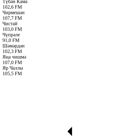
Түбән Кама
102,6 FM
Чирмешән
107,7 FM
Чистай
103,0 FM
Чүпрәле
91,0 FM
Шәмәрдән
102,3 FM
Яңа чишмә
107,0 FM
Яр Чаллы
105,5 FM