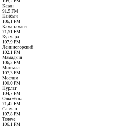
105,2 FM
Казан
91,5 FM
Кайбыч
106,1 FM
Кама тамагы
71,51 FM
Кукмара
107,9 FM
Лениногорский
102,1 FM
Мамадыш
106,2 FM
Минзәлә
107,3 FM
Мөслим
100,0 FM
Нурлат
104,7 FM
Олы Әтнә
71,42 FM
Сарман
107,8 FM
Теләче
106,1 FM