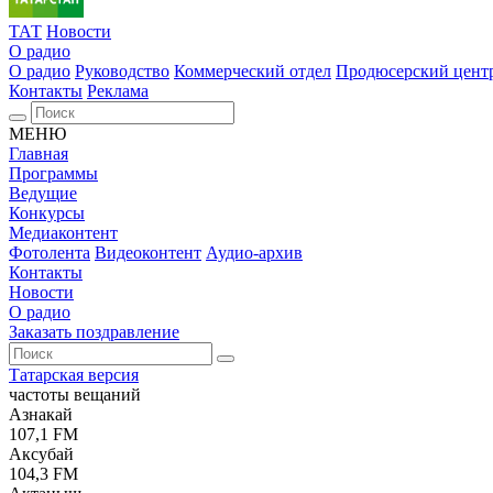
ТАТ
Новости
О радио
О радио
Руководство
Коммерческий отдел
Продюсерский цент
Контакты
Реклама
МЕНЮ
Главная
Программы
Ведущие
Конкурсы
Медиаконтент
Фотолента
Видеоконтент
Аудио-архив
Контакты
Новости
О радио
Заказать поздравление
Татарская версия
частоты вещаний
Азнакай
107,1 FM
Аксубай
104,3 FM