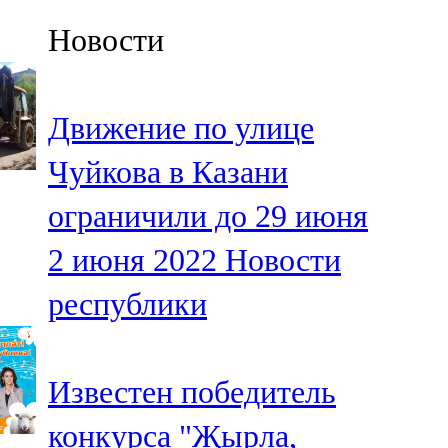
Казан
Новости
91,5 FM
Кайбыч
Движение по улице
106,1 FM
Чуйкова в Казани
Кама тамагы
ограничили до 29 июня
71,51 FM
2 июня 2022
Новости
Кукмара
республики
107,9 FM
Лениногорский
Известен победитель
102,1 FM
конкурса "Җырла,