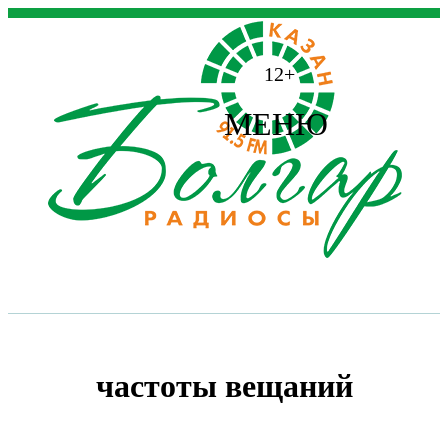
12+
МЕНЮ
частоты вещаний