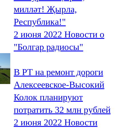
Мамадыш
милләт! Җырла,
106,2 FM
Республика!"
Минзәлә
2 июня 2022
Новости о
107,3 FM
"Болгар радиосы"
Мөслим
100,0 FM
В РТ на ремонт дороги
Нурлат
Алексеевское-Высокий
104,7 FM
Колок планируют
Олы Әтнә
потратить 32 млн рублей
71,42 FM
2 июня 2022
Новости
Сарман