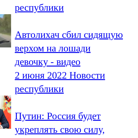
республики
107,8 FM
Теләче
Автолихач сбил сидящую
106,1 FM
верхом на лошади
Түбән Кама
девочку - видео
102,6 FM
2 июня 2022
Новости
Чирмешән
республики
107,7 FM
Чистай
Путин: Россия будет
103,0 FM
укреплять свою силу,
Чүпрәле