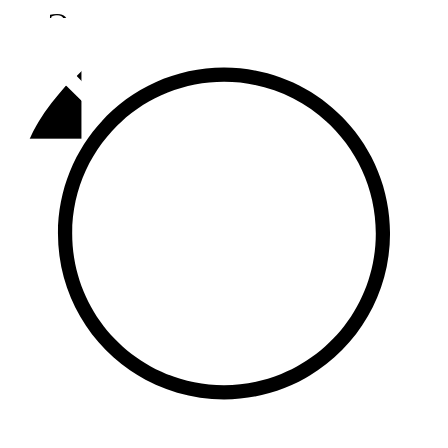
Әлмәт
92,9 FM
Базарлы матак
107,1 FM
Балык бистәсе
104,9 FM
Баулы
107,5 FM
Биләр
101,7 FM