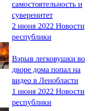
самостоятельность и
91,0 FM
суверенитет
Шәмәрдән
2 июня 2022
Новости
102,3 FM
республики
Яңа чишмә
107,0 FM
Взрыв легковушки во
Яр Чаллы
дворе дома попал на
105,5 FM
видео в Ленобласти
1 июня 2022
Новости
республики