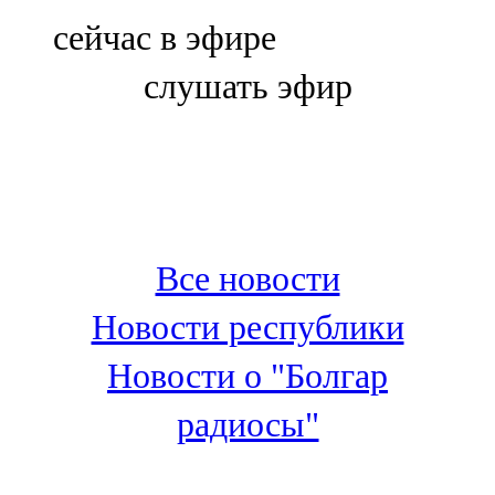
Болгар
сейчас в эфире
106,0 FM
слушать эфир
Бөгелмә
101,7 FM
Буа
100,3 FM
Все новости
Зәй
Новости республики
106,6 FM
Новости о "Болгар
Кадыбаш
радиосы"
105,2 FM