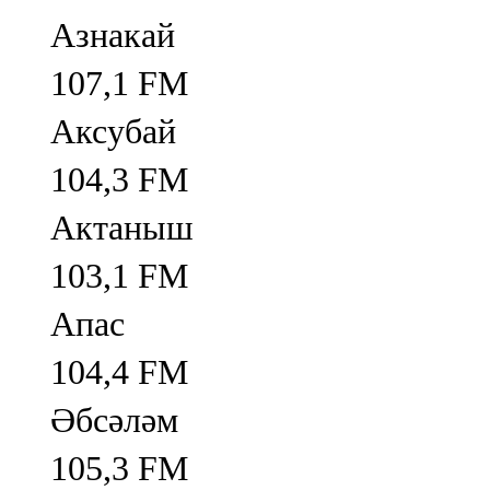
Азнакай
107,1 FM
Аксубай
104,3 FM
Актаныш
103,1 FM
Апас
104,4 FM
Әбсәләм
105,3 FM