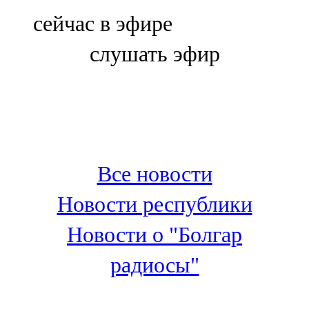
Болгар
сейчас в эфире
106,0 FM
слушать эфир
Бөгелмә
101,7 FM
Буа
100,3 FM
Все новости
Зәй
Новости республики
106,6 FM
Новости о "Болгар
Кадыбаш
радиосы"
105,2 FM