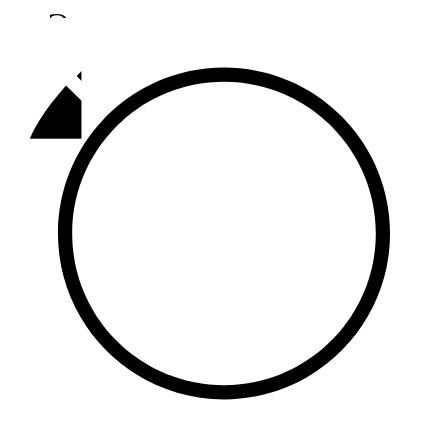
Әлмәт
92,9 FM
Базарлы матак
107,1 FM
Балык бистәсе
104,9 FM
Баулы
107,5 FM
Биләр
101,7 FM