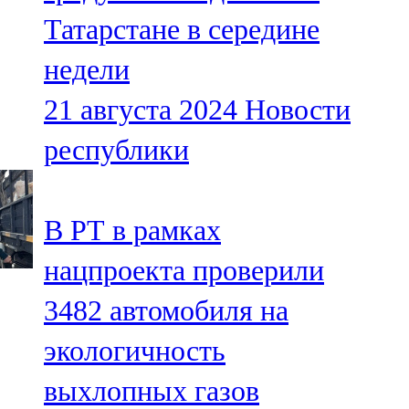
Мамадыш
Татарстане в середине
106,2 FM
недели
Минзәлә
21 августа 2024
Новости
107,3 FM
республики
Мөслим
100,0 FM
В РТ в рамках
Нурлат
нацпроекта проверили
104,7 FM
3482 автомобиля на
Олы Әтнә
экологичность
71,42 FM
выхлопных газов
Сарман