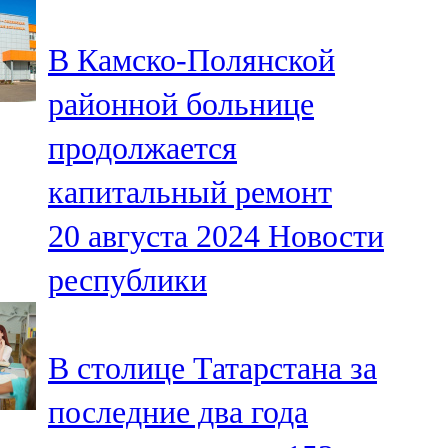
91,0 FM
В Камско-Полянской
Шәмәрдән
районной больнице
102,3 FM
продолжается
Яңа чишмә
капитальный ремонт
107,0 FM
20 августа 2024
Новости
Яр Чаллы
республики
105,5 FM
В столице Татарстана за
последние два года