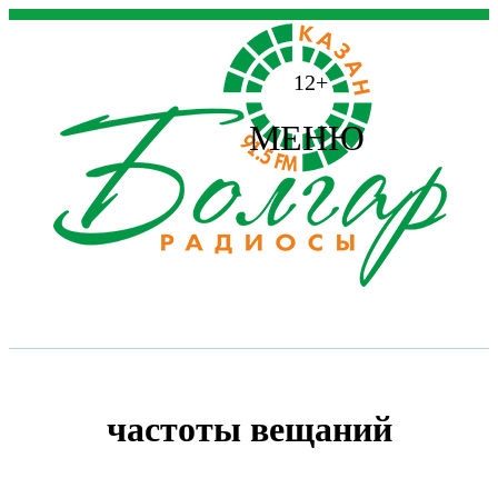
12+
МЕНЮ
частоты вещаний