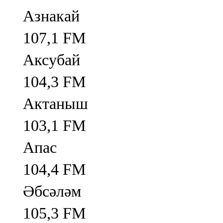
Азнакай
107,1 FM
Аксубай
104,3 FM
Актаныш
103,1 FM
Апас
104,4 FM
Әбсәләм
105,3 FM