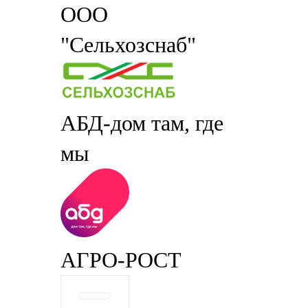
ООО
"Сельхозснаб"
АБД-дом там, где
мы
АГРО-РОСТ