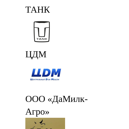
ТАНК
ЦДМ
ООО «ДаМилк-
Агро»