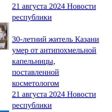
21 августа 2024
Новости
107,8 FM
республики
Теләче
106,1 FM
30-летний житель Казани
Түбән Кама
умер от антипохмельной
102,6 FM
капельницы,
Чирмешән
поставленной
107,7 FM
косметологом
Чистай
21 августа 2024
Новости
103,0 FM
республики
Чүпрәле