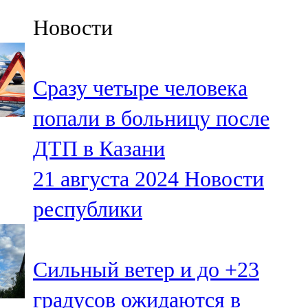
Казан
Новости
91,5 FM
Кайбыч
Сразу четыре человека
106,1 FM
попали в больницу после
Кама тамагы
ДТП в Казани
71,51 FM
21 августа 2024
Новости
Кукмара
республики
107,9 FM
Лениногорский
Сильный ветер и до +23
102,1 FM
градусов ожидаются в