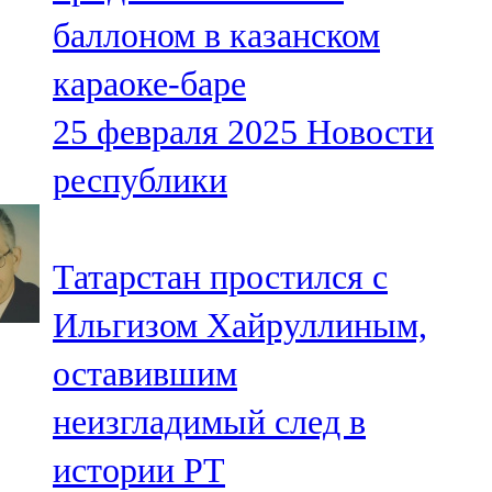
Мамадыш
баллоном в казанском
106,2 FM
караоке-баре
Минзәлә
25 февраля 2025
Новости
107,3 FM
республики
Мөслим
100,0 FM
Татарстан простился с
Нурлат
Ильгизом Хайруллиным,
104,7 FM
оставившим
Олы Әтнә
неизгладимый след в
71,42 FM
истории РТ
Сарман