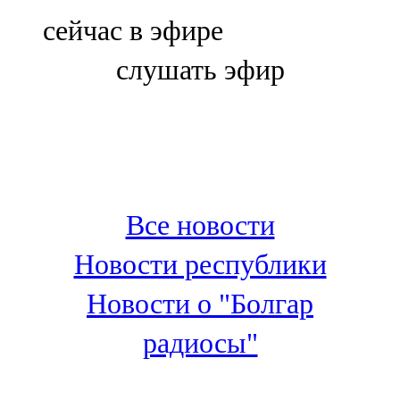
Болгар
сейчас в эфире
106,0 FM
слушать эфир
Бөгелмә
101,7 FM
Буа
100,3 FM
Все новости
Зәй
Новости республики
106,6 FM
Новости о "Болгар
Кадыбаш
радиосы"
105,2 FM