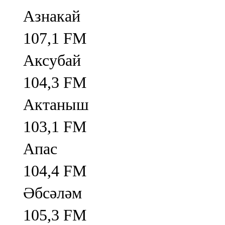
Азнакай
107,1 FM
Аксубай
104,3 FM
Актаныш
103,1 FM
Апас
104,4 FM
Әбсәләм
105,3 FM