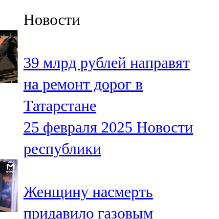
Казан
Новости
91,5 FM
Кайбыч
39 млрд рублей направят
106,1 FM
на ремонт дорог в
Кама тамагы
Татарстане
71,51 FM
25 февраля 2025
Новости
Кукмара
республики
107,9 FM
Лениногорский
Женщину насмерть
102,1 FM
придавило газовым