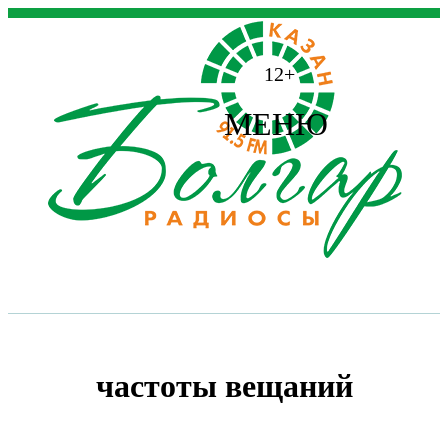
12+
МЕНЮ
частоты вещаний