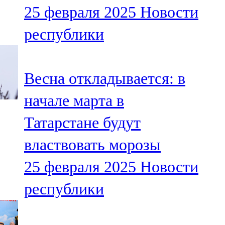
25 февраля 2025
Новости
107,8 FM
республики
Теләче
106,1 FM
Весна откладывается: в
Түбән Кама
начале марта в
102,6 FM
Татарстане будут
Чирмешән
властвовать морозы
107,7 FM
25 февраля 2025
Новости
Чистай
республики
103,0 FM
Чүпрәле