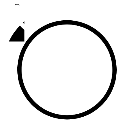
Әлмәт
92,9 FM
Базарлы матак
107,1 FM
Балык бистәсе
104,9 FM
Баулы
107,5 FM
Биләр
101,7 FM