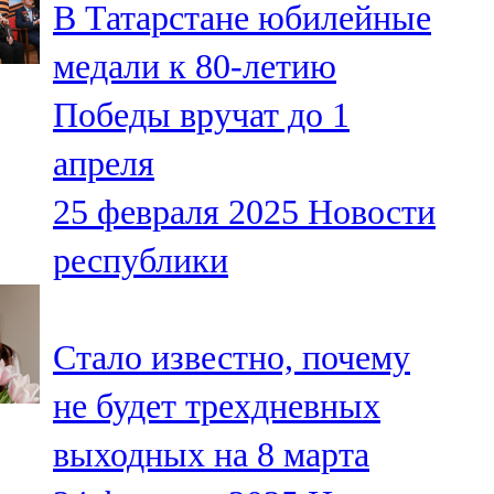
В Татарстане юбилейные
91,0 FM
медали к 80-летию
Шәмәрдән
Победы вручат до 1
102,3 FM
апреля
Яңа чишмә
25 февраля 2025
Новости
107,0 FM
республики
Яр Чаллы
105,5 FM
Стало известно, почему
не будет трехдневных
выходных на 8 марта