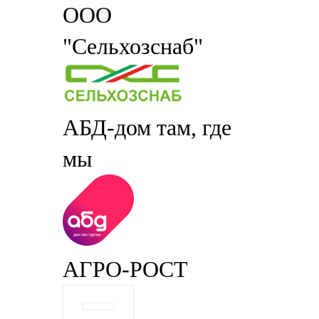
ООО
"Сельхозснаб"
АБД-дом там, где
мы
АГРО-РОСТ