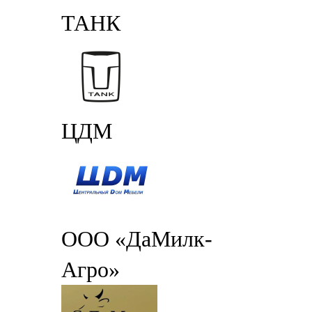
ТАНК
ЦДМ
ООО «ДаМилк-
Агро»