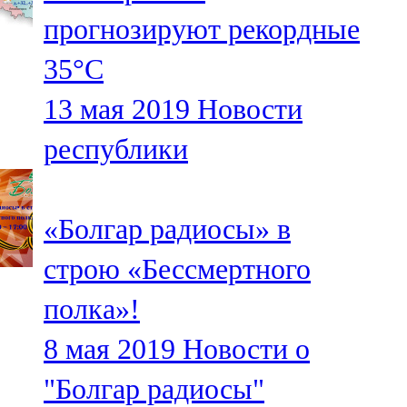
Мамадыш
прогнозируют рекордные
106,2 FM
35°С
Минзәлә
13 мая 2019
Новости
107,3 FM
республики
Мөслим
100,0 FM
«Болгар радиосы» в
Нурлат
строю «Бессмертного
104,7 FM
полка»!
Олы Әтнә
8 мая 2019
Новости о
71,42 FM
"Болгар радиосы"
Сарман