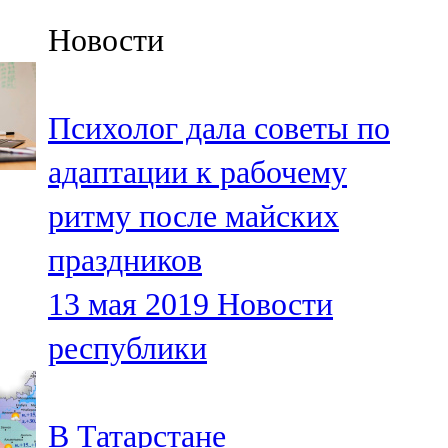
Казан
Новости
91,5 FM
Кайбыч
Психолог дала советы по
106,1 FM
адаптации к рабочему
Кама тамагы
ритму после майских
71,51 FM
праздников
Кукмара
13 мая 2019
Новости
107,9 FM
республики
Лениногорский
102,1 FM
В Татарстане