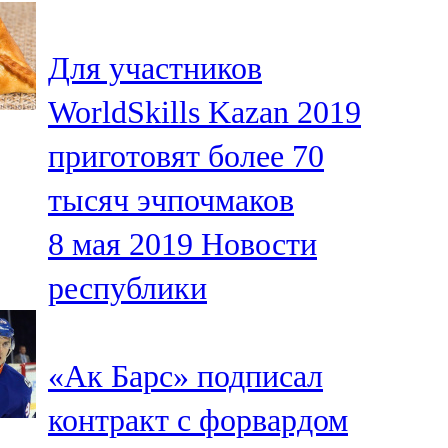
107,8 FM
Для участников
Теләче
WorldSkills Kazan 2019
106,1 FM
приготовят более 70
Түбән Кама
тысяч эчпочмаков
102,6 FM
8 мая 2019
Новости
Чирмешән
республики
107,7 FM
Чистай
«Ак Барс» подписал
103,0 FM
контракт с форвардом
Чүпрәле