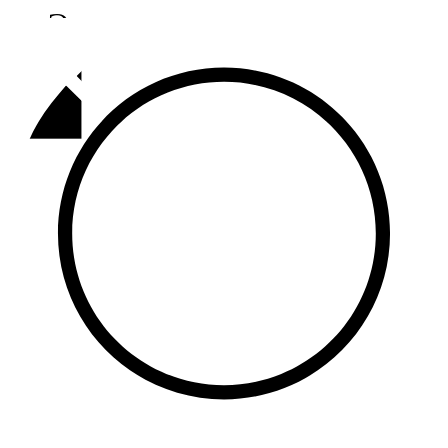
Әлмәт
92,9 FM
Базарлы матак
107,1 FM
Балык бистәсе
104,9 FM
Баулы
107,5 FM
Биләр
101,7 FM