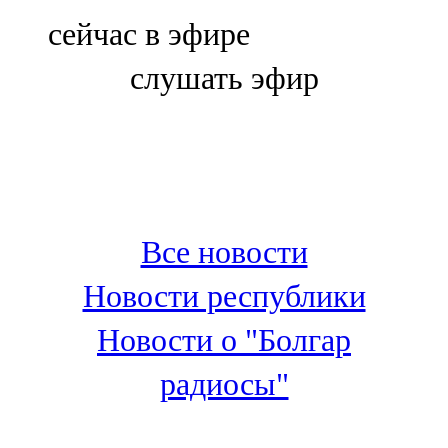
Болгар
сейчас в эфире
106,0 FM
слушать эфир
Бөгелмә
101,7 FM
Буа
100,3 FM
Все новости
Зәй
Новости республики
106,6 FM
Новости о "Болгар
Кадыбаш
радиосы"
105,2 FM