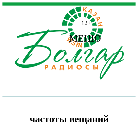
12+
МЕНЮ
частоты вещаний