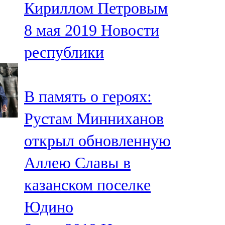
Кириллом Петровым
91,0 FM
8 мая 2019
Новости
Шәмәрдән
республики
102,3 FM
Яңа чишмә
В память о героях:
107,0 FM
Рустам Минниханов
Яр Чаллы
открыл обновленную
105,5 FM
Аллею Славы в
казанском поселке
Юдино