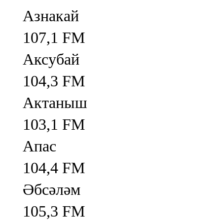
Азнакай
107,1 FM
Аксубай
104,3 FM
Актаныш
103,1 FM
Апас
104,4 FM
Әбсәләм
105,3 FM