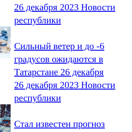
26 декабря 2023
Новости
107,8 FM
республики
Теләче
106,1 FM
Сильный ветер и до -6
Түбән Кама
градусов ожидаются в
102,6 FM
Татарстане 26 декабря
Чирмешән
26 декабря 2023
Новости
107,7 FM
республики
Чистай
103,0 FM
Стал известен прогноз
Чүпрәле