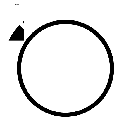
Әлмәт
92,9 FM
Базарлы матак
107,1 FM
Балык бистәсе
104,9 FM
Баулы
107,5 FM
Биләр
101,7 FM