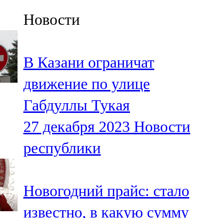
Казан
Новости
91,5 FM
Кайбыч
В Казани ограничат
106,1 FM
движение по улице
Кама тамагы
Габдуллы Тукая
71,51 FM
27 декабря 2023
Новости
Кукмара
республики
107,9 FM
Лениногорский
Новогодний прайс: стало
102,1 FM
известно, в какую сумму