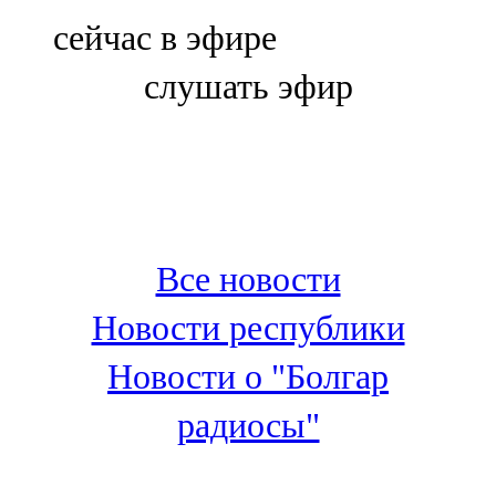
Болгар
сейчас в эфире
106,0 FM
слушать эфир
Бөгелмә
101,7 FM
Буа
100,3 FM
Все новости
Зәй
Новости республики
106,6 FM
Новости о "Болгар
Кадыбаш
радиосы"
105,2 FM