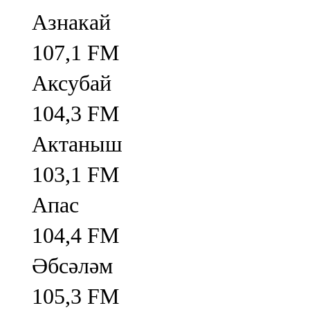
Азнакай
107,1 FM
Аксубай
104,3 FM
Актаныш
103,1 FM
Апас
104,4 FM
Әбсәләм
105,3 FM