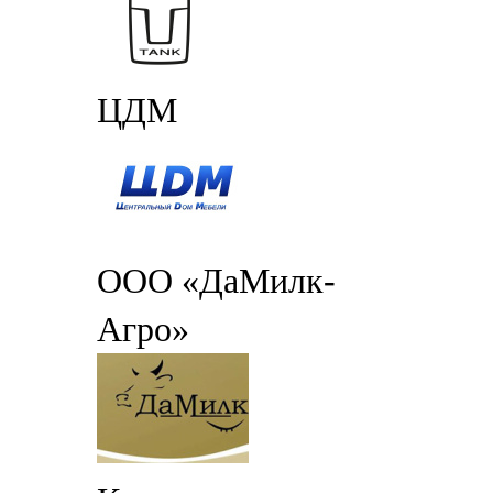
ЦДМ
ООО «ДаМилк-
Агро»