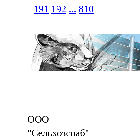
191
192
...
810
ООО
"Сельхозснаб"