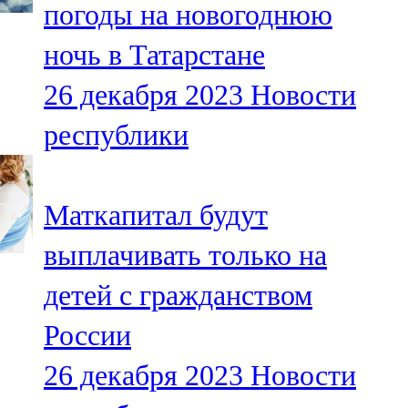
погоды на новогоднюю
91,0 FM
ночь в Татарстане
Шәмәрдән
26 декабря 2023
Новости
102,3 FM
республики
Яңа чишмә
107,0 FM
Маткапитал будут
Яр Чаллы
выплачивать только на
105,5 FM
детей с гражданством
России
26 декабря 2023
Новости