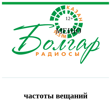
12+
МЕНЮ
частоты вещаний