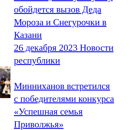
Мамадыш
обойдется вызов Деда
106,2 FM
Мороза и Снегурочки в
Минзәлә
Казани
107,3 FM
26 декабря 2023
Новости
Мөслим
республики
100,0 FM
Нурлат
Минниханов встретился
104,7 FM
с победителями конкурса
Олы Әтнә
«Успешная семья
71,42 FM
Приволжья»
Сарман