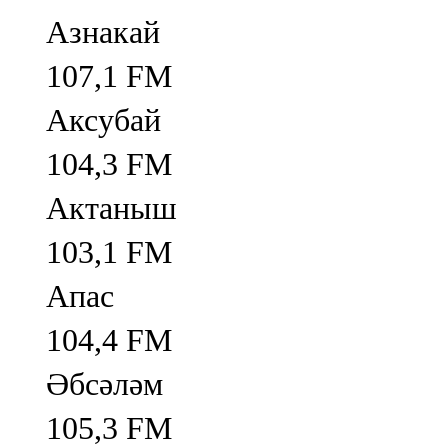
Азнакай
107,1 FM
Аксубай
104,3 FM
Актаныш
103,1 FM
Апас
104,4 FM
Әбсәләм
105,3 FM