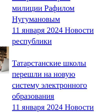
Мамадыш
милиции Рафилом
106,2 FM
Нугумановым
Минзәлә
11 января 2024
Новости
107,3 FM
республики
Мөслим
100,0 FM
Татарстанские школы
Нурлат
перешли на новую
104,7 FM
систему электронного
Олы Әтнә
образования
71,42 FM
11 января 2024
Новости
Сарман