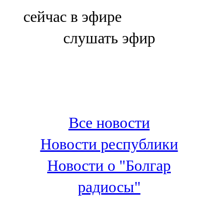
Болгар
сейчас в эфире
106,0 FM
слушать эфир
Бөгелмә
101,7 FM
Буа
100,3 FM
Все новости
Зәй
Новости республики
106,6 FM
Новости о "Болгар
Кадыбаш
радиосы"
105,2 FM