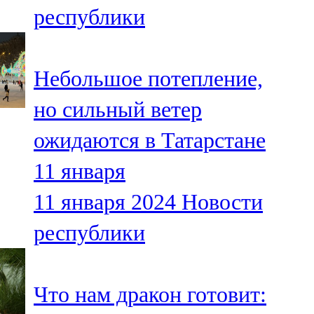
республики
107,8 FM
Теләче
Небольшое потепление,
106,1 FM
но сильный ветер
Түбән Кама
ожидаются в Татарстане
102,6 FM
11 января
Чирмешән
11 января 2024
Новости
107,7 FM
республики
Чистай
103,0 FM
Что нам дракон готовит:
Чүпрәле