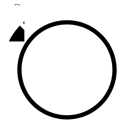
Әлмәт
92,9 FM
Базарлы матак
107,1 FM
Балык бистәсе
104,9 FM
Баулы
107,5 FM
Биләр
101,7 FM