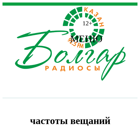
12+
МЕНЮ
частоты вещаний