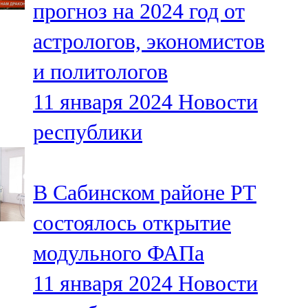
прогноз на 2024 год от
91,0 FM
астрологов, экономистов
Шәмәрдән
и политологов
102,3 FM
11 января 2024
Новости
Яңа чишмә
республики
107,0 FM
Яр Чаллы
В Сабинском районе РТ
105,5 FM
состоялось открытие
модульного ФАПа
11 января 2024
Новости