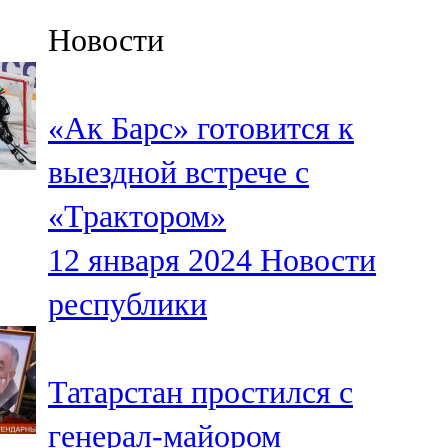
Казан
Новости
91,5 FM
Кайбыч
«Ак Барс» готовится к
106,1 FM
выездной встрече с
Кама тамагы
«Трактором»
71,51 FM
12 января 2024
Новости
Кукмара
республики
107,9 FM
Лениногорский
Татарстан простился с
102,1 FM
генерал-майором