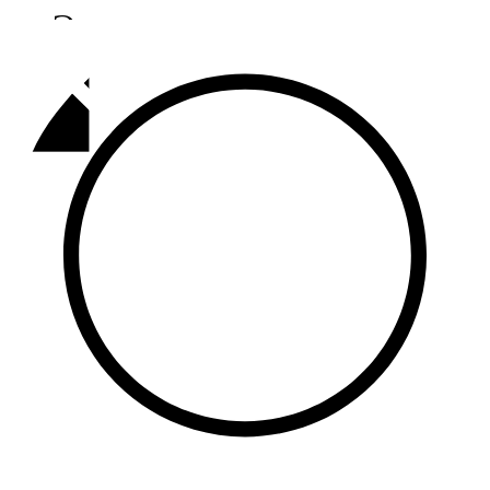
Әлмәт
92,9 FM
Базарлы матак
107,1 FM
Балык бистәсе
104,9 FM
Баулы
107,5 FM
Биләр
101,7 FM