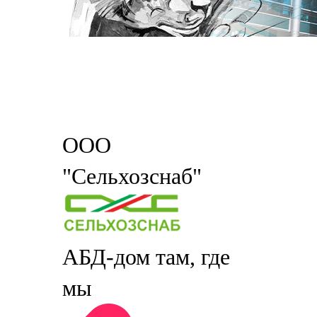
ООО
"Сельхозснаб"
АБД-дом там, где
мы