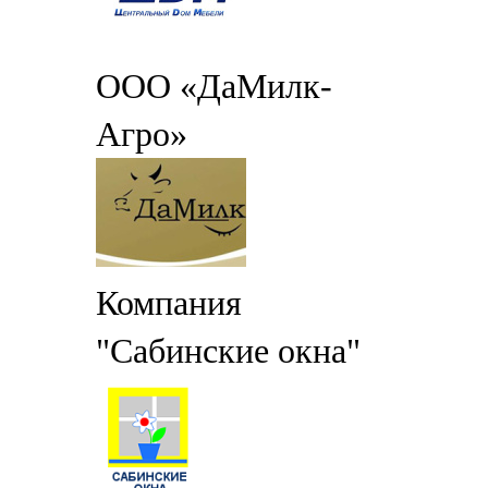
ООО «ДаМилк-
Агро»
Компания
"Сабинские окна"