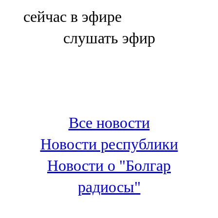
Болгар
сейчас в эфире
106,0 FM
слушать эфир
Бөгелмә
101,7 FM
Буа
100,3 FM
Все новости
Зәй
Новости республики
106,6 FM
Новости о "Болгар
Кадыбаш
радиосы"
105,2 FM