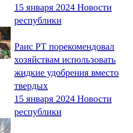
15 января 2024
Новости
107,8 FM
республики
Теләче
106,1 FM
Раис РТ порекомендовал
Түбән Кама
хозяйствам использовать
102,6 FM
жидкие удобрения вместо
Чирмешән
твердых
107,7 FM
15 января 2024
Новости
Чистай
республики
103,0 FM
Чүпрәле