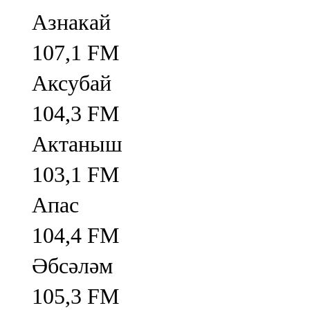
Азнакай
107,1 FM
Аксубай
104,3 FM
Актаныш
103,1 FM
Апас
104,4 FM
Әбсәләм
105,3 FM