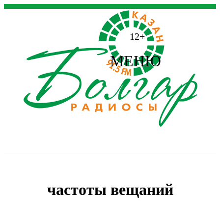
12+
МЕНЮ
частоты вещаний