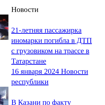
Казан
Новости
91,5 FM
Кайбыч
21-летняя пассажирка
106,1 FM
иномарки погибла в ДТП
Кама тамагы
с грузовиком на трассе в
71,51 FM
Татарстане
Кукмара
16 января 2024
Новости
107,9 FM
республики
Лениногорский
102,1 FM
В Казани по факту