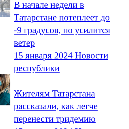
В начале недели в
91,0 FM
Татарстане потеплеет до
Шәмәрдән
-9 градусов, но усилится
102,3 FM
ветер
Яңа чишмә
15 января 2024
Новости
107,0 FM
республики
Яр Чаллы
105,5 FM
Жителям Татарстана
рассказали, как легче
перенести тридемию