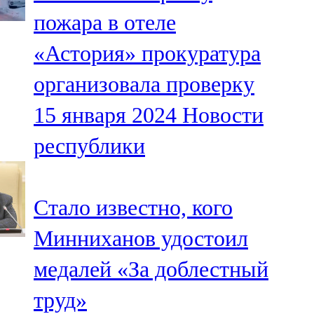
Мамадыш
пожара в отеле
106,2 FM
«Астория» прокуратура
Минзәлә
организовала проверку
107,3 FM
15 января 2024
Новости
Мөслим
республики
100,0 FM
Нурлат
Стало известно, кого
104,7 FM
Минниханов удостоил
Олы Әтнә
медалей «За доблестный
71,42 FM
труд»
Сарман