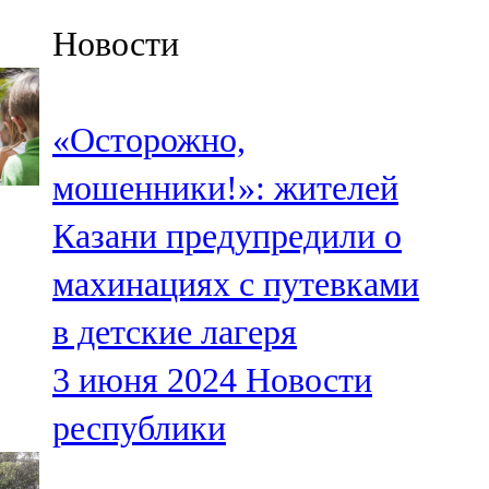
Казан
Новости
91,5 FM
Кайбыч
«Осторожно,
106,1 FM
мошенники!»: жителей
Кама тамагы
Казани предупредили о
71,51 FM
махинациях с путевками
Кукмара
в детские лагеря
107,9 FM
3 июня 2024
Новости
Лениногорский
республики
102,1 FM