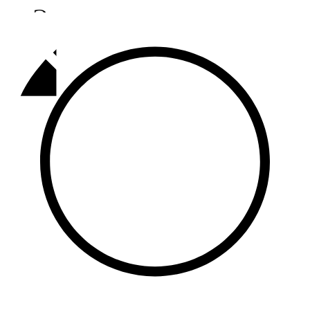
Әлмәт
92,9 FM
Базарлы матак
107,1 FM
Балык бистәсе
104,9 FM
Баулы
107,5 FM
Биләр
101,7 FM