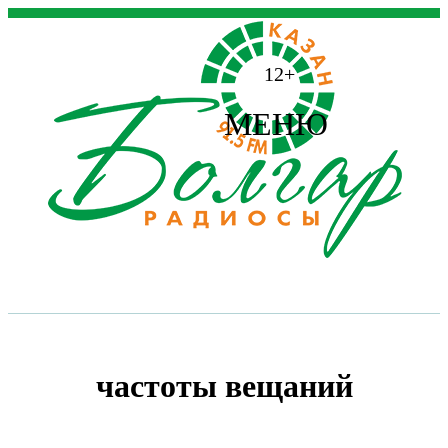
12+
МЕНЮ
частоты вещаний