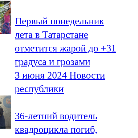
107,8 FM
Первый понедельник
Теләче
лета в Татарстане
106,1 FM
отметится жарой до +31
Түбән Кама
градуса и грозами
102,6 FM
3 июня 2024
Новости
Чирмешән
республики
107,7 FM
Чистай
36-летний водитель
103,0 FM
квадроцикла погиб,
Чүпрәле