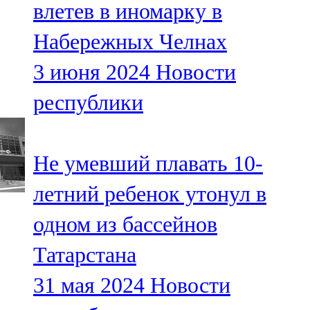
влетев в иномарку в
91,0 FM
Набережных Челнах
Шәмәрдән
3 июня 2024
Новости
102,3 FM
республики
Яңа чишмә
107,0 FM
Не умевший плавать 10-
Яр Чаллы
летний ребенок утонул в
105,5 FM
одном из бассейнов
Татарстана
31 мая 2024
Новости