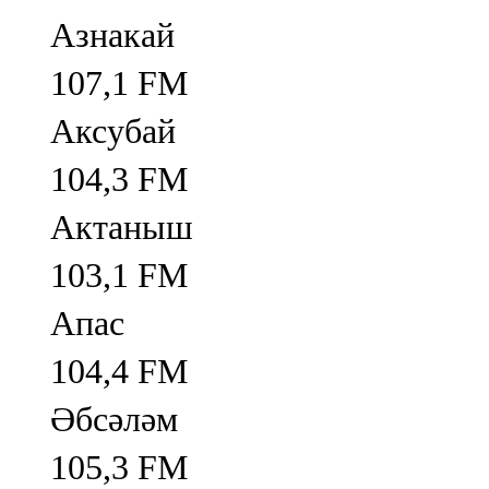
Азнакай
107,1 FM
Аксубай
104,3 FM
Актаныш
103,1 FM
Апас
104,4 FM
Әбсәләм
105,3 FM