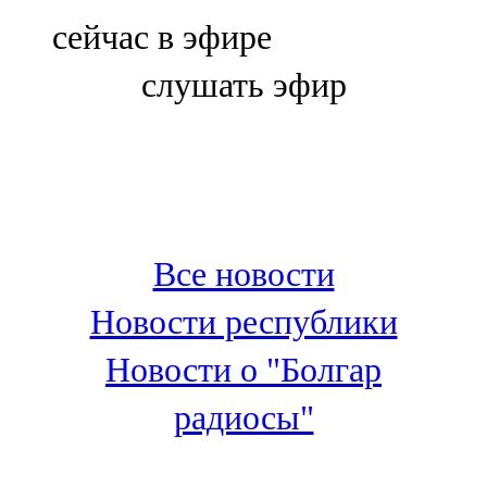
Болгар
сейчас в эфире
106,0 FM
слушать эфир
Бөгелмә
101,7 FM
Буа
100,3 FM
Все новости
Зәй
Новости республики
106,6 FM
Новости о "Болгар
Кадыбаш
радиосы"
105,2 FM