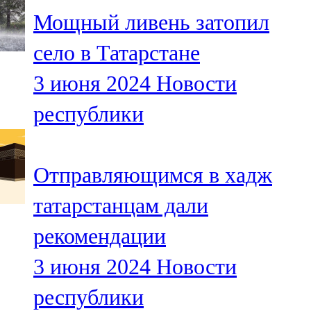
Мамадыш
Мощный ливень затопил
106,2 FM
село в Татарстане
Минзәлә
3 июня 2024
Новости
107,3 FM
республики
Мөслим
100,0 FM
Отправляющимся в хадж
Нурлат
татарстанцам дали
104,7 FM
рекомендации
Олы Әтнә
3 июня 2024
Новости
71,42 FM
республики
Сарман