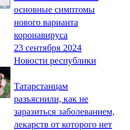
Мамадыш
основные симптомы
106,2 FM
нового варианта
Минзәлә
коронавируса
107,3 FM
23 сентября 2024
Мөслим
Новости республики
100,0 FM
Нурлат
Татарстанцам
104,7 FM
разъяснили, как не
Олы Әтнә
заразиться заболеванием,
71,42 FM
лекарств от которого нет
Сарман