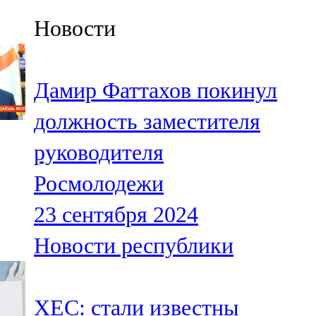
Казан
Новости
91,5 FM
Кайбыч
Дамир Фаттахов покинул
106,1 FM
должность заместителя
Кама тамагы
руководителя
71,51 FM
Росмолодежи
Кукмара
23 сентября 2024
107,9 FM
Новости республики
Лениногорский
102,1 FM
XEC: стали известны