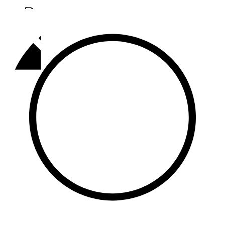
Әлмәт
92,9 FM
Базарлы матак
107,1 FM
Балык бистәсе
104,9 FM
Баулы
107,5 FM
Биләр
101,7 FM