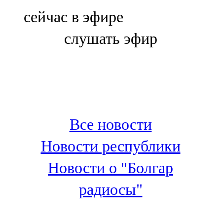
Болгар
сейчас в эфире
106,0 FM
слушать эфир
Бөгелмә
101,7 FM
Буа
100,3 FM
Все новости
Зәй
Новости республики
106,6 FM
Новости о "Болгар
Кадыбаш
радиосы"
105,2 FM