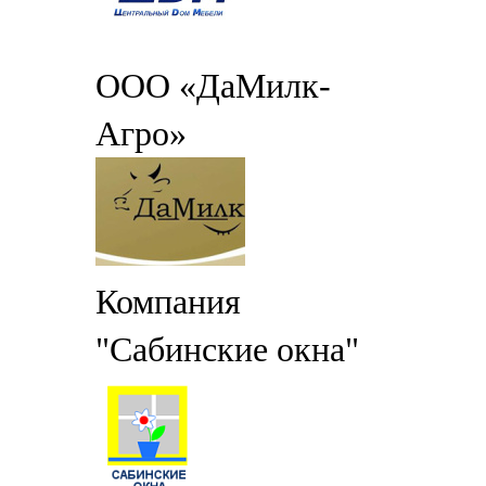
ООО «ДаМилк-
Агро»
Компания
"Сабинские окна"