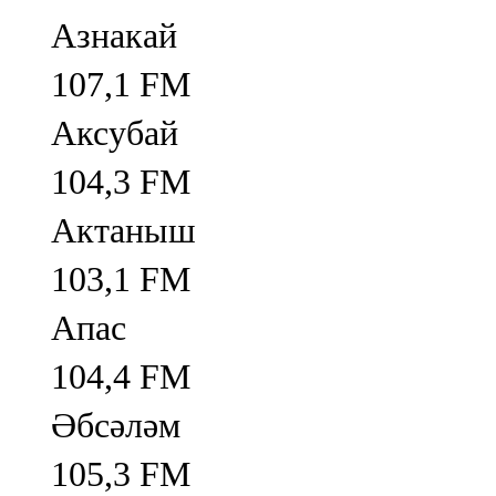
Азнакай
107,1 FM
Аксубай
104,3 FM
Актаныш
103,1 FM
Апас
104,4 FM
Әбсәләм
105,3 FM