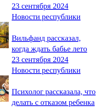
23 сентября 2024
107,8 FM
Новости республики
Теләче
106,1 FM
Вильфанд рассказал,
Түбән Кама
когда ждать бабье лето
102,6 FM
23 сентября 2024
Чирмешән
Новости республики
107,7 FM
Чистай
Психолог рассказала, что
103,0 FM
делать с отказом ребенка
Чүпрәле