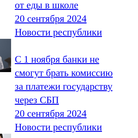
от еды в школе
91,0 FM
20 сентября 2024
Шәмәрдән
Новости республики
102,3 FM
Яңа чишмә
С 1 ноября банки не
107,0 FM
смогут брать комиссию
Яр Чаллы
за платежи государству
105,5 FM
через СБП
20 сентября 2024
Новости республики