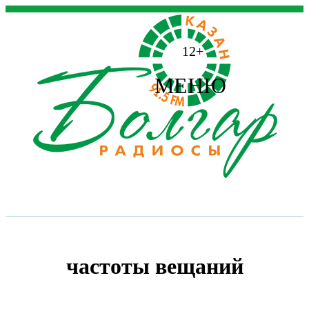
12+
МЕНЮ
частоты вещаний