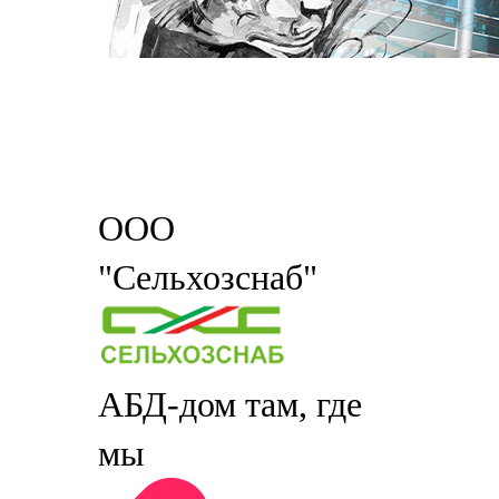
ООО
"Сельхозснаб"
АБД-дом там, где
мы