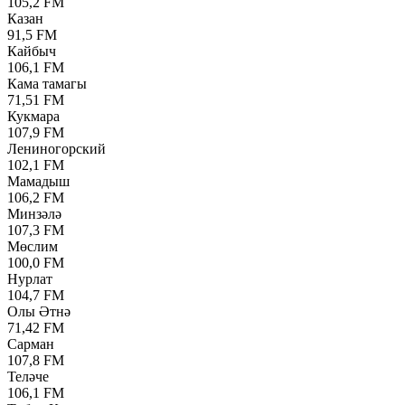
105,2 FM
Казан
91,5 FM
Кайбыч
106,1 FM
Кама тамагы
71,51 FM
Кукмара
107,9 FM
Лениногорский
102,1 FM
Мамадыш
106,2 FM
Минзәлә
107,3 FM
Мөслим
100,0 FM
Нурлат
104,7 FM
Олы Әтнә
71,42 FM
Сарман
107,8 FM
Теләче
106,1 FM