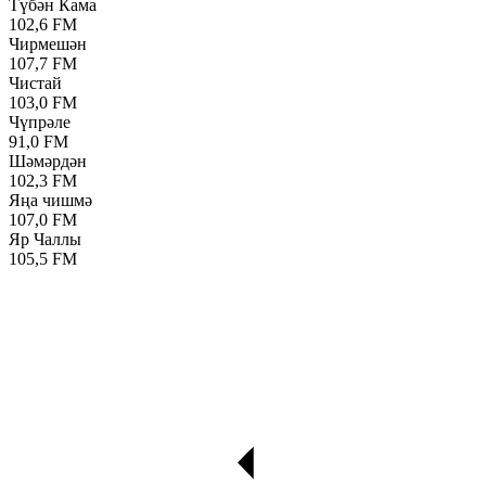
Түбән Кама
102,6 FM
Чирмешән
107,7 FM
Чистай
103,0 FM
Чүпрәле
91,0 FM
Шәмәрдән
102,3 FM
Яңа чишмә
107,0 FM
Яр Чаллы
105,5 FM