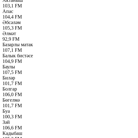
Актаныш
103,1 FM
Апас
104,4 FM
Әбсәләм
105,3 FM
Әлмәт
92,9 FM
Базарлы матак
107,1 FM
Балык бистәсе
104,9 FM
Баулы
107,5 FM
Биләр
101,7 FM
Болгар
106,0 FM
Бөгелмә
101,7 FM
Буа
100,3 FM
Зәй
106,6 FM
Кадыбаш