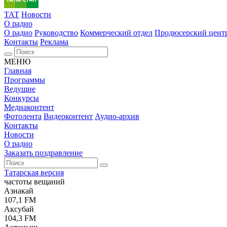
ТАТ
Новости
О радио
О радио
Руководство
Коммерческий отдел
Продюсерский цент
Контакты
Реклама
МЕНЮ
Главная
Программы
Ведущие
Конкурсы
Медиаконтент
Фотолента
Видеоконтент
Аудио-архив
Контакты
Новости
О радио
Заказать поздравление
Татарская версия
частоты вещаний
Азнакай
107,1 FM
Аксубай
104,3 FM