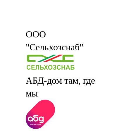
ООО
"Сельхозснаб"
АБД-дом там, где
мы