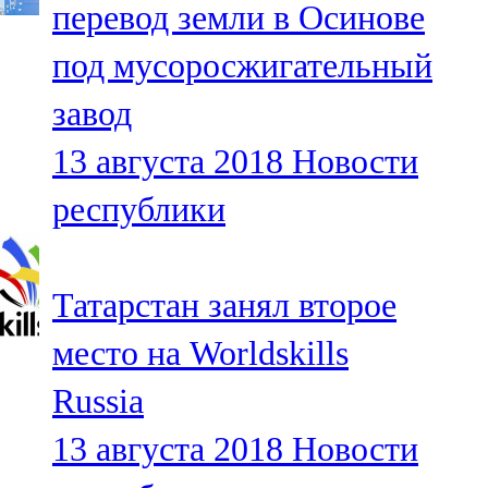
перевод земли в Осинове
91,0 FM
под мусоросжигательный
Шәмәрдән
завод
102,3 FM
13 августа 2018
Новости
Яңа чишмә
республики
107,0 FM
Яр Чаллы
Татарстан занял второе
105,5 FM
место на Worldskills
Russia
13 августа 2018
Новости