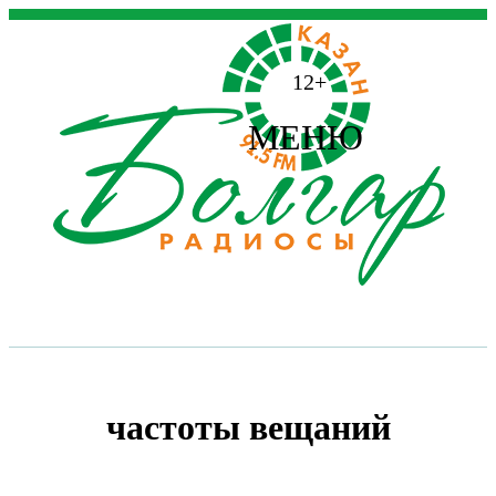
12+
МЕНЮ
частоты вещаний