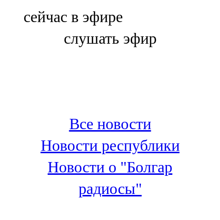
Болгар
сейчас в эфире
106,0 FM
слушать эфир
Бөгелмә
101,7 FM
Буа
100,3 FM
Все новости
Зәй
Новости республики
106,6 FM
Новости о "Болгар
Кадыбаш
радиосы"
105,2 FM