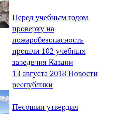
107,8 FM
Перед учебным годом
Теләче
проверку на
106,1 FM
пожаробезопасность
Түбән Кама
прошли 102 учебных
102,6 FM
заведения Казани
Чирмешән
13 августа 2018
Новости
107,7 FM
республики
Чистай
103,0 FM
Песошин утвердил
Чүпрәле