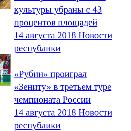
Мамадыш
культуры убраны с 43
106,2 FM
процентов площадей
Минзәлә
14 августа 2018
Новости
107,3 FM
республики
Мөслим
100,0 FM
«Рубин» проиграл
Нурлат
«Зениту» в третьем туре
104,7 FM
чемпионата России
Олы Әтнә
14 августа 2018
Новости
71,42 FM
республики
Сарман