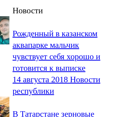
Казан
Новости
91,5 FM
Кайбыч
Рожденный в казанском
106,1 FM
аквапарке мальчик
Кама тамагы
чувствует себя хорошо и
71,51 FM
готовится к выписке
Кукмара
14 августа 2018
Новости
107,9 FM
республики
Лениногорский
102,1 FM
В Татарстане зерновые