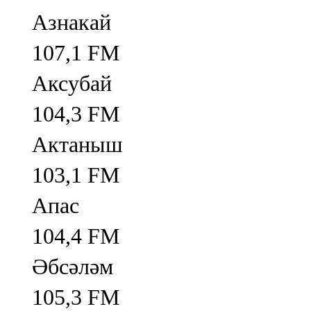
Азнакай
107,1 FM
Аксубай
104,3 FM
Актаныш
103,1 FM
Апас
104,4 FM
Әбсәләм
105,3 FM