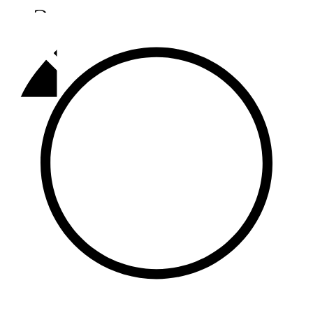
Әлмәт
92,9 FM
Базарлы матак
107,1 FM
Балык бистәсе
104,9 FM
Баулы
107,5 FM
Биләр
101,7 FM