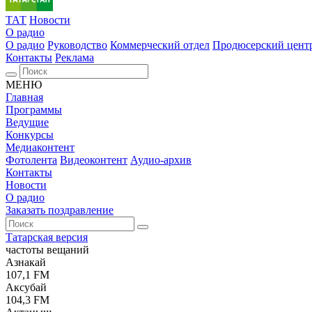
ТАТ
Новости
О радио
О радио
Руководство
Коммерческий отдел
Продюсерский цент
Контакты
Реклама
МЕНЮ
Главная
Программы
Ведущие
Конкурсы
Медиаконтент
Фотолента
Видеоконтент
Аудио-архив
Контакты
Новости
О радио
Заказать поздравление
Татарская версия
частоты вещаний
Азнакай
107,1 FM
Аксубай
104,3 FM