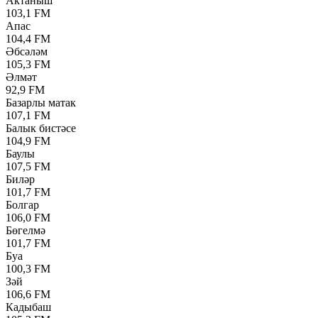
Актаныш
103,1 FM
Апас
104,4 FM
Әбсәләм
105,3 FM
Әлмәт
92,9 FM
Базарлы матак
107,1 FM
Балык бистәсе
104,9 FM
Баулы
107,5 FM
Биләр
101,7 FM
Болгар
106,0 FM
Бөгелмә
101,7 FM
Буа
100,3 FM
Зәй
106,6 FM
Кадыбаш