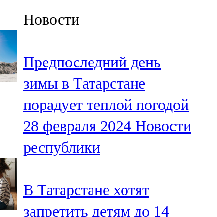
Казан
Новости
91,5 FM
Кайбыч
Предпоследний день
106,1 FM
зимы в Татарстане
Кама тамагы
порадует теплой погодой
71,51 FM
28 февраля 2024
Новости
Кукмара
республики
107,9 FM
Лениногорский
В Татарстане хотят
102,1 FM
запретить детям до 14