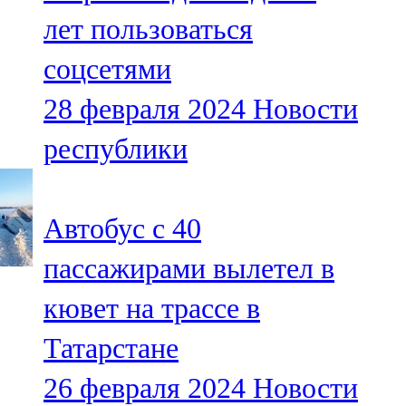
Мамадыш
лет пользоваться
106,2 FM
соцсетями
Минзәлә
28 февраля 2024
Новости
107,3 FM
республики
Мөслим
100,0 FM
Автобус с 40
Нурлат
пассажирами вылетел в
104,7 FM
кювет на трассе в
Олы Әтнә
Татарстане
71,42 FM
26 февраля 2024
Новости
Сарман