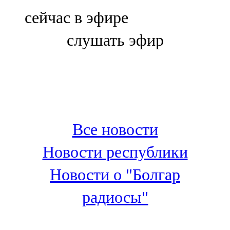
Болгар
сейчас в эфире
106,0 FM
слушать эфир
Бөгелмә
101,7 FM
Буа
100,3 FM
Все новости
Зәй
Новости республики
106,6 FM
Новости о "Болгар
Кадыбаш
радиосы"
105,2 FM