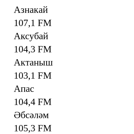
Азнакай
107,1 FM
Аксубай
104,3 FM
Актаныш
103,1 FM
Апас
104,4 FM
Әбсәләм
105,3 FM