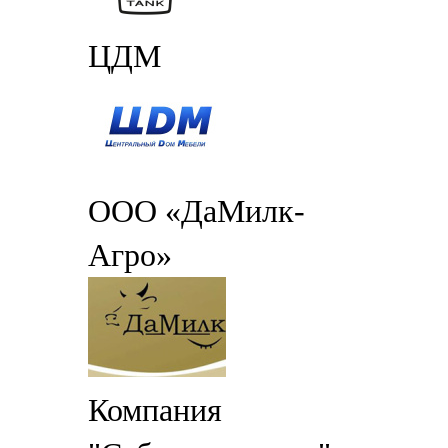
ЦДМ
ООО «ДаМилк-
Агро»
Компания