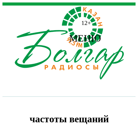
12+
МЕНЮ
частоты вещаний