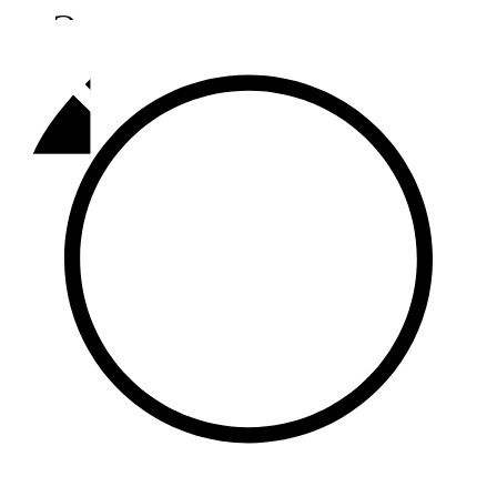
Әлмәт
92,9 FM
Базарлы матак
107,1 FM
Балык бистәсе
104,9 FM
Баулы
107,5 FM
Биләр
101,7 FM