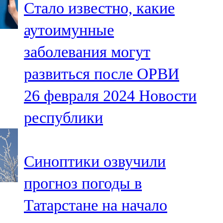
Стало известно, какие
91,0 FM
аутоимунные
Шәмәрдән
заболевания могут
102,3 FM
развиться после ОРВИ
Яңа чишмә
26 февраля 2024
Новости
107,0 FM
республики
Яр Чаллы
105,5 FM
Синоптики озвучили
прогноз погоды в
Татарстане на начало