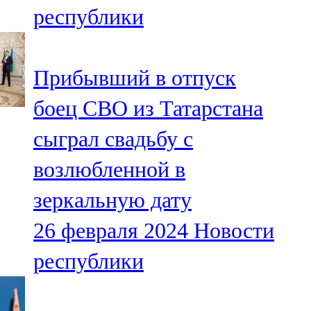
республики
107,8 FM
Теләче
Прибывший в отпуск
106,1 FM
боец СВО из Татарстана
Түбән Кама
сыграл свадьбу с
102,6 FM
возлюбленной в
Чирмешән
зеркальную дату
107,7 FM
26 февраля 2024
Новости
Чистай
республики
103,0 FM
Чүпрәле