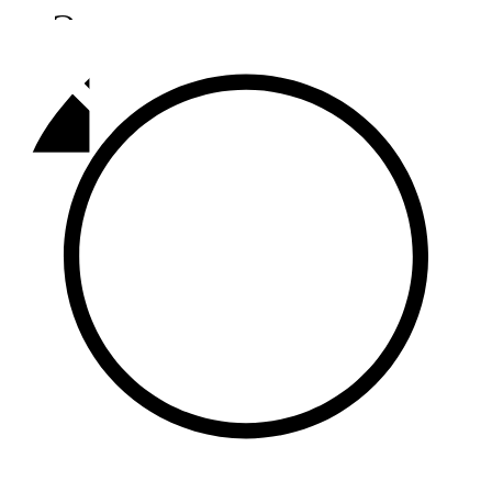
Әлмәт
92,9 FM
Базарлы матак
107,1 FM
Балык бистәсе
104,9 FM
Баулы
107,5 FM
Биләр
101,7 FM