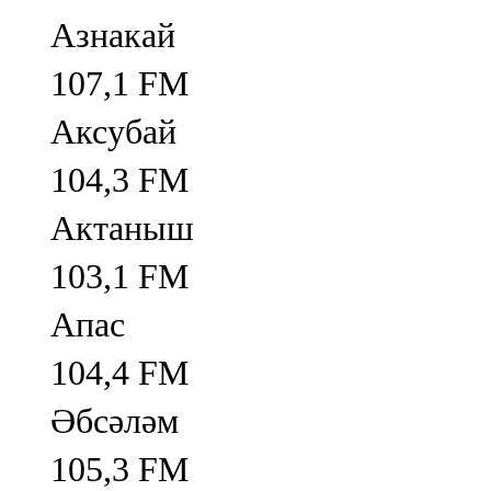
Азнакай
107,1 FM
Аксубай
104,3 FM
Актаныш
103,1 FM
Апас
104,4 FM
Әбсәләм
105,3 FM