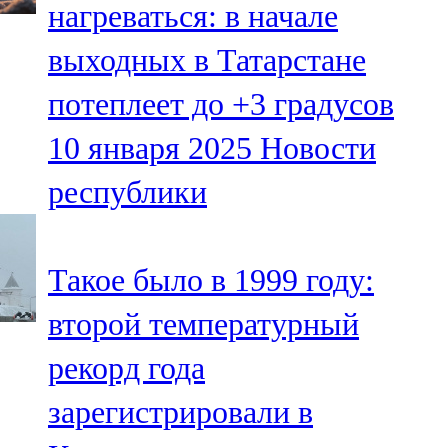
нагреваться: в начале
91,0 FM
выходных в Татарстане
Шәмәрдән
потеплеет до +3 градусов
102,3 FM
10 января 2025
Новости
Яңа чишмә
республики
107,0 FM
Яр Чаллы
Такое было в 1999 году:
105,5 FM
второй температурный
рекорд года
зарегистрировали в