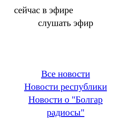
Болгар
сейчас в эфире
106,0 FM
слушать эфир
Бөгелмә
101,7 FM
Буа
100,3 FM
Все новости
Зәй
Новости республики
106,6 FM
Новости о "Болгар
Кадыбаш
радиосы"
105,2 FM