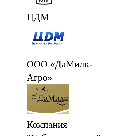
ЦДМ
ООО «ДаМилк-
Агро»
Компания