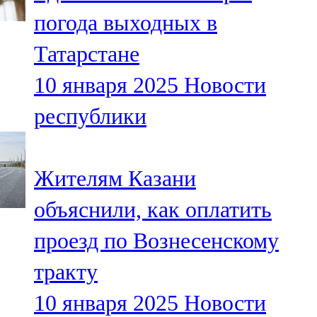
Мамадыш
погода выходных в
106,2 FM
Татарстане
Минзәлә
10 января 2025
Новости
107,3 FM
республики
Мөслим
100,0 FM
Жителям Казани
Нурлат
объяснили, как оплатить
104,7 FM
проезд по Вознесенскому
Олы Әтнә
тракту
71,42 FM
10 января 2025
Новости
Сарман