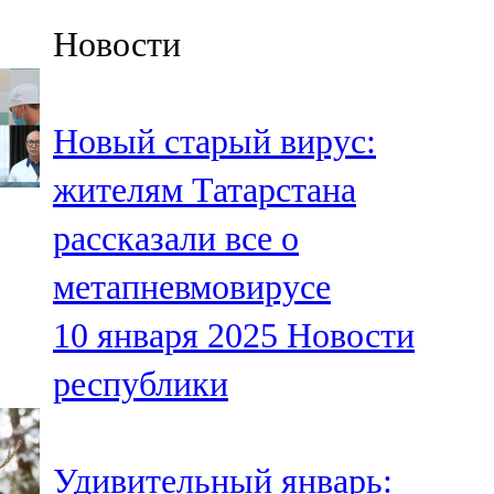
Казан
Новости
91,5 FM
Кайбыч
Новый старый вирус:
106,1 FM
жителям Татарстана
Кама тамагы
рассказали все о
71,51 FM
метапневмовирусе
Кукмара
10 января 2025
Новости
107,9 FM
республики
Лениногорский
102,1 FM
Удивительный январь: