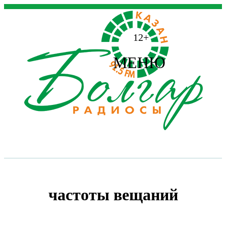
12+
МЕНЮ
частоты вещаний