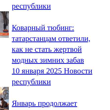
республики
107,8 FM
Теләче
Коварный тюбинг:
106,1 FM
татарстанцам ответили,
Түбән Кама
как не стать жертвой
102,6 FM
модных зимних забав
Чирмешән
10 января 2025
Новости
107,7 FM
республики
Чистай
103,0 FM
Январь продолжает
Чүпрәле