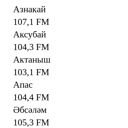
Азнакай
107,1 FM
Аксубай
104,3 FM
Актаныш
103,1 FM
Апас
104,4 FM
Әбсәләм
105,3 FM