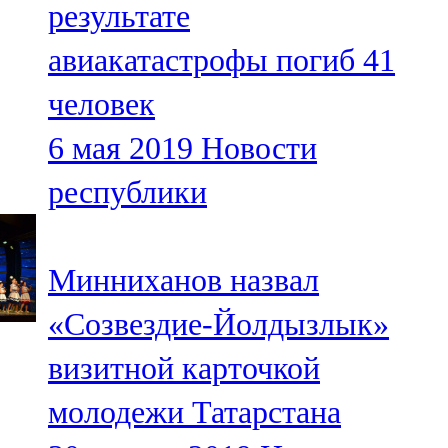
результате
91,0 FM
авиакатастрофы погиб 41
Шәмәрдән
человек
102,3 FM
6 мая 2019
Новости
Яңа чишмә
республики
107,0 FM
Яр Чаллы
Минниханов назвал
105,5 FM
«Созвездие-Йолдызлык»
визитной карточкой
молодежи Татарстана