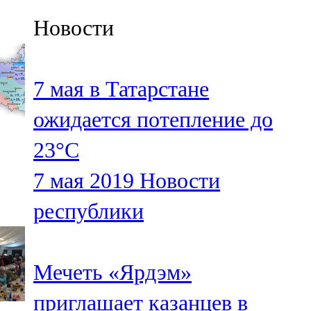
Казан
Новости
91,5 FM
Кайбыч
7 мая в Татарстане
106,1 FM
ожидается потепление до
Кама тамагы
23°С
71,51 FM
7 мая 2019
Новости
Кукмара
республики
107,9 FM
Лениногорский
Мечеть «Ярдэм»
102,1 FM
приглашает казанцев в