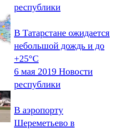
республики
107,8 FM
Теләче
В Татарстане ожидается
106,1 FM
небольшой дождь и до
Түбән Кама
+25°С
102,6 FM
6 мая 2019
Новости
Чирмешән
республики
107,7 FM
Чистай
В аэропорту
103,0 FM
Шереметьево в
Чүпрәле