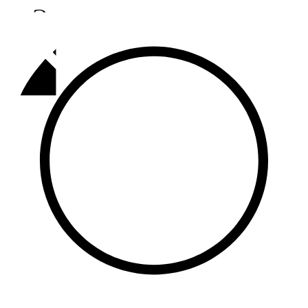
Әлмәт
92,9 FM
Базарлы матак
107,1 FM
Балык бистәсе
104,9 FM
Баулы
107,5 FM
Биләр
101,7 FM