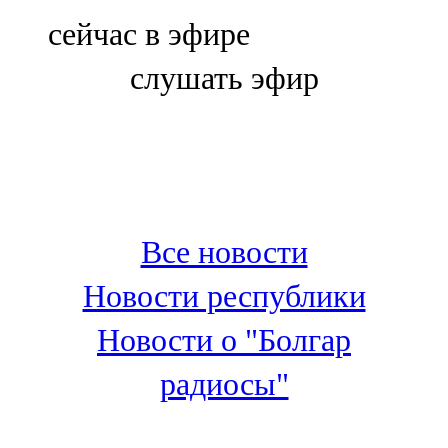
Болгар
сейчас в эфире
106,0 FM
слушать эфир
Бөгелмә
101,7 FM
Буа
100,3 FM
Все новости
Зәй
Новости республики
106,6 FM
Новости о "Болгар
Кадыбаш
радиосы"
105,2 FM