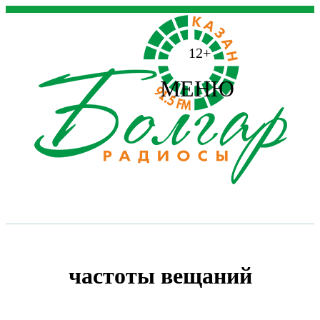
12+
МЕНЮ
частоты вещаний