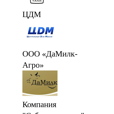
ЦДМ
ООО «ДаМилк-
Агро»
Компания