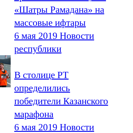
Мамадыш
«Шатры Рамадана» на
106,2 FM
массовые ифтары
Минзәлә
6 мая 2019
Новости
107,3 FM
республики
Мөслим
100,0 FM
В столице РТ
Нурлат
определились
104,7 FM
победители Казанского
Олы Әтнә
марафона
71,42 FM
6 мая 2019
Новости
Сарман