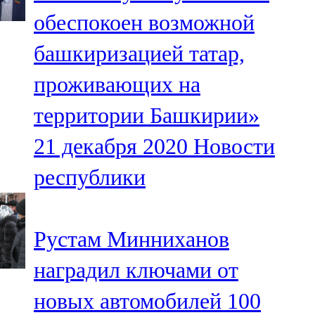
Мамадыш
обеспокоен возможной
106,2 FM
башкиризацией татар,
Минзәлә
проживающих на
107,3 FM
территории Башкирии»
Мөслим
21 декабря 2020
Новости
100,0 FM
республики
Нурлат
104,7 FM
Рустам Минниханов
Олы Әтнә
наградил ключами от
71,42 FM
новых автомобилей 100
Сарман