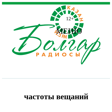
12+
МЕНЮ
частоты вещаний