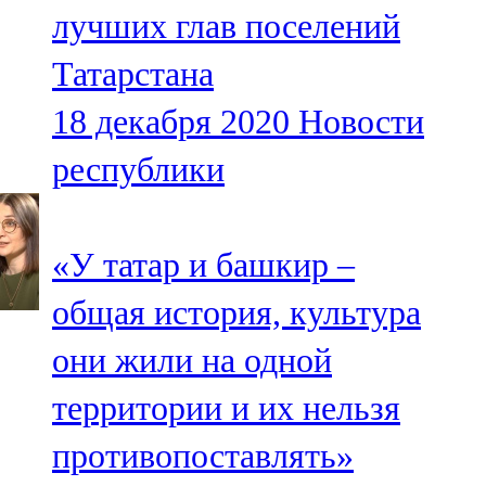
лучших глав поселений
107,8 FM
Татарстана
Теләче
18 декабря 2020
Новости
106,1 FM
республики
Түбән Кама
102,6 FM
«У татар и башкир –
Чирмешән
общая история, культура
107,7 FM
они жили на одной
Чистай
территории и их нельзя
103,0 FM
противопоставлять»
Чүпрәле