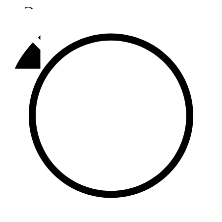
Әлмәт
92,9 FM
Базарлы матак
107,1 FM
Балык бистәсе
104,9 FM
Баулы
107,5 FM
Биләр
101,7 FM