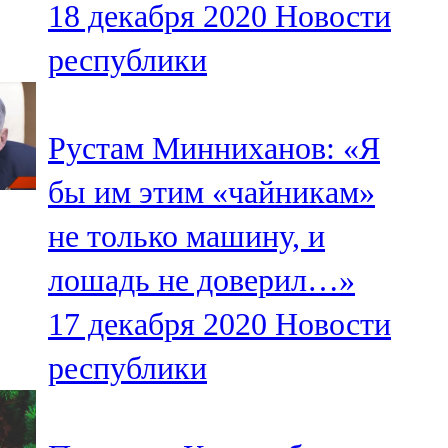
18 декабря 2020
Новости
91,0 FM
республики
Шәмәрдән
102,3 FM
Рустам Минниханов: «Я
Яңа чишмә
бы им этим «чайникам»
107,0 FM
не только машину, и
Яр Чаллы
лошадь не доверил…»
105,5 FM
17 декабря 2020
Новости
республики