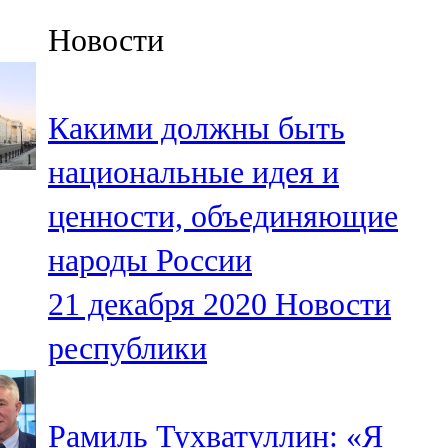
Казан
Новости
91,5 FM
Кайбыч
Какими должны быть
106,1 FM
национальные идея и
Кама тамагы
ценности, объединяющие
71,51 FM
народы России
Кукмара
21 декабря 2020
Новости
107,9 FM
республики
Лениногорский
102,1 FM
Рамиль Тухватуллин: «Я