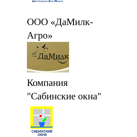
ООО «ДаМилк-
Агро»
Компания
"Сабинские окна"