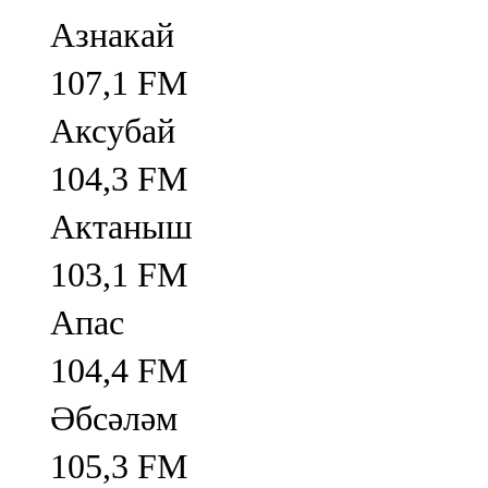
Азнакай
107,1 FM
Аксубай
104,3 FM
Актаныш
103,1 FM
Апас
104,4 FM
Әбсәләм
105,3 FM