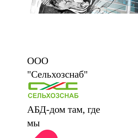
ООО
"Сельхозснаб"
АБД-дом там, где
мы