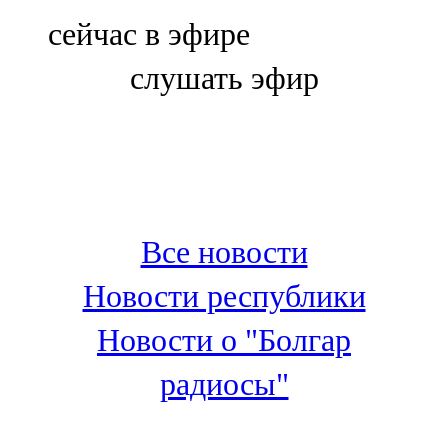
Болгар
сейчас в эфире
106,0 FM
слушать эфир
Бөгелмә
101,7 FM
Буа
100,3 FM
Все новости
Зәй
Новости республики
106,6 FM
Новости о "Болгар
Кадыбаш
радиосы"
105,2 FM