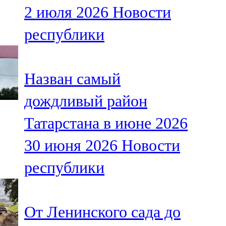
2 июля 2026
Новости
107,8 FM
республики
Теләче
106,1 FM
Назван самый
Түбән Кама
дождливый район
102,6 FM
Татарстана в июне 2026
Чирмешән
30 июня 2026
Новости
107,7 FM
республики
Чистай
103,0 FM
От Ленинского сада до
Чүпрәле