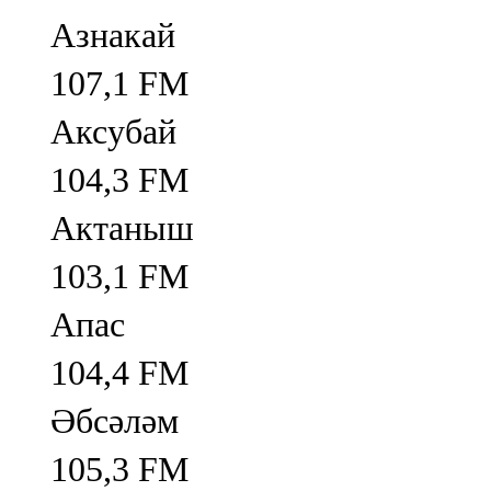
Азнакай
107,1 FM
Аксубай
104,3 FM
Актаныш
103,1 FM
Апас
104,4 FM
Әбсәләм
105,3 FM