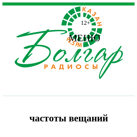
12+
МЕНЮ
частоты вещаний