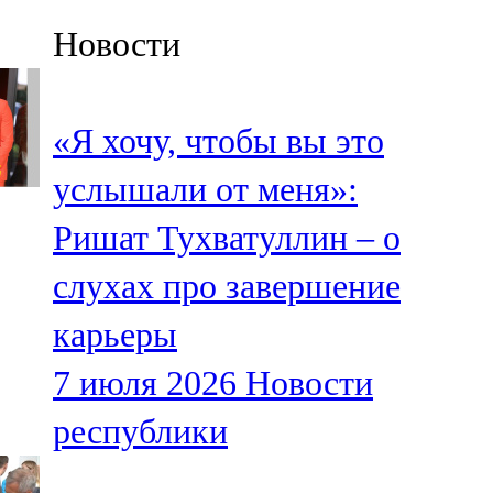
Казан
Новости
91,5 FM
Кайбыч
«Я хочу, чтобы вы это
106,1 FM
услышали от меня»:
Кама тамагы
Ришат Тухватуллин – о
71,51 FM
слухах про завершение
Кукмара
карьеры
107,9 FM
7 июля 2026
Новости
Лениногорский
республики
102,1 FM