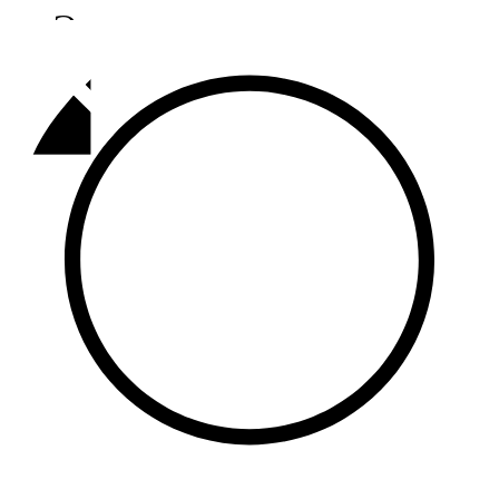
Әлмәт
92,9 FM
Базарлы матак
107,1 FM
Балык бистәсе
104,9 FM
Баулы
107,5 FM
Биләр
101,7 FM