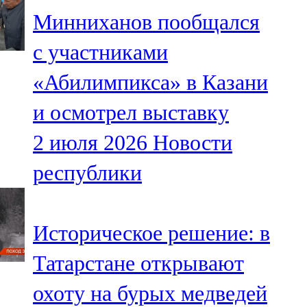
Мамадыш
Минниханов пообщался
106,2 FM
с участниками
Минзәлә
«Абилимпикса» в Казани
107,3 FM
и осмотрел выставку
Мөслим
2 июля 2026
Новости
100,0 FM
республики
Нурлат
104,7 FM
Историческое решение: в
Олы Әтнә
Татарстане открывают
71,42 FM
охоту на бурых медведей
Сарман