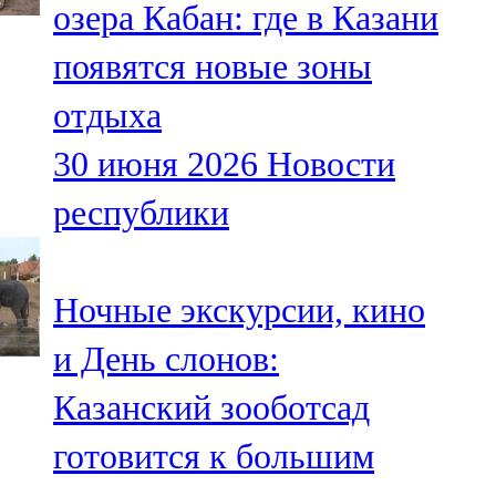
озера Кабан: где в Казани
91,0 FM
появятся новые зоны
Шәмәрдән
отдыха
102,3 FM
30 июня 2026
Новости
Яңа чишмә
республики
107,0 FM
Яр Чаллы
Ночные экскурсии, кино
105,5 FM
и День слонов:
Казанский зооботсад
готовится к большим