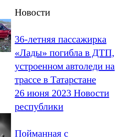
Казан
Новости
91,5 FM
Кайбыч
36-летняя пассажирка
106,1 FM
«Лады» погибла в ДТП,
Кама тамагы
устроенном автоледи на
71,51 FM
трассе в Татарстане
Кукмара
26 июня 2023
Новости
107,9 FM
республики
Лениногорский
102,1 FM
Пойманная с