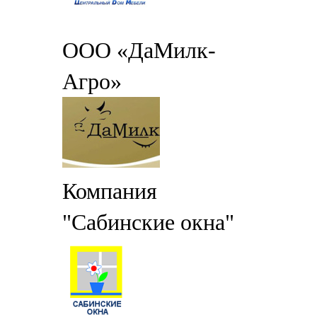
ООО «ДаМилк-
Агро»
Компания
"Сабинские окна"