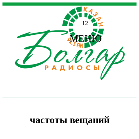
12+
МЕНЮ
частоты вещаний