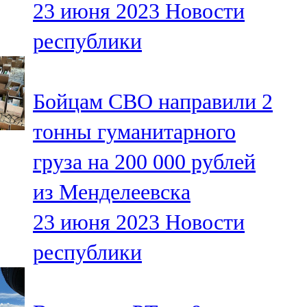
23 июня 2023
Новости
91,0 FM
республики
Шәмәрдән
102,3 FM
Бойцам СВО направили 2
Яңа чишмә
тонны гуманитарного
107,0 FM
груза на 200 000 рублей
Яр Чаллы
из Менделеевска
105,5 FM
23 июня 2023
Новости
республики