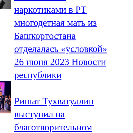
Мамадыш
наркотиками в РТ
106,2 FM
многодетная мать из
Минзәлә
Башкортостана
107,3 FM
отделалась «условкой»
Мөслим
26 июня 2023
Новости
100,0 FM
республики
Нурлат
104,7 FM
Ришат Тухватуллин
Олы Әтнә
выступил на
71,42 FM
благотворительном
Сарман