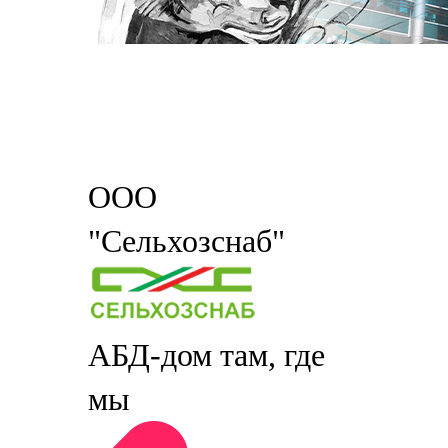
ООО
"Сельхозснаб"
АБД-дом там, где
мы