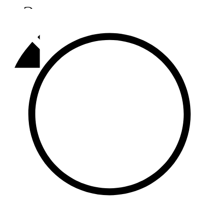
Әлмәт
92,9 FM
Базарлы матак
107,1 FM
Балык бистәсе
104,9 FM
Баулы
107,5 FM
Биләр
101,7 FM