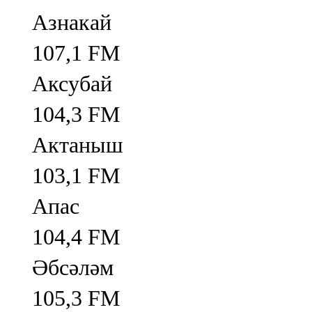
Азнакай
107,1 FM
Аксубай
104,3 FM
Актаныш
103,1 FM
Апас
104,4 FM
Әбсәләм
105,3 FM