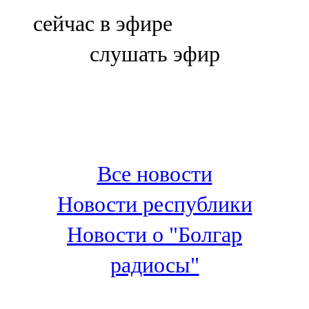
Болгар
сейчас в эфире
106,0 FM
слушать эфир
Бөгелмә
101,7 FM
Буа
100,3 FM
Все новости
Зәй
Новости республики
106,6 FM
Новости о "Болгар
Кадыбаш
радиосы"
105,2 FM