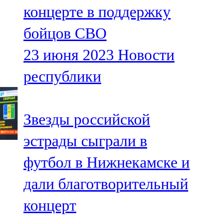
концерте в поддержку
107,8 FM
бойцов СВО
Теләче
23 июня 2023
Новости
106,1 FM
республики
Түбән Кама
102,6 FM
Звезды российской
Чирмешән
эстрады сыграли в
107,7 FM
футбол в Нижнекамске и
Чистай
дали благотворительный
103,0 FM
концерт
Чүпрәле