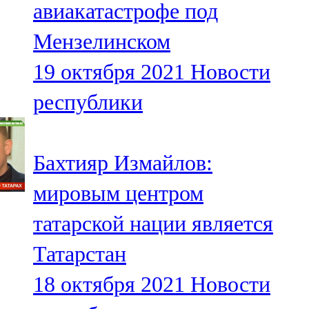
авиакатастрофе под
91,0 FM
Мензелинском
Шәмәрдән
19 октября 2021
Новости
102,3 FM
республики
Яңа чишмә
107,0 FM
Бахтияр Измайлов:
Яр Чаллы
мировым центром
105,5 FM
татарской нации является
Татарстан
18 октября 2021
Новости