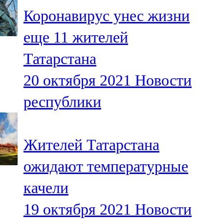
Мамадыш
Коронавирус унес жизни
106,2 FM
еще 11 жителей
Минзәлә
Татарстана
107,3 FM
20 октября 2021
Новости
Мөслим
республики
100,0 FM
Нурлат
Жителей Татарстана
104,7 FM
ожидают температурные
Олы Әтнә
качели
71,42 FM
19 октября 2021
Новости
Сарман