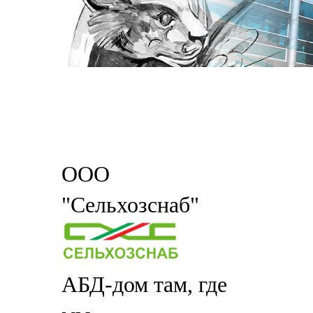
ООО
"Сельхозснаб"
АБД-дом там, где