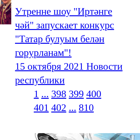
Утренне шоу "Иртәнге
чәй" запускает конкурс
"Татар булуым белән
горурланам"!
15 октября 2021
Новости
республики
1
...
398
399
400
401
402
...
810