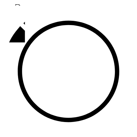
Әлмәт
92,9 FM
Базарлы матак
107,1 FM
Балык бистәсе
104,9 FM
Баулы
107,5 FM
Биләр
101,7 FM