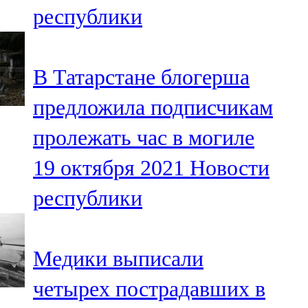
республики
107,8 FM
Теләче
В Татарстане блогерша
106,1 FM
предложила подписчикам
Түбән Кама
пролежать час в могиле
102,6 FM
19 октября 2021
Новости
Чирмешән
республики
107,7 FM
Чистай
Медики выписали
103,0 FM
четырех пострадавших в
Чүпрәле