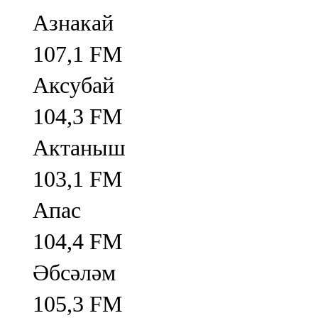
Азнакай
107,1 FM
Аксубай
104,3 FM
Актаныш
103,1 FM
Апас
104,4 FM
Әбсәләм
105,3 FM