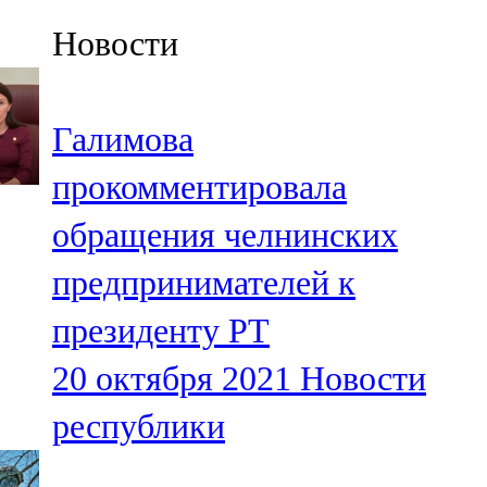
Казан
Новости
91,5 FM
Кайбыч
Галимова
106,1 FM
прокомментировала
Кама тамагы
обращения челнинских
71,51 FM
предпринимателей к
Кукмара
президенту РТ
107,9 FM
20 октября 2021
Новости
Лениногорский
республики
102,1 FM