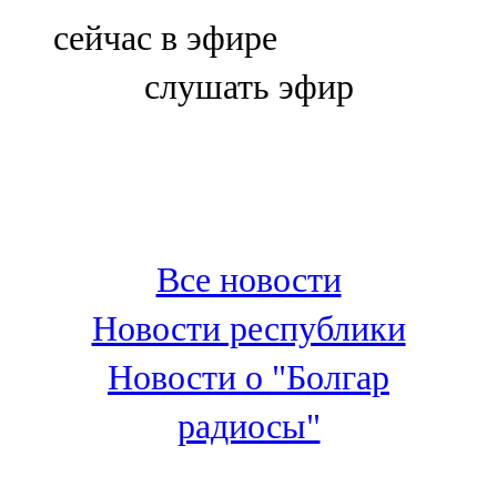
Болгар
сейчас в эфире
106,0 FM
слушать эфир
Бөгелмә
101,7 FM
Буа
100,3 FM
Все новости
Зәй
Новости республики
106,6 FM
Новости о "Болгар
Кадыбаш
радиосы"
105,2 FM