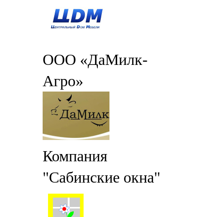
ООО «ДаМилк-
Агро»
Компания
"Сабинские окна"