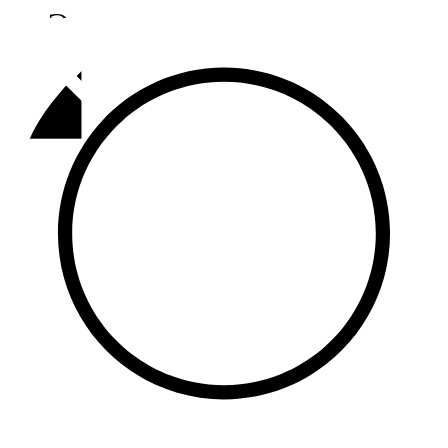
Әлмәт
92,9 FM
Базарлы матак
107,1 FM
Балык бистәсе
104,9 FM
Баулы
107,5 FM
Биләр
101,7 FM