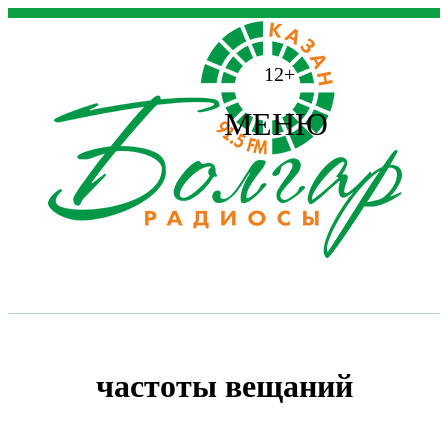
12+
МЕНЮ
частоты вещаний