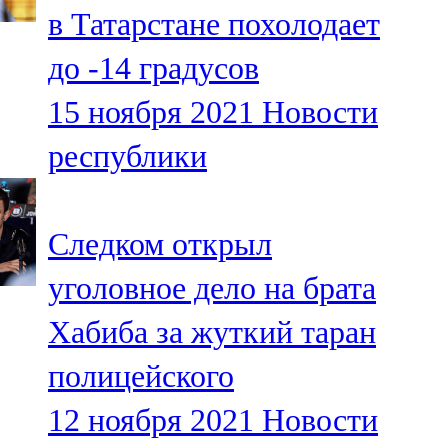
в Татарстане похолодает
107,8 FM
до -14 градусов
Теләче
15 ноября 2021
Новости
106,1 FM
республики
Түбән Кама
102,6 FM
Следком открыл
Чирмешән
уголовное дело на брата
107,7 FM
Хабиба за жуткий таран
Чистай
полицейского
103,0 FM
12 ноября 2021
Новости
Чүпрәле