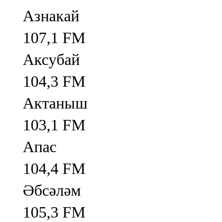
Азнакай
107,1 FM
Аксубай
104,3 FM
Актаныш
103,1 FM
Апас
104,4 FM
Әбсәләм
105,3 FM