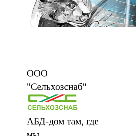
ООО
"Сельхозснаб"
АБД-дом там, где
мы