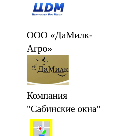
ООО «ДаМилк-
Агро»
Компания
"Сабинские окна"