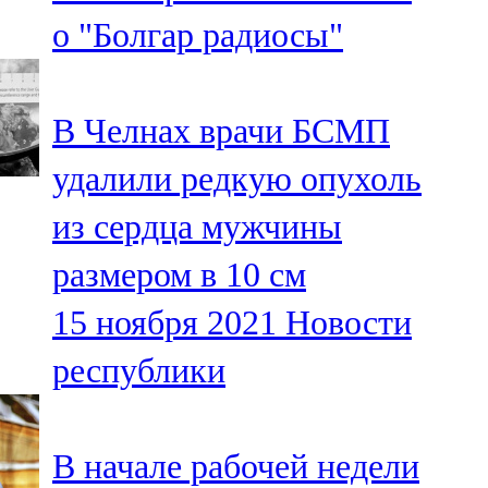
Мамадыш
о "Болгар радиосы"
106,2 FM
Минзәлә
В Челнах врачи БСМП
107,3 FM
удалили редкую опухоль
Мөслим
из сердца мужчины
100,0 FM
размером в 10 см
Нурлат
15 ноября 2021
Новости
104,7 FM
республики
Олы Әтнә
71,42 FM
В начале рабочей недели
Сарман