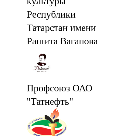
культуры
Республики
Татарстан имени
Рашита Вагапова
Профсоюз ОАО
"Татнефть"