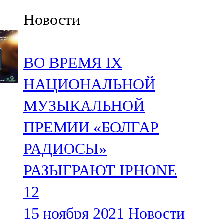
Казан
Новости
91,5 FM
Кайбыч
ВО ВРЕМЯ IX
106,1 FM
НАЦИОНАЛЬНОЙ
Кама тамагы
МУЗЫКАЛЬНОЙ
71,51 FM
ПРЕМИИ «БОЛГАР
Кукмара
РАДИОСЫ»
107,9 FM
РАЗЫГРАЮТ IPHONE
Лениногорский
12
102,1 FM
15 ноября 2021
Новости