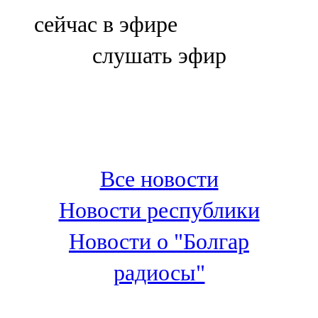
Болгар
сейчас в эфире
106,0 FM
слушать эфир
Бөгелмә
101,7 FM
Буа
100,3 FM
Все новости
Зәй
Новости республики
106,6 FM
Новости о "Болгар
Кадыбаш
радиосы"
105,2 FM