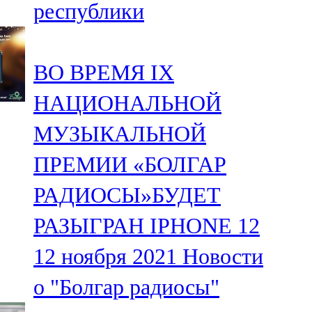
республики
91,0 FM
Шәмәрдән
ВО ВРЕМЯ IX
102,3 FM
НАЦИОНАЛЬНОЙ
Яңа чишмә
МУЗЫКАЛЬНОЙ
107,0 FM
ПРЕМИИ «БОЛГАР
Яр Чаллы
РАДИОСЫ»БУДЕТ
105,5 FM
РАЗЫГРАН IPHONE 12
12 ноября 2021
Новости
о "Болгар радиосы"