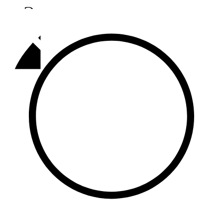
Әлмәт
92,9 FM
Базарлы матак
107,1 FM
Балык бистәсе
104,9 FM
Баулы
107,5 FM
Биләр
101,7 FM