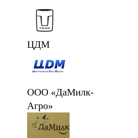
ЦДМ
ООО «ДаМилк-
Агро»