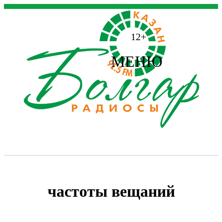
12+
МЕНЮ
частоты вещаний