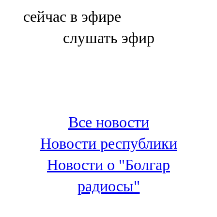
Болгар
сейчас в эфире
106,0 FM
слушать эфир
Бөгелмә
101,7 FM
Буа
100,3 FM
Все новости
Зәй
Новости республики
106,6 FM
Новости о "Болгар
Кадыбаш
радиосы"
105,2 FM