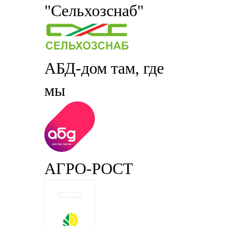
"Сельхозснаб"
АБД-дом там, где
мы
АГРО-РОСТ