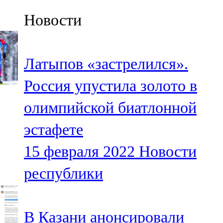
Казан
Новости
91,5 FM
Кайбыч
Латыпов «застрелился».
106,1 FM
Россия упустила золото в
Кама тамагы
олимпийской биатлонной
71,51 FM
эстафете
Кукмара
15 февраля 2022
Новости
107,9 FM
республики
Лениногорский
102,1 FM
В Казани анонсировали