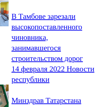
107,8 FM
В Тамбове зарезали
Теләче
высокопоставленного
106,1 FM
чиновника,
Түбән Кама
занимавшегося
102,6 FM
строительством дорог
Чирмешән
14 февраля 2022
Новости
107,7 FM
республики
Чистай
103,0 FM
Минздрав Татарстана
Чүпрәле