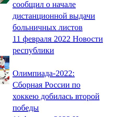
сообщил о начале
91,0 FM
дистанционной выдачи
Шәмәрдән
больничных листов
102,3 FM
11 февраля 2022
Новости
Яңа чишмә
республики
107,0 FM
Яр Чаллы
Олимпиада-2022:
105,5 FM
Сборная России по
хоккею добилась второй
победы