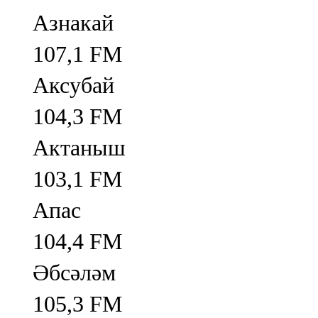
Азнакай
107,1 FM
Аксубай
104,3 FM
Актаныш
103,1 FM
Апас
104,4 FM
Әбсәләм
105,3 FM