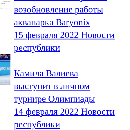
Мамадыш
возобновление работы
106,2 FM
аквапарка Baryonix
Минзәлә
15 февраля 2022
Новости
107,3 FM
республики
Мөслим
100,0 FM
Камила Валиева
Нурлат
выступит в личном
104,7 FM
турнире Олимпиады
Олы Әтнә
14 февраля 2022
Новости
71,42 FM
республики
Сарман