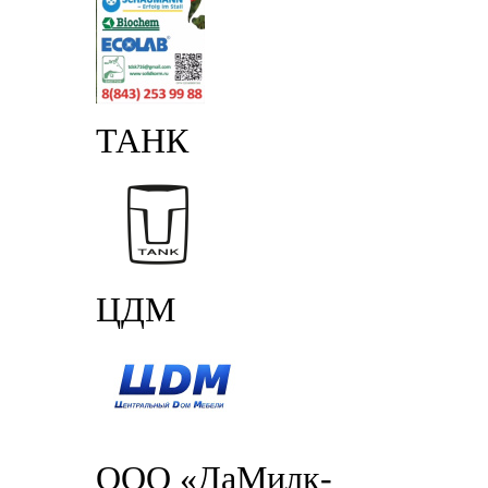
ТАНК
ЦДМ
ООО «ДаМилк-