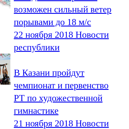
Мамадыш
возможен сильный ветер
106,2 FM
порывами до 18 м/с
Минзәлә
22 ноября 2018
Новости
107,3 FM
республики
Мөслим
100,0 FM
В Казани пройдут
Нурлат
чемпионат и первенство
104,7 FM
РТ по художественной
Олы Әтнә
гимнастике
71,42 FM
21 ноября 2018
Новости
Сарман