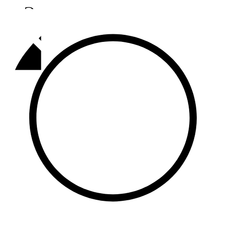
Әлмәт
92,9 FM
Базарлы матак
107,1 FM
Балык бистәсе
104,9 FM
Баулы
107,5 FM
Биләр
101,7 FM