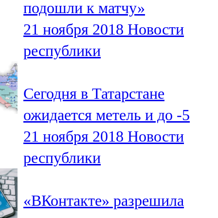
подошли к матчу»
91,0 FM
21 ноября 2018
Новости
Шәмәрдән
республики
102,3 FM
Яңа чишмә
Сегодня в Татарстане
107,0 FM
ожидается метель и до -5
Яр Чаллы
21 ноября 2018
Новости
105,5 FM
республики
«ВКонтакте» разрешила