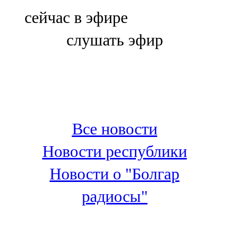
Болгар
сейчас в эфире
106,0 FM
слушать эфир
Бөгелмә
101,7 FM
Буа
100,3 FM
Все новости
Зәй
Новости республики
106,6 FM
Новости о "Болгар
Кадыбаш
радиосы"
105,2 FM