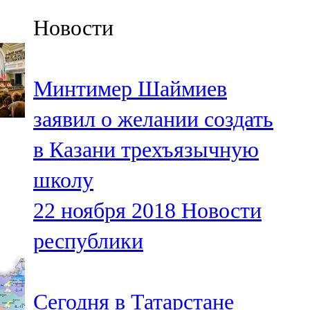
Казан
Новости
91,5 FM
Кайбыч
Минтимер Шаймиев
106,1 FM
заявил о желании создать
Кама тамагы
в Казани трехъязычную
71,51 FM
школу
Кукмара
22 ноября 2018
Новости
107,9 FM
республики
Лениногорский
102,1 FM
Сегодня в Татарстане