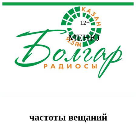
12+
МЕНЮ
частоты вещаний