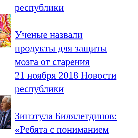
республики
107,8 FM
Теләче
Ученые назвали
106,1 FM
продукты для защиты
Түбән Кама
мозга от старения
102,6 FM
21 ноября 2018
Новости
Чирмешән
республики
107,7 FM
Чистай
Зинэтула Билялетдинов:
103,0 FM
«Ребята с пониманием
Чүпрәле