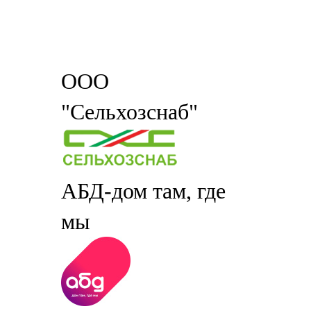
ООО
"Сельхозснаб"
АБД-дом там, где
мы