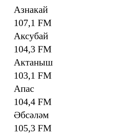
Азнакай
107,1 FM
Аксубай
104,3 FM
Актаныш
103,1 FM
Апас
104,4 FM
Әбсәләм
105,3 FM